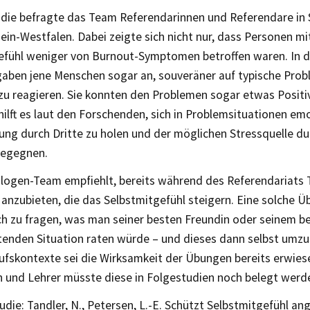
tudie befragte das Team Referendarinnen und Referendare in
ein-Westfalen. Dabei zeigte sich nicht nur, dass Personen m
efühl weniger von Burnout-Symptomen betroffen waren. In d
 gaben jene Menschen sogar an, souveräner auf typische Prob
 zu reagieren. Sie konnten den Problemen sogar etwas Posit
lft es laut den Forschenden, sich in Problemsituationen em
ung durch Dritte zu holen und der möglichen Stressquelle du
begegnen.
logen-Team empfiehlt, bereits während des Referendariats T
anzubieten, die das Selbstmitgefühl steigern. Eine solche Ü
ich zu fragen, was man seiner besten Freundin oder seinem b
stenden Situation raten würde – und dieses dann selbst umzu
ufskontexte sei die Wirksamkeit der Übungen bereits erwiese
n und Lehrer müsste diese in Folgestudien noch belegt werd
udie: Tandler, N., Petersen, L.-E. Schützt Selbstmitgefühl a