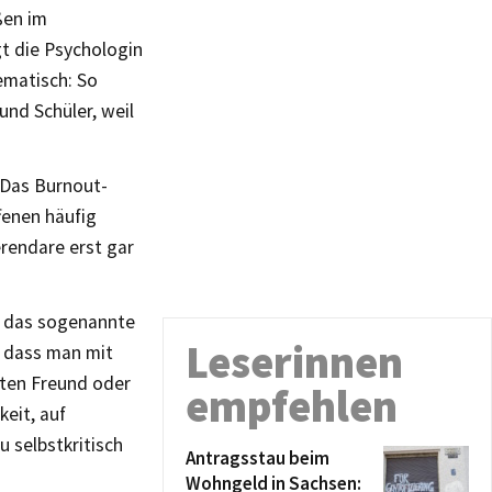
ßen im
t die Psychologin
ematisch: So
und Schüler, weil
. Das Burnout-
fenen häufig
rendare erst gar
b das sogenannte
Leserinnen
, dass man mit
uten Freund oder
empfehlen
keit, auf
u selbstkritisch
Antragsstau beim
Wohngeld in Sachsen: