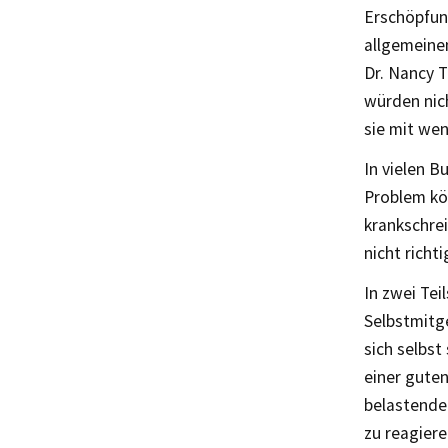
Erschöpfun
allgemeine
Dr. Nancy 
würden nich
sie mit we
In vielen B
Problem kö
krankschre
nicht richti
In zwei Te
Selbstmitg
sich selbs
einer guten
belastende 
zu reagiere