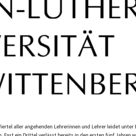
iertel aller angehenden Lehrerinnen und Lehrer leidet unter
Fast ein Drittel verlässt bereits in den ersten fünf Jahren w