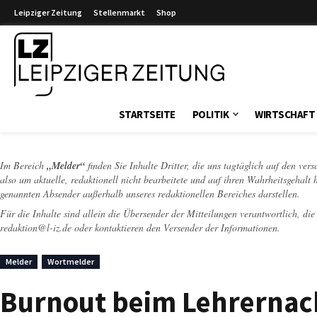
Leipziger Zeitung
Stellenmarkt
Shop
Leipziger Zeitung
STARTSEITE
POLITIK
WIRTSCHAFT
Im Bereich
„Melder“
finden Sie Inhalte Dritter, die uns tagtäglich auf den ver
also um aktuelle, redaktionell nicht bearbeitete und auf ihren Wahrheitsgehalt 
genannten Absender außerhalb unseres redaktionellen Bereiches darstellen.
Für die Inhalte sind allein die Übersender der Mitteilungen verantwortlich, di
redaktion@l-iz.de
oder kontaktieren den Versender der Informationen.
Melder
Wortmelder
Burnout beim Lehrernach