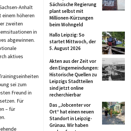
Sächsische Regierung
 Sachsen-Anhalt
plant selbst mit
it einem höheren
Millionen-Kürzungen
er zweiten
beim Wohngeld
lemsituationen in
Hallo Leipzig: So
ives abgewinnen.
startet Mittwoch, der
otionale
5. August 2026
rch aktives
Akten aus der Zeit vor
den Eingemeindungen:
Historische Quellen zu
rainingseinheiten
Leipzigs Stadtteilen
bung sei zum
sind jetzt online
esten Freund in
recherchierbar
setzen. Für
Das „Jobcenter vor
n – für
Ort“ hat einen neuen
en.
Standort in Leipzig-
Grünau. Wir haben
ngehende