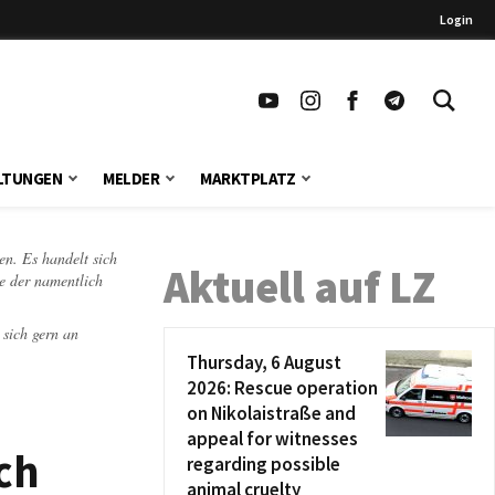
Login
LTUNGEN
MELDER
MARKTPLATZ
en. Es handelt sich
Aktuell auf LZ
te der namentlich
 sich gern an
Thursday, 6 August
2026: Rescue operation
on Nikolaistraße and
appeal for witnesses
ch
regarding possible
animal cruelty