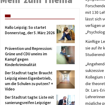
Forschende
mit 130 Le
lässt sich
verfügen un
Hallo Leipzig: So startet
„Psychologi
Donnerstag, der 5. März 2026
Künftige L
sie auf ihr
Prävention und Repression:
Grüne und CDU uneins im
Studierend
Kampf gegen
„Angehende 
Kinderkriminalität
sukzessive
Der Stadtrat tagte: Braucht
Kollegium s
Leipzig einen Eigenbetrieb,
um die Schulen zu putzen? +
die theore
Video
Dr. Lars-Er
Lehrerinne
Der Stadtrat tagte: Liste mit
sanierungsreifen Leipziger
mögliche p