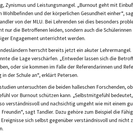
g, Zynismus und Leistungsmangel. „Burnout geht mit Einbu
n Wohlbefinden und der körperlichen Gesundheit einher“, sag
Tandler von der MLU. Bei Lehrenden sei dies besonders probl
t nur die Betroffenen leiden, sondern auch die Schülerinnen 
niger Engagement unterrichtet werden.
undesländern herrscht bereits jetzt ein akuter Lehrermangel
nnte die Lage verschärfen. „Entweder lassen sich die Betrof
iben, oder sie kommen im Falle der Referendarinnen und Refe
g in der Schule an“, erklärt Petersen.
ilstudien untersuchten die beiden halleschen Forschenden, o
efühl vor Burnout schützen kann. „Selbstmitgefühl bedeutet
t so verständnisvoll und nachsichtig umgeht wie mit einem g
 Freundin“, sagt Tandler. Dazu gehöre zum Beispiel die Fähig
Ereignisse sich selbst gegenüber verständnisvoll und nicht z
n.