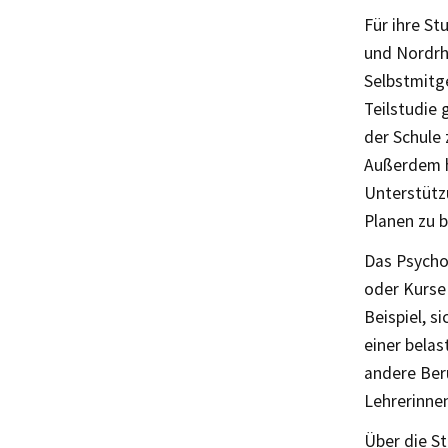
Für ihre S
und Nordrh
Selbstmitg
Teilstudie
der Schule
Außerdem hi
Unterstütz
Planen zu 
Das Psycho
oder Kurse 
Beispiel, s
einer bela
andere Ber
Lehrerinne
Über die St