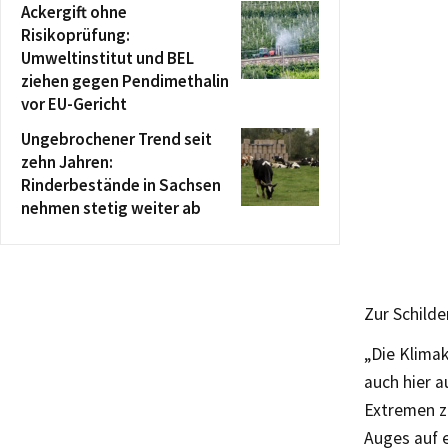
Ackergift ohne
Risikoprüfung:
Umweltinstitut und BEL
ziehen gegen Pendimethalin
vor EU-Gericht
Ungebrochener Trend seit
zehn Jahren:
Rinderbestände in Sachsen
nehmen stetig weiter ab
Zur Schilde
„Die Klima
auch hier a
Extremen ze
Auges auf 