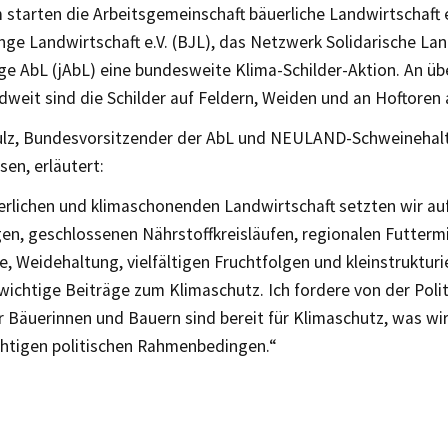
tarten die Arbeitsgemeinschaft bäuerliche Landwirtschaft e.
ge Landwirtschaft e.V. (BJL), das Netzwerk Solidarische Land
ge AbL (jAbL) eine bundesweite Klima-Schilder-Aktion. An üb
weit sind die Schilder auf Feldern, Weiden und an Hoftoren 
ulz, Bundesvorsitzender der AbL und NEULAND-Schweinehalt
en, erläutert:
erlichen und klimaschonenden Landwirtschaft setzten wir auf 
en, geschlossenen Nährstoffkreisläufen, regionalen Futtermi
, Weidehaltung, vielfältigen Fruchtfolgen und kleinstrukturi
 wichtige Beiträge zum Klimaschutz. Ich fordere von der Politi
r Bäuerinnen und Bauern sind bereit für Klimaschutz, was wi
ichtigen politischen Rahmenbedingen.“