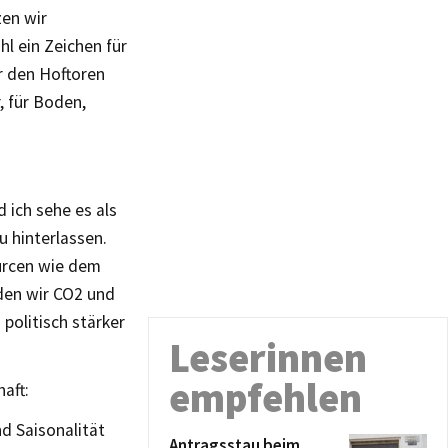
zen wir
 ein Zeichen für
r den Hoftoren
, für Boden,
 ich sehe es als
u hinterlassen.
urcen wie dem
den wir CO2 und
politisch stärker
Leserinnen
empfehlen
aft:
nd Saisonalität
Antragsstau beim