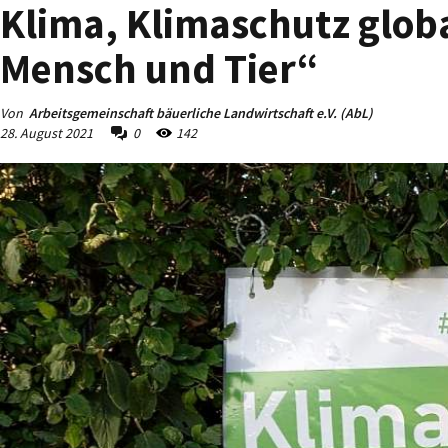
Klima, Klimaschutz globa
Mensch und Tier“
Von
Arbeitsgemeinschaft bäuerliche Landwirtschaft e.V. (AbL)
28. August 2021
0
142