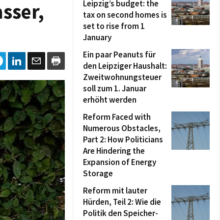
Leipzig’s budget: the
sser,
tax on second homes is
set to rise from 1
January
Ein paar Peanuts für
den Leipziger Haushalt:
Zweitwohnungsteuer
soll zum 1. Januar
erhöht werden
Reform Faced with
Numerous Obstacles,
Part 2: How Politicians
Are Hindering the
Expansion of Energy
Storage
Reform mit lauter
Hürden, Teil 2: Wie die
Politik den Speicher-