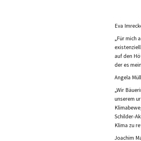
Eva Imrecke
„Für mich a
existenzie
auf den Höf
der es mein
Angela Mül
„Wir Bäueri
unserem ure
Klimabeweg
Schilder-Ak
Klima zu r
Joachim Ma