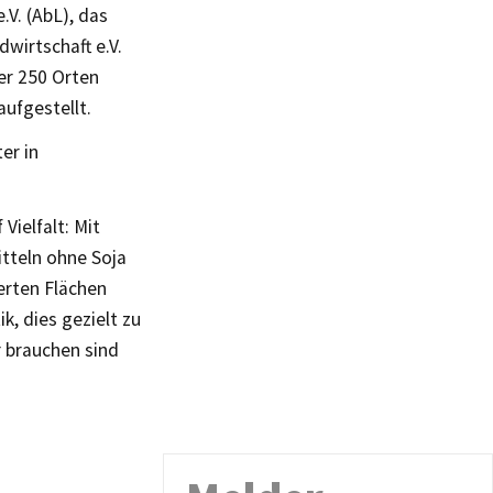
V. (AbL), das
wirtschaft e.V.
er 250 Orten
aufgestellt.
er in
Vielfalt: Mit
tteln ohne Soja
erten Flächen
k, dies gezielt zu
r brauchen sind