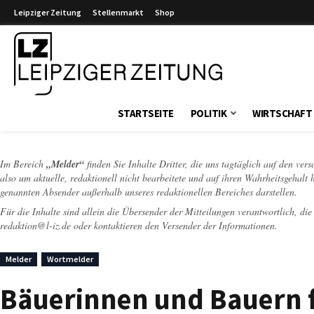
Leipziger Zeitung
Stellenmarkt
Shop
Leipziger Zeitung
STARTSEITE
POLITIK
WIRTSCHAFT
Im Bereich
„Melder“
finden Sie Inhalte Dritter, die uns tagtäglich auf den ver
also um aktuelle, redaktionell nicht bearbeitete und auf ihren Wahrheitsgehalt 
genannten Absender außerhalb unseres redaktionellen Bereiches darstellen.
Für die Inhalte sind allein die Übersender der Mitteilungen verantwortlich, di
redaktion@l-iz.de
oder kontaktieren den Versender der Informationen.
Melder
Wortmelder
Bäuerinnen und Bauern f