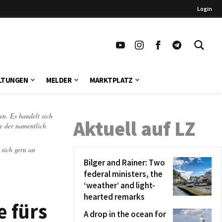
Login
LTUNGEN
MELDER
MARKTPLATZ
en. Es handelt sich
Aktuell auf LZ
te der namentlich
 sich gern an
Bilger and Rainer: Two
federal ministers, the
‘weather’ and light-
hearted remarks
 fürs
A drop in the ocean for