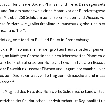
d, auch für unsere Böden, Pflanzen und Tiere. Deswegen set
 und Bauern bundesweit einen Monat vor der Bundestagswahl
. Mit über 250 Schildern auf unseren Feldern und Wiesen, vo
en fordern wir: „#AlleFürsKlima, Klimaschutz global und hier
nsch und Tier“.
detzky, Vorstand im BJL und Bauer in Brandenburg:
st der Klimawandel einer der größten Herausforderungen und
ht, an künftigen Generationen einen lebenswerten Planeten z
ganz konkret auf unserem Hof: Schutz von natürlichen Resso
 der Beweidung unserer Flächen und Leguminosenanbau bin
 auf. Das ist ein aktiver Beitrag zum Klimaschutz und muss 
werden.“
ch, Mitglied des Rats des Netzwerks Solidarische Landwirtsch
trieben der Solidarischen Landwirtschaft ist Regionalität u