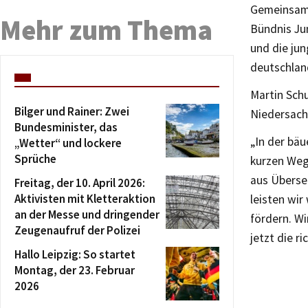
Gemeinsam s
Mehr zum Thema
Bündnis Jun
und die jun
deutschland
Martin Sch
Bilger und Rainer: Zwei
Niedersachs
Bundesminister, das
„In der bäu
„Wetter“ und lockere
Sprüche
kurzen Weg
aus Übersee
Freitag, der 10. April 2026:
Aktivisten mit Kletteraktion
leisten wir
an der Messe und dringender
fördern. Wi
Zeugenaufruf der Polizei
jetzt die r
Hallo Leipzig: So startet
Montag, der 23. Februar
2026