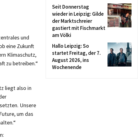
Seit Donnerstag
wieder in Leipzig: Gilde
der Marktschreier
gastiert mit Fischmarkt
am Völki
zentrales und
Hallo Leipzig: So
ob eine Zukunft
startet Freitag, der 7.
ern Klimaschutz,
August 2026, ins
ft zu betreiben.“
Wochenende
 liegt also in
der
setzten. Unsere
 Future, um das
alten.“
n: