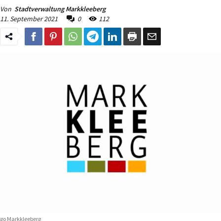
Von
Stadtverwaltung Markkleeberg
11. September 2021
0
112
go Markkleeberg