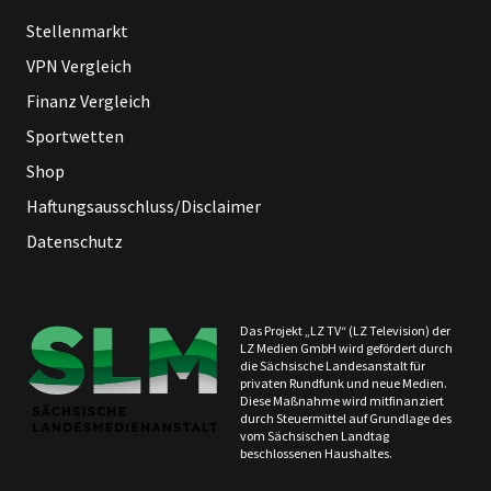
Stellenmarkt
VPN Vergleich
Finanz Vergleich
Sportwetten
Shop
Haftungsausschluss/Disclaimer
Datenschutz
Das Projekt „LZ TV“ (LZ Television) der
LZ Medien GmbH wird gefördert durch
die Sächsische Landesanstalt für
privaten Rundfunk und neue Medien.
Diese Maßnahme wird mitfinanziert
durch Steuermittel auf Grundlage des
vom Sächsischen Landtag
beschlossenen Haushaltes.