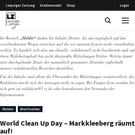
Leipziger Zeitung
Stellenmarkt
Shop
Login
Leipziger Zeitung
Im Bereich
„Melder“
finden Sie Inhalte Dritter, die uns tagtäglich auf den
verschiedensten Wegen erreichen und die wir unseren Lesern nicht vorenthalten
wollen. Es handelt sich also um aktuelle, redaktionell nicht bearbeitete und auf
ihren Wahrheitsgehalt hin nicht überprüfte Mitteilungen Dritter. Welche damit
stets durchgehende Zitate der namentlich genannten Absender außerhalb
unseres redaktionellen Bereiches darstellen.
Für die Inhalte sind allein die Übersender der Mitteilungen verantwortlich, die
Redaktion macht sich die Aussagen nicht zu eigen. Bei Fragen dazu wenden Sie
sich gern an
redaktion@l-iz.de
oder kontaktieren den Versender der
Informationen.
Melder
Wortmelder
World Clean Up Day – Markkleeberg räumt
auf!