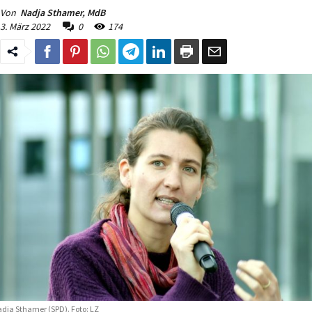
Von
Nadja Sthamer, MdB
3. März 2022
0
174
dja Sthamer (SPD). Foto: LZ