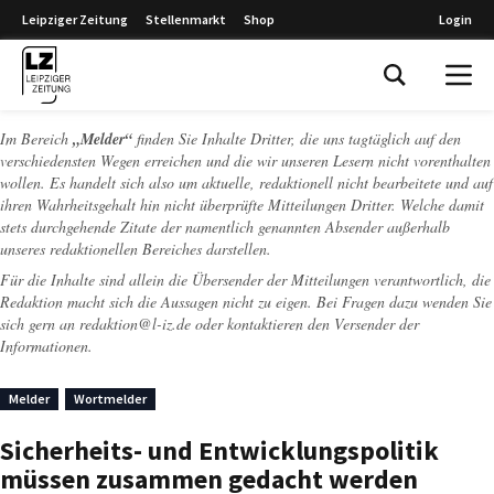
Leipziger Zeitung
Stellenmarkt
Shop
Login
Leipziger Zeitung
Im Bereich
„Melder“
finden Sie Inhalte Dritter, die uns tagtäglich auf den
verschiedensten Wegen erreichen und die wir unseren Lesern nicht vorenthalten
wollen. Es handelt sich also um aktuelle, redaktionell nicht bearbeitete und auf
ihren Wahrheitsgehalt hin nicht überprüfte Mitteilungen Dritter. Welche damit
stets durchgehende Zitate der namentlich genannten Absender außerhalb
unseres redaktionellen Bereiches darstellen.
Für die Inhalte sind allein die Übersender der Mitteilungen verantwortlich, die
Redaktion macht sich die Aussagen nicht zu eigen. Bei Fragen dazu wenden Sie
sich gern an
redaktion@l-iz.de
oder kontaktieren den Versender der
Informationen.
Melder
Wortmelder
Sicherheits- und Entwicklungspolitik
müssen zusammen gedacht werden