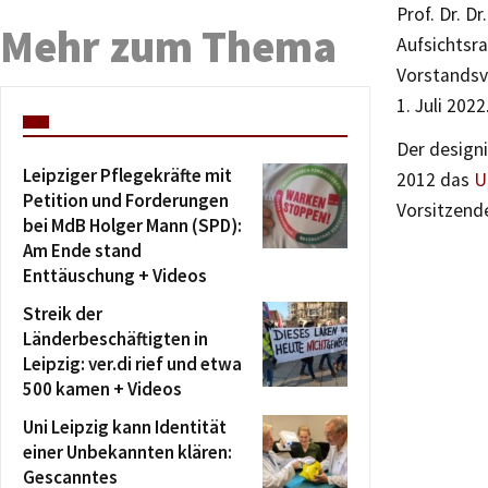
Prof. Dr. 
Mehr zum Thema
Aufsichtsra
Vorstandsv
1. Juli 202
Der designi
Leipziger Pflegekräfte mit
2012 das
U
Petition und Forderungen
Vorsitzende
bei MdB Holger Mann (SPD):
Am Ende stand
Enttäuschung + Videos
Streik der
Länderbeschäftigten in
Leipzig: ver.di rief und etwa
500 kamen + Videos
Uni Leipzig kann Identität
einer Unbekannten klären:
Gescanntes