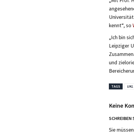
„Mit Prof. 
angesehene
Universitä
kennt“, so
„Ich bin si
Leipziger U
Zusammenarb
und zielori
Bereicheru
TAGS
UKL
Keine Ko
SCHREIBEN 
Sie müsse