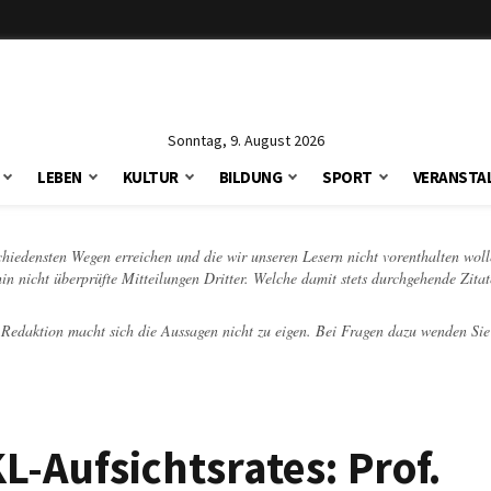
Sonntag, 9. August 2026
LEBEN
KULTUR
BILDUNG
SPORT
VERANSTA
schiedensten Wegen erreichen und die wir unseren Lesern nicht vorenthalten woll
hin nicht überprüfte Mitteilungen Dritter. Welche damit stets durchgehende Zita
e Redaktion macht sich die Aussagen nicht zu eigen. Bei Fragen dazu wenden Sie
L-Aufsichtsrates: Prof.