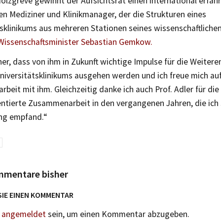
Holzgreve gewinnt der Aufsichtsrat einen international erfa
n Mediziner und Klinikmanager, der die Strukturen eines
tsklinikums aus mehreren Stationen seines wissenschaftliche
Wissenschaftsminister Sebastian Gemkow.
cher, dass von ihm in Zukunft wichtige Impulse für die Weiter
niversitätsklinikums ausgehen werden und ich freue mich auf
eit mit ihm. Gleichzeitig danke ich auch Prof. Adler für die
entierte Zusammenarbeit in den vergangenen Jahren, die ich 
ng empfand.“
mmentare bisher
SIE EINEN KOMMENTAR
n
angemeldet
sein, um einen Kommentar abzugeben.