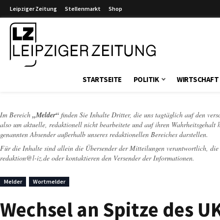
Leipziger Zeitung
Stellenmarkt
Shop
Leipziger Zeitung
STARTSEITE
POLITIK
WIRTSCHAFT
Im Bereich
„Melder“
finden Sie Inhalte Dritter, die uns tagtäglich auf den ver
also um aktuelle, redaktionell nicht bearbeitete und auf ihren Wahrheitsgehalt 
genannten Absender außerhalb unseres redaktionellen Bereiches darstellen.
Für die Inhalte sind allein die Übersender der Mitteilungen verantwortlich, di
redaktion@l-iz.de
oder kontaktieren den Versender der Informationen.
Melder
Wortmelder
Wechsel an Spitze des UK