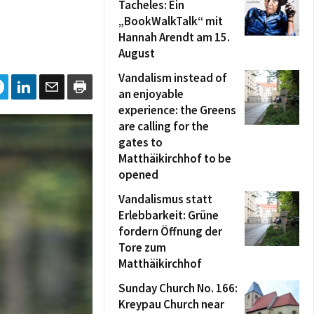
Tacheles: Ein
„BookWalkTalk“ mit
Hannah Arendt am 15.
August
Vandalism instead of
an enjoyable
experience: the Greens
are calling for the
gates to
Matthäikirchhof to be
opened
Vandalismus statt
Erlebbarkeit: Grüne
fordern Öffnung der
Tore zum
Matthäikirchhof
Sunday Church No. 166:
Kreypau Church near