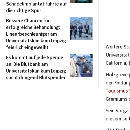
Schädelimplantat führte auf
die richtige Spur
Bessere Chancen für
erfolgreiche Behandlung:
Linearbeschleuniger am
Universitätsklinikum Leipzig
Weitere St
feierlich eingeweiht
Universität
Es kommt auf jede Spende
California,
an: Die Blutbank am
Universitätsklinikum Leipzig
Holzgreve 
sucht dringend Blutspender
der Findu
Tourismus
Gremiums b
Sein Vorgän
diesem sei