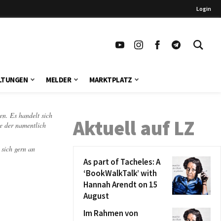
Login
LTUNGEN
MELDER
MARKTPLATZ
en. Es handelt sich
Aktuell auf LZ
te der namentlich
 sich gern an
As part of Tacheles: A
‘BookWalkTalk’ with
Hannah Arendt on 15
August
Im Rahmen von