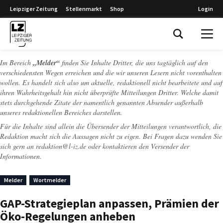
Leipziger Zeitung
Stellenmarkt
Shop
Login
Leipziger Zeitung
Im Bereich
„Melder“
finden Sie Inhalte Dritter, die uns tagtäglich auf den
verschiedensten Wegen erreichen und die wir unseren Lesern nicht vorenthalten
wollen. Es handelt sich also um aktuelle, redaktionell nicht bearbeitete und auf
ihren Wahrheitsgehalt hin nicht überprüfte Mitteilungen Dritter. Welche damit
stets durchgehende Zitate der namentlich genannten Absender außerhalb
unseres redaktionellen Bereiches darstellen.
Für die Inhalte sind allein die Übersender der Mitteilungen verantwortlich, die
Redaktion macht sich die Aussagen nicht zu eigen. Bei Fragen dazu wenden Sie
sich gern an
redaktion@l-iz.de
oder kontaktieren den Versender der
Informationen.
Melder
Wortmelder
GAP-Strategieplan anpassen, Prämien der
Öko-Regelungen anheben