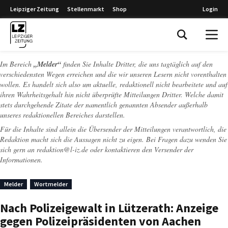
Leipziger Zeitung
Stellenmarkt
Shop
Login
Leipziger Zeitung
Im Bereich
„Melder“
finden Sie Inhalte Dritter, die uns tagtäglich auf den
verschiedensten Wegen erreichen und die wir unseren Lesern nicht vorenthalten
wollen. Es handelt sich also um aktuelle, redaktionell nicht bearbeitete und auf
ihren Wahrheitsgehalt hin nicht überprüfte Mitteilungen Dritter. Welche damit
stets durchgehende Zitate der namentlich genannten Absender außerhalb
unseres redaktionellen Bereiches darstellen.
Für die Inhalte sind allein die Übersender der Mitteilungen verantwortlich, die
Redaktion macht sich die Aussagen nicht zu eigen. Bei Fragen dazu wenden Sie
sich gern an
redaktion@l-iz.de
oder kontaktieren den Versender der
Informationen.
Melder
Wortmelder
Nach Polizeigewalt in Lützerath: Anzeige
gegen Polizeipräsidenten von Aachen