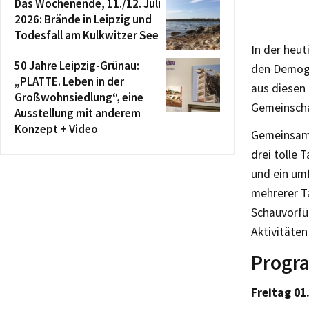
Das Wochenende, 11./12. Juli
2026: Brände in Leipzig und
Todesfall am Kulkwitzer See
In der heu
50 Jahre Leipzig-Grünau:
den Demogr
„PLATTE. Leben in der
aus diesen
Großwohnsiedlung“, eine
Gemeinschaf
Ausstellung mit anderem
Konzept + Video
Gemeinsam 
drei tolle 
und ein umf
mehrerer Ta
Schauvorfü
Aktivitäten
Progr
Freitag 01