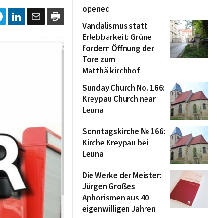
opened
Vandalismus statt
Erlebbarkeit: Grüne
fordern Öffnung der
Tore zum
Matthäikirchhof
Sunday Church No. 166:
Kreypau Church near
Leuna
Sonntagskirche № 166:
Kirche Kreypau bei
Leuna
Die Werke der Meister:
Jürgen Großes
Aphorismen aus 40
eigenwilligen Jahren