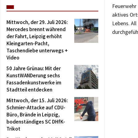
Feuerwehr i
aktives Ort
Mittwoch, der 29. Juli 2026:
Lebens. All
Mercedes brennt während
durchgefüh
der Fahrt, Leipzig erhöht
Kleingarten-Pacht,
Taschendiebe unterwegs +
Video
50 Jahre Grünau: Mit der
KunstWANDerung sechs
Fassadenkunstwerke im
Stadtteil entdecken
Mittwoch, der 15. Juli 2026:
Schmier-Attacke auf CDU-
Büro, Brände in Leipzig,
bodenständiges SC DHfK-
Trikot