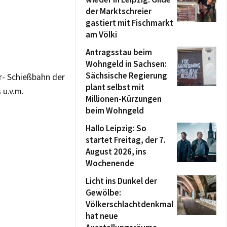
der Marktschreier
gastiert mit Fischmarkt
am Völki
Antragsstau beim
Wohngeld in Sachsen:
Sächsische Regierung
r- Schießbahn der
plant selbst mit
 u.v.m.
Millionen-Kürzungen
beim Wohngeld
Hallo Leipzig: So
startet Freitag, der 7.
August 2026, ins
Wochenende
Licht ins Dunkel der
Gewölbe:
Völkerschlachtdenkmal
hat neue