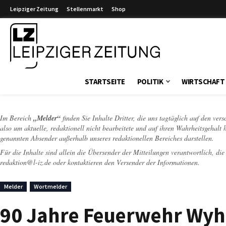
Leipziger Zeitung
Stellenmarkt
Shop
Leipziger Zeitung
STARTSEITE
POLITIK
WIRTSCHAFT
Im Bereich
„Melder“
finden Sie Inhalte Dritter, die uns tagtäglich auf den ver
also um aktuelle, redaktionell nicht bearbeitete und auf ihren Wahrheitsgehalt 
genannten Absender außerhalb unseres redaktionellen Bereiches darstellen.
Für die Inhalte sind allein die Übersender der Mitteilungen verantwortlich, di
redaktion@l-iz.de
oder kontaktieren den Versender der Informationen.
Melder
Wortmelder
90 Jahre Feuerwehr Wyh