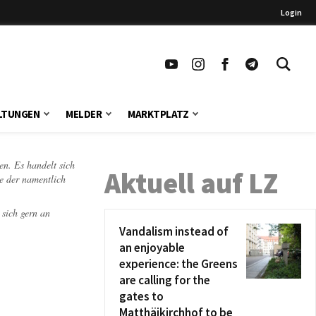
Login
LTUNGEN
MELDER
MARKTPLATZ
en. Es handelt sich
Aktuell auf LZ
te der namentlich
 sich gern an
Vandalism instead of
an enjoyable
experience: the Greens
are calling for the
gates to
Matthäikirchhof to be