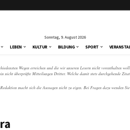
Sonntag, 9. August 2026
LEBEN
KULTUR
BILDUNG
SPORT
VERANSTA
schiedensten Wegen erreichen und die wir unseren Lesern nicht vorenthalten woll
hin nicht überprüfte Mitteilungen Dritter. Welche damit stets durchgehende Zita
e Redaktion macht sich die Aussagen nicht zu eigen. Bei Fragen dazu wenden Sie
ra