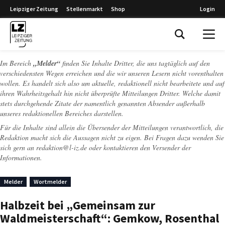
Leipziger Zeitung
Stellenmarkt
Shop
Login
Leipziger Zeitung
Im Bereich
„Melder“
finden Sie Inhalte Dritter, die uns tagtäglich auf den
verschiedensten Wegen erreichen und die wir unseren Lesern nicht vorenthalten
wollen. Es handelt sich also um aktuelle, redaktionell nicht bearbeitete und auf
ihren Wahrheitsgehalt hin nicht überprüfte Mitteilungen Dritter. Welche damit
stets durchgehende Zitate der namentlich genannten Absender außerhalb
unseres redaktionellen Bereiches darstellen.
Für die Inhalte sind allein die Übersender der Mitteilungen verantwortlich, die
Redaktion macht sich die Aussagen nicht zu eigen. Bei Fragen dazu wenden Sie
sich gern an
redaktion@l-iz.de
oder kontaktieren den Versender der
Informationen.
Melder
Wortmelder
Halbzeit bei „Gemeinsam zur
Waldmeisterschaft“: Gemkow, Rosenthal