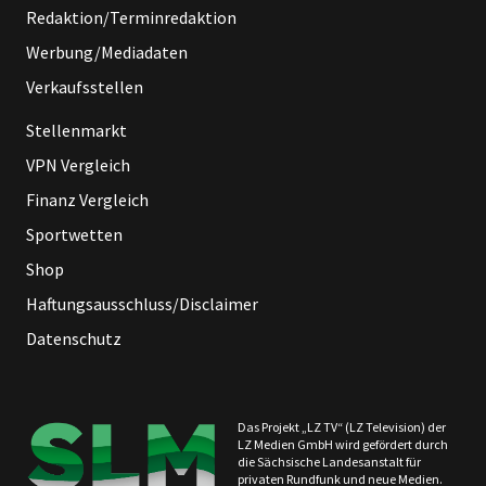
Redaktion/Terminredaktion
Werbung/Mediadaten
Verkaufsstellen
Stellenmarkt
VPN Vergleich
Finanz Vergleich
Sportwetten
Shop
Haftungsausschluss/Disclaimer
Datenschutz
Das Projekt „LZ TV“ (LZ Television) der
LZ Medien GmbH wird gefördert durch
die Sächsische Landesanstalt für
privaten Rundfunk und neue Medien.