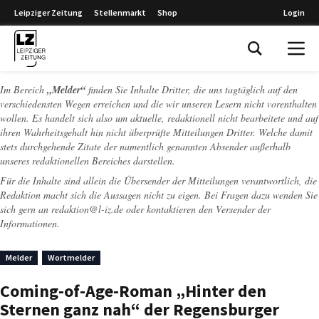
Leipziger Zeitung
Stellenmarkt
Shop
Login
Leipziger Zeitung
Im Bereich
„Melder“
finden Sie Inhalte Dritter, die uns tagtäglich auf den
verschiedensten Wegen erreichen und die wir unseren Lesern nicht vorenthalten
wollen. Es handelt sich also um aktuelle, redaktionell nicht bearbeitete und auf
ihren Wahrheitsgehalt hin nicht überprüfte Mitteilungen Dritter. Welche damit
stets durchgehende Zitate der namentlich genannten Absender außerhalb
unseres redaktionellen Bereiches darstellen.
Für die Inhalte sind allein die Übersender der Mitteilungen verantwortlich, die
Redaktion macht sich die Aussagen nicht zu eigen. Bei Fragen dazu wenden Sie
sich gern an
redaktion@l-iz.de
oder kontaktieren den Versender der
Informationen.
Melder
Wortmelder
Coming-of-Age-Roman „Hinter den
Sternen ganz nah“ der Regensburger