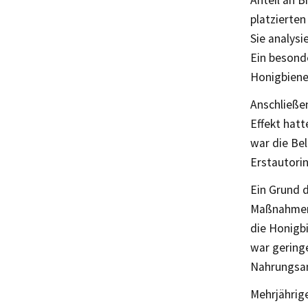
Anteil an B
platzierten
Sie analysi
Ein besonde
Honigbiene
Anschließe
Effekt hatt
war die Bel
Erstautorin
Ein Grund 
Maßnahmen 
die Honigbi
war geringe
Nahrungsan
Mehrjährig