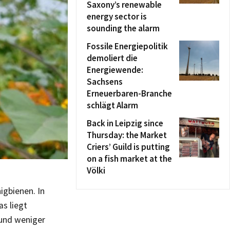
Saxony’s renewable
energy sector is
sounding the alarm
Fossile Energiepolitik
demoliert die
Energiewende:
Sachsens
Erneuerbaren-Branche
schlägt Alarm
Back in Leipzig since
Thursday: the Market
Criers’ Guild is putting
on a fish market at the
Völki
igbienen. In
s liegt
 und weniger