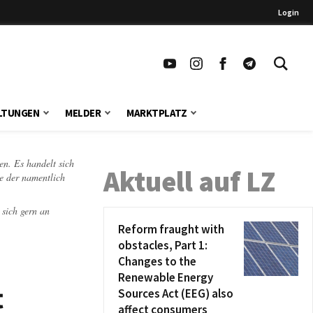
Login
LTUNGEN
MELDER
MARKTPLATZ
en. Es handelt sich
Aktuell auf LZ
te der namentlich
 sich gern an
Reform fraught with
obstacles, Part 1:
Changes to the
Renewable Energy
t
Sources Act (EEG) also
affect consumers