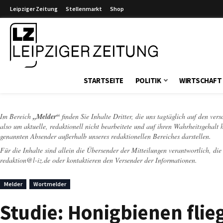
Leipziger Zeitung
Stellenmarkt
Shop
Leipziger Zeitung
STARTSEITE
POLITIK
WIRTSCHAFT
Im Bereich
„Melder“
finden Sie Inhalte Dritter, die uns tagtäglich auf den ver
also um aktuelle, redaktionell nicht bearbeitete und auf ihren Wahrheitsgehalt 
genannten Absender außerhalb unseres redaktionellen Bereiches darstellen.
Für die Inhalte sind allein die Übersender der Mitteilungen verantwortlich, di
redaktion@l-iz.de
oder kontaktieren den Versender der Informationen.
Melder
Wortmelder
Studie: Honigbienen flie