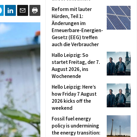
Reform mit lauter
Hürden, Teil 1:
Änderungen im
Erneuerbare-Energien-
Gesetz (EEG) treffen
auch die Verbraucher
Hallo Leipzig: So
startet Freitag, der 7.
August 2026, ins
Wochenende
Hello Leipzig: Here’s
how Friday 7 August
2026 kicks off the
weekend
Fossil fuel energy
policy is undermining
the energy transition: