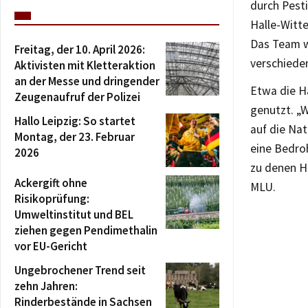
durch Pesti
Halle-Witte
Das Team w
Freitag, der 10. April 2026:
verschieden
Aktivisten mit Kletteraktion
an der Messe und dringender
Etwa die H
Zeugenaufruf der Polizei
genutzt. „W
Hallo Leipzig: So startet
auf die Nat
Montag, der 23. Februar
eine Bedroh
2026
zu denen H
Ackergift ohne
MLU.
Risikoprüfung:
Umweltinstitut und BEL
ziehen gegen Pendimethalin
vor EU-Gericht
Ungebrochener Trend seit
zehn Jahren:
Rinderbestände in Sachsen