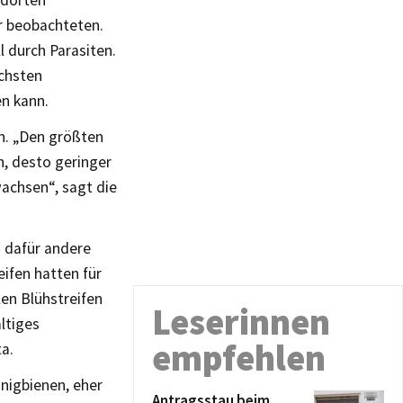
ndorten
hr beobachteten.
 durch Parasiten.
ichsten
en kann.
n. „Den größten
n, desto geringer
wachsen“, sagt die
d dafür andere
ifen hatten für
len Blühstreifen
Leserinnen
altiges
empfehlen
a.
nigbienen, eher
Antragsstau beim