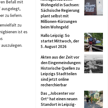
en Befall mit
Wohngeld in Sachsen:
f ausgelegt,
Sächsische Regierung
r zu liefern.
plant selbst mit
Millionen-Kürzungen
nvielfalt zu
beim Wohngeld
nigbienen ist es
Hallo Leipzig: So
as
startet Mittwoch, der
 auszulegen.
5. August 2026
Akten aus der Zeit vor
den Eingemeindungen:
Historische Quellen zu
Leipzigs Stadtteilen
sind jetzt online
recherchierbar
Das „Jobcenter vor
Ort“ hat einen neuen
Standort in Leipzig-