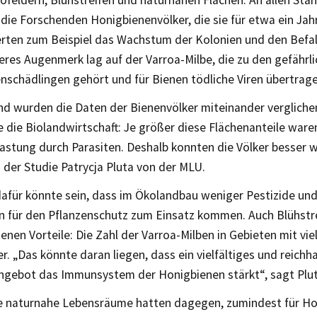
iofeldern, Blühstreifen und naturnahen Flächen. An allen Sta
 die Forschenden Honigbienenvölker, die sie für etwa ein Ja
erten zum Beispiel das Wachstum der Kolonien und den Befall
res Augenmerk lag auf der Varroa-Milbe, die zu den gefährl
nschädlingen gehört und für Bienen tödliche Viren übertrag
nd wurden die Daten der Bienenvölker miteinander vergliche
e die Biolandwirtschaft: Je größer diese Flächenanteile ware
astung durch Parasiten. Deshalb konnten die Völker besser 
 der Studie Patrycja Pluta von der MLU.
dafür könnte sein, dass im Ökolandbau weniger Pestizide un
für den Pflanzenschutz zum Einsatz kommen. Auch Blühstre
enen Vorteile: Die Zahl der Varroa-Milben in Gebieten mit vie
r. „Das könnte daran liegen, dass ein vielfältiges und reichh
gebot das Immunsystem der Honigbienen stärkt“, sagt Plut
e naturnahe Lebensräume hatten dagegen, zumindest für Ho