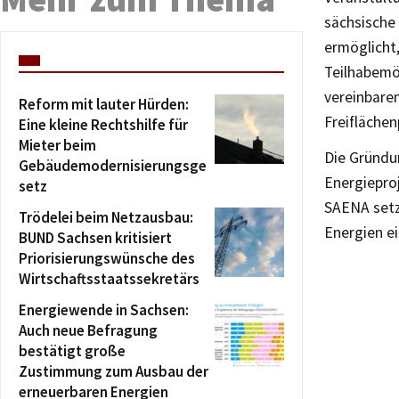
sächsische
ermöglicht,
Teilhabemö
vereinbare
Reform mit lauter Hürden:
Freifläche
Eine kleine Rechtshilfe für
Mieter beim
Die Gründu
Gebäudemodernisierungsge
Energiepro
setz
SAENA setzt
Trödelei beim Netzausbau:
Energien ei
BUND Sachsen kritisiert
Priorisierungswünsche des
Wirtschaftsstaatssekretärs
Energiewende in Sachsen:
Auch neue Befragung
bestätigt große
Zustimmung zum Ausbau der
erneuerbaren Energien