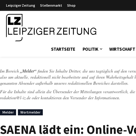
Leipziger Zeitung
Stellenmarkt
Shop
Leipziger Zeitung
STARTSEITE
POLITIK
WIRTSCHAFT
Im Bereich
„Melder“
finden Sie Inhalte Dritter, die uns tagtäglich auf den ver
also um aktuelle, redaktionell nicht bearbeitete und auf ihren Wahrheitsgehalt 
genannten Absender außerhalb unseres redaktionellen Bereiches darstellen.
Für die Inhalte sind allein die Übersender der Mitteilungen verantwortlich, di
redaktion@l-iz.de
oder kontaktieren den Versender der Informationen.
Melder
Wortmelder
SAENA lädt ein: Online-V