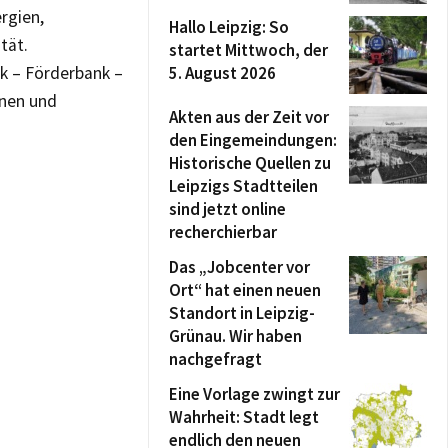
rgien,
Hallo Leipzig: So
tät.
startet Mittwoch, der
nk – Förderbank –
5. August 2026
onen und
Akten aus der Zeit vor
den Eingemeindungen:
Historische Quellen zu
Leipzigs Stadtteilen
sind jetzt online
recherchierbar
Das „Jobcenter vor
Ort“ hat einen neuen
Standort in Leipzig-
Grünau. Wir haben
nachgefragt
Eine Vorlage zwingt zur
Wahrheit: Stadt legt
endlich den neuen