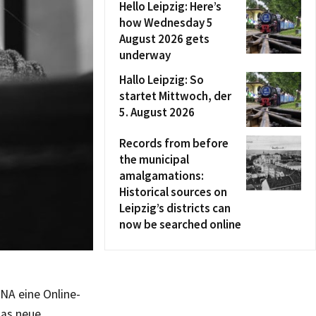
Hello Leipzig: Here’s
how Wednesday 5
August 2026 gets
underway
Hallo Leipzig: So
startet Mittwoch, der
5. August 2026
Records from before
the municipal
amalgamations:
Historical sources on
Leipzig’s districts can
now be searched online
NA eine Online-
as neue,