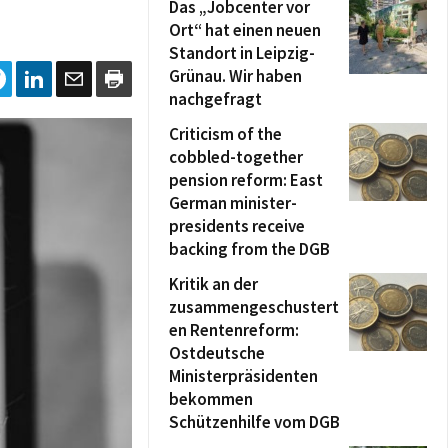
Das „Jobcenter vor
Ort“ hat einen neuen
Standort in Leipzig-
Grünau. Wir haben
nachgefragt
Criticism of the
cobbled-together
pension reform: East
German minister-
presidents receive
backing from the DGB
Kritik an der
zusammengeschustert
en Rentenreform:
Ostdeutsche
Ministerpräsidenten
bekommen
Schützenhilfe vom DGB