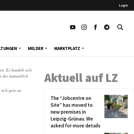
Login
LTUNGEN
MELDER
MARKTPLATZ
en. Es handelt sich
Aktuell auf LZ
te der namentlich
 sich gern an
The “Jobcentre on
Site” has moved to
new premises in
Leipzig-Grünau. We
asked for more details