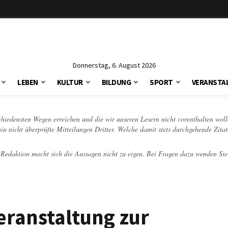
Donnerstag, 6. August 2026
LEBEN
KULTUR
BILDUNG
SPORT
VERANSTA
schiedensten Wegen erreichen und die wir unseren Lesern nicht vorenthalten woll
hin nicht überprüfte Mitteilungen Dritter. Welche damit stets durchgehende Zita
e Redaktion macht sich die Aussagen nicht zu eigen. Bei Fragen dazu wenden Sie
eranstaltung zur