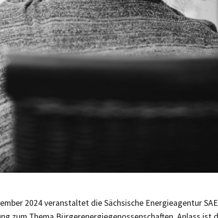
ember 2024 veranstaltet die Sächsische Energieagentur SAE
ung zum Thema Bürgerenergiegenossenschaften. Anlass ist d