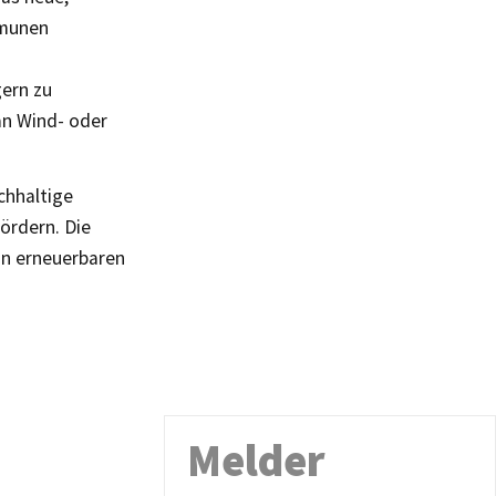
mmunen
gern zu
an Wind- oder
chhaltige
ördern. Die
an erneuerbaren
Melder