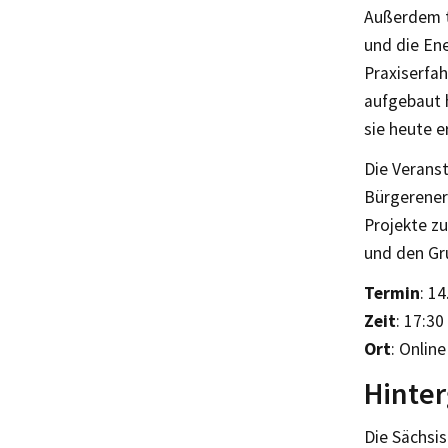
Außerdem t
und die Ene
Praxiserfah
aufgebaut 
sie heute e
Die Veranst
Bürgerener
Projekte zu
und den Gru
Termin
: 1
Zeit
: 17:30
Ort
: Onlin
Hinte
Die Sächsi