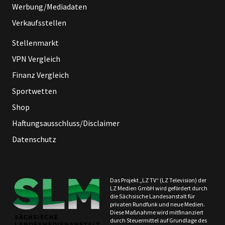
Werbung/Mediadaten
Verkaufsstellen
Stellenmarkt
VPN Vergleich
Finanz Vergleich
Sportwetten
Shop
Haftungsausschluss/Disclaimer
Datenschutz
Das Projekt „LZ TV“ (LZ Television) der
LZ Medien GmbH wird gefördert durch
die Sächsische Landesanstalt für
privaten Rundfunk und neue Medien.
Diese Maßnahme wird mitfinanziert
durch Steuermittel auf Grundlage des