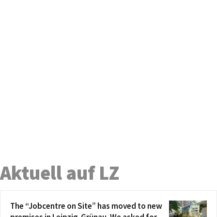
Aktuell auf LZ
The “Jobcentre on Site” has moved to new
premises in Leipzig-Grünau. We asked for