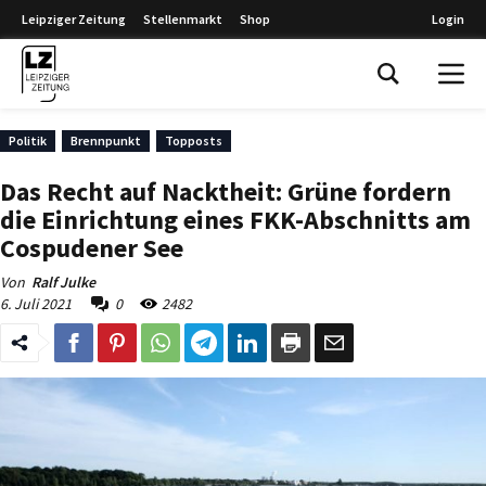
Leipziger Zeitung
Stellenmarkt
Shop
Login
Leipziger Zeitung
Politik
Brennpunkt
Topposts
Das Recht auf Nacktheit: Grüne fordern
die Einrichtung eines FKK-Abschnitts am
Cospudener See
Von
Ralf Julke
6. Juli 2021
0
2482