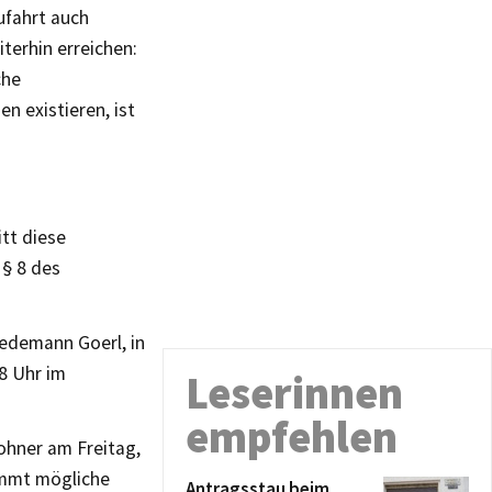
ufahrt auch
terhin erreichen:
che
n existieren, ist
tt diese
 § 8 des
iedemann Goerl, in
8 Uhr im
Leserinnen
empfehlen
ohner am Freitag,
nimmt mögliche
Antragsstau beim