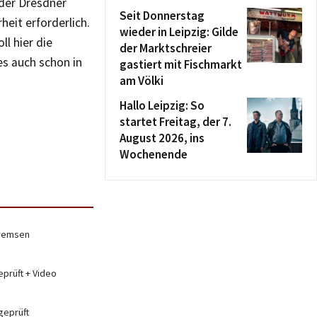
 der Dresdner
Seit Donnerstag
heit erforderlich.
wieder in Leipzig: Gilde
l hier die
der Marktschreier
es auch schon in
gastiert mit Fischmarkt
am Völki
Hallo Leipzig: So
startet Freitag, der 7.
August 2026, ins
Wochenende
bremsen
eprüft + Video
geprüft