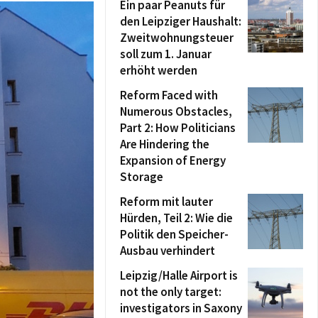
Ein paar Peanuts für
den Leipziger Haushalt:
Zweitwohnungsteuer
soll zum 1. Januar
erhöht werden
Reform Faced with
Numerous Obstacles,
Part 2: How Politicians
Are Hindering the
Expansion of Energy
Storage
Reform mit lauter
Hürden, Teil 2: Wie die
Politik den Speicher-
Ausbau verhindert
Leipzig/Halle Airport is
not the only target:
investigators in Saxony