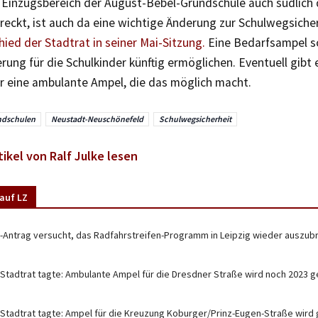
r Einzugsbereich der August-Bebel-Grundschule auch südlich
reckt, ist auch da eine wichtige Änderung zur Schulwegsicher
ied der Stadtrat in seiner Mai-Sitzung.
Eine Bedarfsampel sol
ung für die Schulkinder künftig ermöglichen. Eventuell gibt 
r eine ambulante Ampel, die das möglich macht.
ndschulen
Neustadt-Neuschönefeld
Schulwegsicherheit
tikel von Ralf Julke lesen
auf LZ
-Antrag versucht, das Radfahrstreifen-Programm in Leipzig wieder auszu
 Stadtrat tagte: Ambulante Ampel für die Dresdner Straße wird noch 2023 g
 Stadtrat tagte: Ampel für die Kreuzung Koburger/Prinz-Eugen-Straße wird 