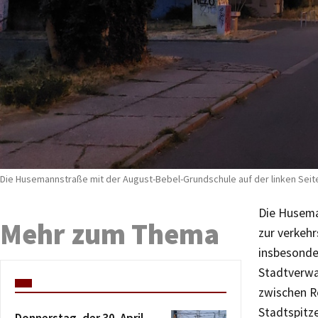
Die Husemannstraße mit der August-Bebel-Grundschule auf der linken Seite
Die Husema
Mehr zum Thema
zur verkeh
insbesonder
Stadtverwa
zwischen R
Stadtspitz