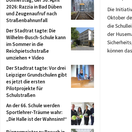
Donnerstag, der 30. April
2026: Razzia in Bad Düben
Die Initia
und Zeugenaufruf nach
Oktober de
Straßenbahnunfall
die Schulle
Der Stadtrat tagte: Die
der Husema
Wilhelm-Busch-Schule kann
Sicherheits
im Sommer in die
können das
Reichpietschstraße
umziehen + Video
Der Stadtrat tagte: Vor drei
Leipziger Grundschulen gibt
es jetzt die ersten
Pilotprojekte für
Schulstraßen
An der 66. Schule werden
Sportlehrer-Träume wahr:
„Die Halle ist der Wahnsinn!“