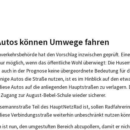
Autos können Umwege fahren
nverkehrsbehörde hat den Vorschlag inzwischen geprüft. Ein
 nur möglich, wenn das öffentliche Wohl überwiegt: Die Hus
d auch in der Prognose keine übergeordnete Bedeutung für d
nige Autos die Straße nutzen, ist es im Hinblick auf den et
diese Autos auf die anliegenden Hauptstraßen zu verlagern. 
 Zugang zur August-Bebel-Schule wieder sicherer.
usemannstraße Teil des HauptNetzRad ist, sollen Radfahreri
diese Verbindungsstraße weiterhin unbeschränkt nutzen kön
ist nun, den umgestuften Bereich abzupollern, damit er nich