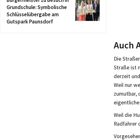
Bürgermeister zu Besuch in
Grundschule: Symbolische
Schlüsselübergabe am
Gutspark Paunsdorf
Auch 
Die Straße
Straße ist
derzeit un
Weil nur we
zumutbar, 
eigentliche
Weil die H
Radfahrer 
Vorgesehen 