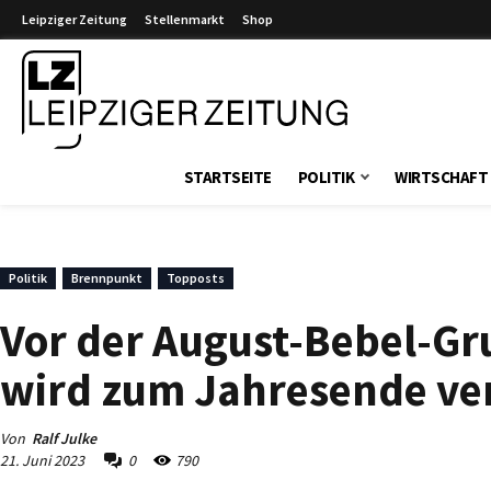
Leipziger Zeitung
Stellenmarkt
Shop
Leipziger Zeitung
STARTSEITE
POLITIK
WIRTSCHAFT
Politik
Brennpunkt
Topposts
Vor der August-Bebel-G
wird zum Jahresende ve
Von
Ralf Julke
21. Juni 2023
0
790