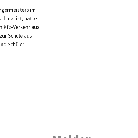
rgermeisters im
chmal ist, hatte
n Kfz-Verkehr aus
ur Schule aus
und Schüler