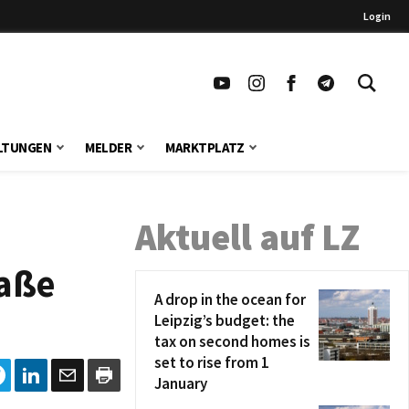
Login
LTUNGEN
MELDER
MARKTPLATZ
Aktuell auf LZ
raße
A drop in the ocean for
Leipzig’s budget: the
tax on second homes is
set to rise from 1
January