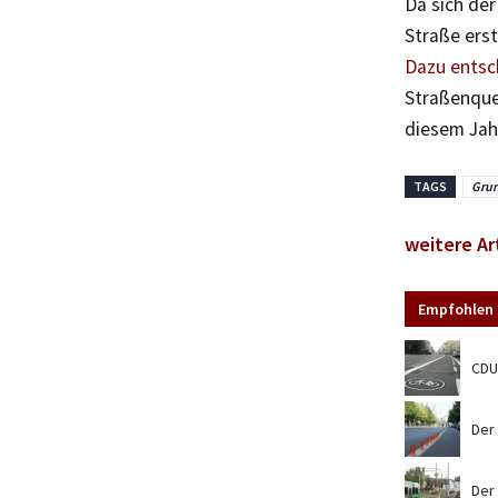
Da sich de
Straße erst
Dazu entsch
Straßenquer
diesem Jah
TAGS
Gru
weitere Ar
Empfohlen 
CDU
Der
Der