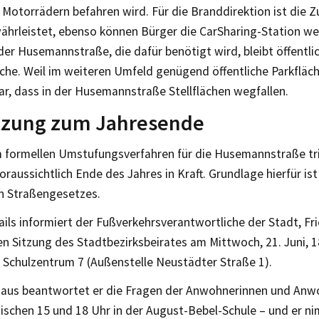
Motorrädern befahren wird. Für die Branddirektion ist die Z
ährleistet, ebenso können Bürger die CarSharing-Station wei
der Husemannstraße, die dafür benötigt wird, bleibt öffentli
che. Weil im weiteren Umfeld genügend öffentliche Parkfläche
ar, dass in der Husemannstraße Stellflächen wegfallen.
zung zum Jahresende
 formellen Umstufungsverfahren für die Husemannstraße tri
raussichtlich Ende des Jahres in Kraft. Grundlage hierfür ist
n Straßengesetzes.
ils informiert der Fußverkehrsverantwortliche der Stadt, Fr
n Sitzung des Stadtbezirksbeirates am Mittwoch, 21. Juni, 1
n Schulzentrum 7 (Außenstelle Neustädter Straße 1).
naus beantwortet er die Fragen der Anwohnerinnen und Anw
wischen 15 und 18 Uhr in der August-Bebel-Schule – und er 