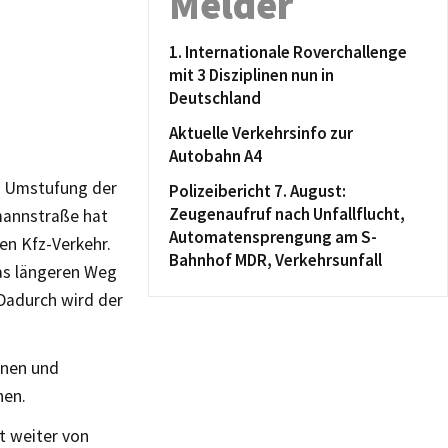
Melder
1. Internationale Roverchallenge
mit 3 Disziplinen nun in
Deutschland
Aktuelle Verkehrsinfo zur
Autobahn A4
e Umstufung der
Polizeibericht 7. August:
Zeugenaufruf nach Unfallflucht,
emannstraße hat
Automatensprengung am S-
en Kfz-Verkehr.
Bahnhof MDR, Verkehrsunfall
was längeren Weg
Dadurch wird der
nnen und
nen.
t weiter von