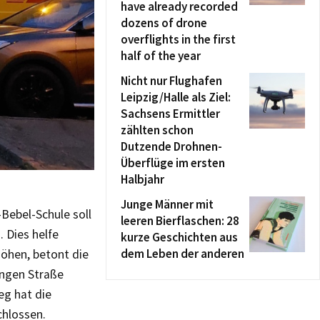
have already recorded
dozens of drone
overflights in the first
half of the year
Nicht nur Flughafen
Leipzig/Halle als Ziel:
Sachsens Ermittler
zählten schon
Dutzende Drohnen-
Überflüge im ersten
Halbjahr
Junge Männer mit
Bebel-Schule soll
leeren Bierflaschen: 28
 Dies helfe
kurze Geschichten aus
dem Leben der anderen
höhen, betont die
ngen Straße
eg hat die
chlossen.