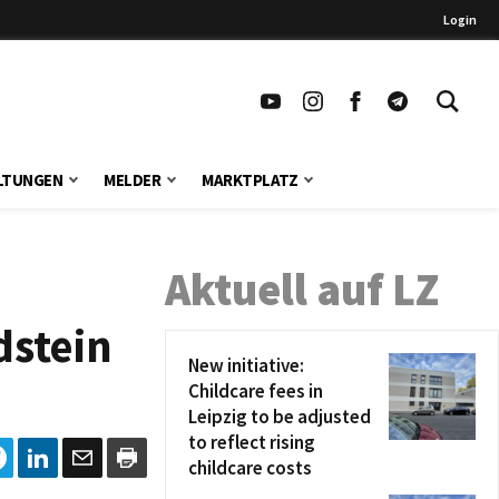
Login
LTUNGEN
MELDER
MARKTPLATZ
Aktuell auf LZ
dstein
New initiative:
Childcare fees in
Leipzig to be adjusted
to reflect rising
childcare costs