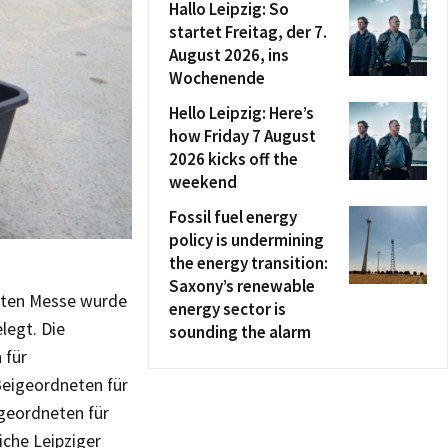
Hallo Leipzig: So
startet Freitag, der 7.
August 2026, ins
Wochenende
Hello Leipzig: Here’s
how Friday 7 August
2026 kicks off the
weekend
Fossil fuel energy
policy is undermining
the energy transition:
Saxony’s renewable
Alten Messe wurde
energy sector is
legt. Die
sounding the alarm
 für
eigeordneten für
geordneten für
iche Leipziger