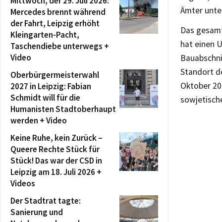
Mittwoch, der 29. Juli 2026:
Ämter unt
Mercedes brennt während
der Fahrt, Leipzig erhöht
Das gesamt
Kleingarten-Pacht,
hat einen 
Taschendiebe unterwegs +
Video
Bauabschni
Standort d
Oberbürgermeisterwahl
Oktober 20
2027 in Leipzig: Fabian
Schmidt will für die
sowjetische
Humanisten Stadtoberhaupt
werden + Video
Keine Ruhe, kein Zurück –
Queere Rechte Stück für
Stück! Das war der CSD in
Leipzig am 18. Juli 2026 +
Videos
Der Stadtrat tagte:
Sanierung und