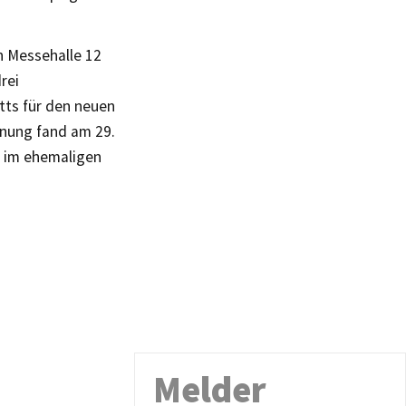
n Messehalle 12
rei
tts für den neuen
fnung fand am 29.
s im ehemaligen
Melder