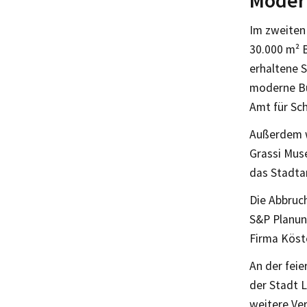
Moder
Im zweiten
30.000 m² 
erhaltene S
moderne Bü
Amt für Sch
Außerdem w
Grassi Mus
das Stadtar
Die Abbruch
S&P Planun
Firma Köst
An der fei
der Stadt L
weitere Ver