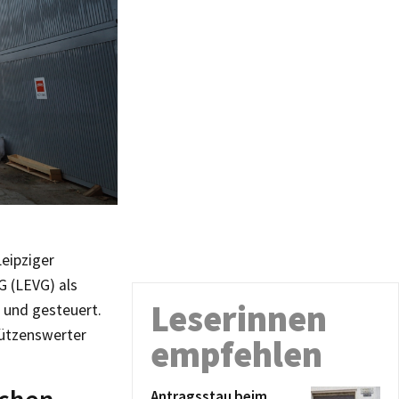
eipziger
 (LEVG) als
Leserinnen
 und gesteuert.
hützenswerter
empfehlen
Antragsstau beim