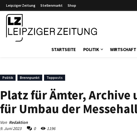
Leipziger Zeitung
Stellenmarkt
Shop
Leipziger Zeitung
STARTSEITE
POLITIK
WIRTSCHAFT
Politik
Brennpunkt
Topposts
Platz für Ämter, Archive
für Umbau der Messehalle
Von
Redaktion
9. Juni 2023
0
1196