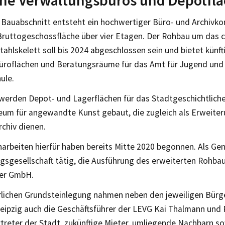
ne Verwaltungsbüros und Depotfl
 Bauabschnitt entsteht ein hochwertiger Büro- und Archivko
Bruttogeschossfläche über vier Etagen. Der Rohbau um das c
tahlskelett soll bis 2024 abgeschlossen sein und bietet künfti
roflächen und Beratungsräume für das Amt für Jugend und 
ule.
erden Depot- und Lagerflächen für das Stadtgeschichtlic
eum für angewandte Kunst gebaut, die zugleich als Erweiter
chiv dienen.
arbeiten hierfür haben bereits Mitte 2020 begonnen. Als Gene
gsgesellschaft tätig, die Ausführung des erweiterten Rohba
er GmbH.
erlichen Grundsteinlegung nahmen neben den jeweiligen Bürg
eipzig auch die Geschäftsführer der LEVG Kai Thalmann und R
treter der Stadt, zukünftige Mieter, umliegende Nachbarn so