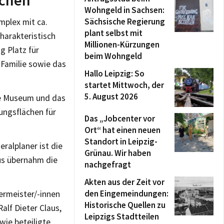
ächen
Wohngeld in Sachsen:
Sächsische Regierung
mplex mit ca.
plant selbst mit
harakteristisch
Millionen-Kürzungen
g Platz für
beim Wohngeld
Familie sowie das
Hallo Leipzig: So
startet Mittwoch, der
5. August 2026
he Museum und das
ungsflächen für
Das „Jobcenter vor
Ort“ hat einen neuen
Standort in Leipzig-
ralplaner ist die
Grünau. Wir haben
us übernahm die
nachgefragt
Akten aus der Zeit vor
den Eingemeindungen:
ermeister/-innen
Historische Quellen zu
alf Dieter Claus,
Leipzigs Stadtteilen
wie beteiligte