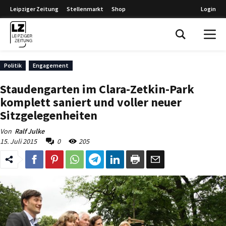
Leipziger Zeitung
Stellenmarkt
Shop
Login
Leipziger Zeitung
Politik
Engagement
Staudengarten im Clara-Zetkin-Park
komplett saniert und voller neuer
Sitzgelegenheiten
Von
Ralf Julke
15. Juli 2015
0
205