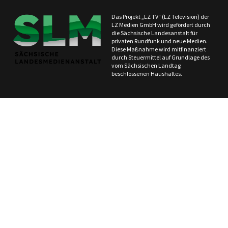
Das Projekt „LZ TV“ (LZ Television) der
LZ Medien GmbH wird gefördert durch
die Sächsische Landesanstalt für
privaten Rundfunk und neue Medien.
Diese Maßnahme wird mitfinanziert
durch Steuermittel auf Grundlage des
vom Sächsischen Landtag
beschlossenen Haushaltes.