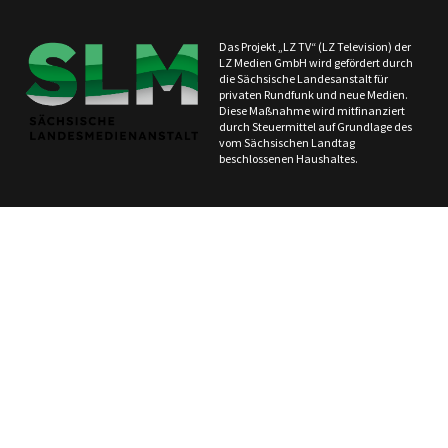
Das Projekt „LZ TV“ (LZ Television) der
LZ Medien GmbH wird gefördert durch
die Sächsische Landesanstalt für
privaten Rundfunk und neue Medien.
Diese Maßnahme wird mitfinanziert
durch Steuermittel auf Grundlage des
vom Sächsischen Landtag
beschlossenen Haushaltes.