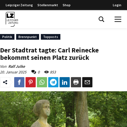
Leipziger Zeitung
Stellenmarkt
Shop
Login
Leipziger Zeitung
Politik
Brennpunkt
Topposts
Der Stadtrat tagte: Carl Reinecke
bekommt seinen Platz zurück
Von
Ralf Julke
20. Januar 2025
0
853