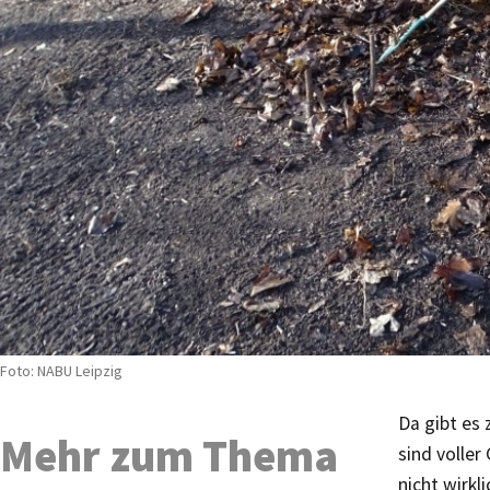
Foto: NABU Leipzig
Da gibt es 
Mehr zum Thema
sind volle
nicht wirkl