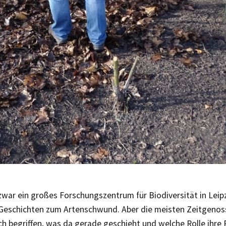
zwar ein großes Forschungszentrum für Biodiversität in Leip
r Geschichten zum Artenschwund. Aber die meisten Zeitgeno
ich begriffen, was da gerade geschieht und welche Rolle ihre 