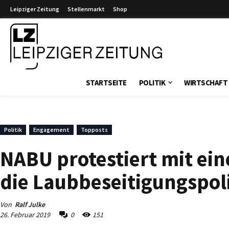
Leipziger Zeitung
Stellenmarkt
Shop
Leipziger Zeitung
STARTSEITE
POLITIK
WIRTSCHAFT
Politik
Engagement
Topposts
NABU protestiert mit ei
die Laubbeseitigungspoli
Von
Ralf Julke
26. Februar 2019
0
151