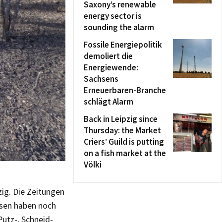
Saxony’s renewable
energy sector is
sounding the alarm
Fossile Energiepolitik
demoliert die
Energiewende:
Sachsens
Erneuerbaren-Branche
schlägt Alarm
Back in Leipzig since
Thursday: the Market
Criers’ Guild is putting
on a fish market at the
Völki
zig. Die Zeitungen
ssen haben noch
Putz-, Schneid-