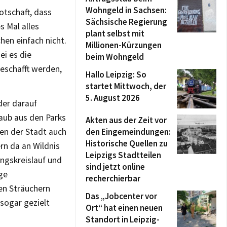
Wohngeld in Sachsen:
otschaft, dass
Sächsische Regierung
s Mal alles
plant selbst mit
en einfach nicht.
Millionen-Kürzungen
ei es die
beim Wohngeld
eschafft werden,
Hallo Leipzig: So
startet Mittwoch, der
5. August 2026
der darauf
Laub aus den Parks
Akten aus der Zeit vor
len der Stadt auch
den Eingemeindungen:
Historische Quellen zu
rn da an Wildnis
Leipzigs Stadtteilen
ngskreislauf und
sind jetzt online
ge
recherchierbar
en Sträuchern
Das „Jobcenter vor
sogar gezielt
Ort“ hat einen neuen
Standort in Leipzig-