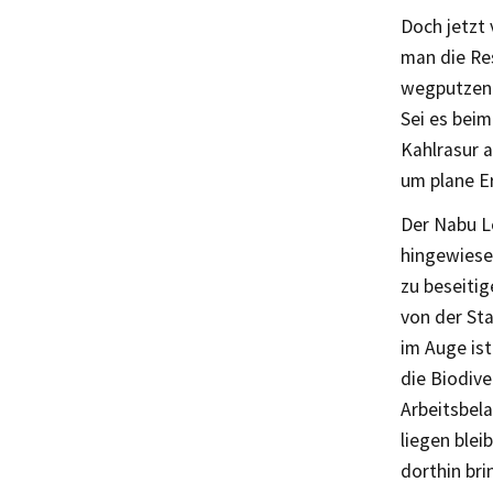
Doch jetzt 
man die Res
wegputzen 
Sei es beim
Kahlrasur 
um plane Er
Der Nabu L
hingewiesen
zu beseitig
von der St
im Auge is
die Biodive
Arbeitsbel
liegen blei
dorthin bri