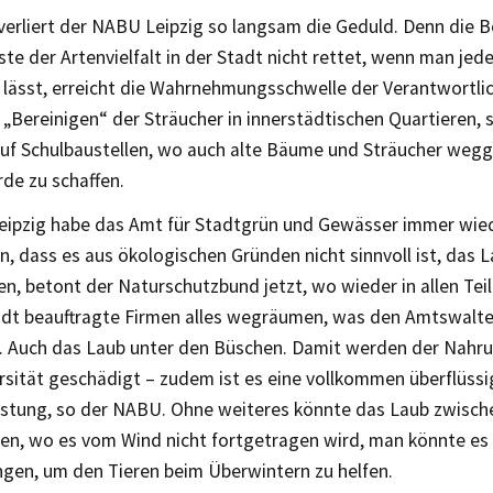
verliert der NABU Leipzig so langsam die Geduld. Denn die B
te der Artenvielfalt in der Stadt nicht rettet, wenn man jede
lässt, erreicht die Wahrnehmungsschwelle der Verantwortlich
 „Bereinigen“ der Sträucher in innerstädtischen Quartieren, s
auf Schulbaustellen, wo auch alte Bäume und Sträucher wegg
de zu schaffen.
eipzig habe das Amt für Stadtgrün und Gewässer immer wie
, dass es aus ökologischen Gründen nicht sinnvoll ist, das 
en, betont der Naturschutzbund jetzt, wo wieder in allen Tei
adt beauftragte Firmen alles wegräumen, was den Amtswalte
t. Auch das Laub unter den Büschen. Damit werden der Nahru
rsität geschädigt – zudem ist es eine vollkommen überflüssi
astung, so der NABU. Ohne weiteres könnte das Laub zwisch
ben, wo es vom Wind nicht fortgetragen wird, man könnte es 
ngen, um den Tieren beim Überwintern zu helfen.