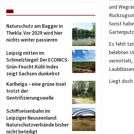
und Wegräu
Rückzugsort
Sonst habe
Naturschutz am Bagger in
Gartenputz
Thekla: Vor 2029 wird hier
nichts weiter passieren
Es fehlt ta
belebten U
Leipzig mitten im
Schmelztiegel: Der ECONICS-
vermittelt
Grün-Feucht-Kühl-Index
Laubbläser
zeigt Sachsen dunkelrot
Liegt doch 
Karlhelga – eine grüne Insel
trotzt der
Gentrifizierungswelle
Schiffseisenbahn im
Leipziger Neuseenland:
Naturschutzverbände bisher
nicht beteiligt