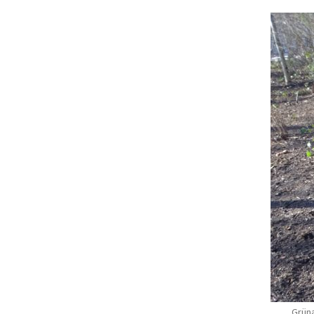
„Grüna