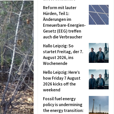
Reform mit lauter
Hürden, Teil 1:
Änderungen im
Erneuerbare-Energien-
Gesetz (EEG) treffen
auch die Verbraucher
Hallo Leipzig: So
startet Freitag, der 7.
August 2026, ins
Wochenende
Hello Leipzig: Here’s
how Friday 7 August
2026 kicks off the
weekend
Fossil fuel energy
policy is undermining
the energy transition: