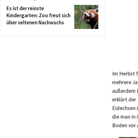
Es ist der reinste
Kindergarten: Zoo freut sich
über seltenen Nachwuchs
Im Herbst f
mehrere Jah
außerdem L
erklärt der
Eidechsen i
die man in 
Boden vor 