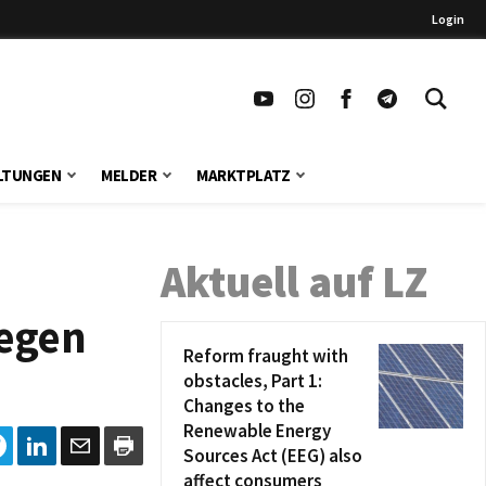
Login
LTUNGEN
MELDER
MARKTPLATZ
Aktuell auf LZ
gegen
Reform fraught with
obstacles, Part 1:
Changes to the
Renewable Energy
Sources Act (EEG) also
affect consumers