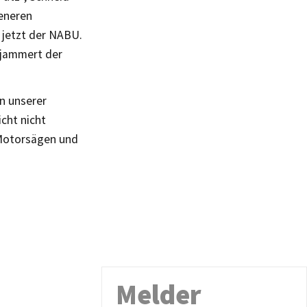
teneren
 jetzt der NABU.
 jammert der
n unserer
cht nicht
 Motorsägen und
Melder