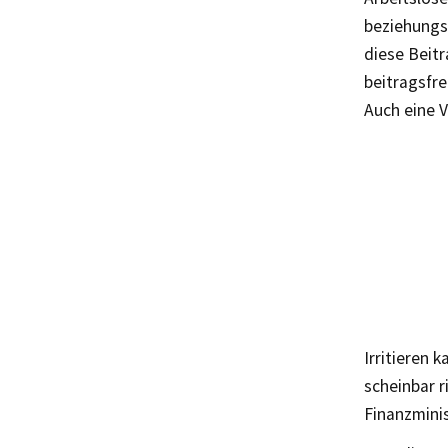
beziehungsw
diese Beit
beitragsfr
Auch eine 
Irritieren 
scheinbar r
Finanzminis