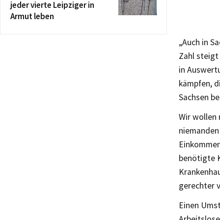
jeder vierte Leipziger in
Armut leben
„Auch in Sa
Zahl steigt
in Auswert
kämpfen, di
Sachsen be
Wir wollen
niemanden 
Einkommen 
benötigte 
Krankenhau
gerechter v
Einen Umst
Arbeitslos