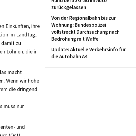
Hund bei 30 Grad im Auto
zurückgelassen
Von der Regionalbahn bis zur
Wohnung: Bundespolizei
n Einkünften, ihre
vollstreckt Durchsuchung nach
ktion im Landtag,
Bedrohung mit Waffe
 damit zu
Update: Aktuelle Verkehrsinfo für
en Löhnen, die in
die Autobahn A4
 das macht
en. Wenn wir hohe
rem die dringend
es muss nur
Renten- und
uro (Ost)