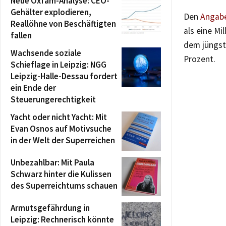
Neue Oxfam-Analyse: CEO-
Gehälter explodieren,
Den
Angabe
Reallöhne von Beschäftigten
als eine M
fallen
dem jüngst
Wachsende soziale
Prozent.
Schieflage in Leipzig: NGG
Leipzig-Halle-Dessau fordert
ein Ende der
Steuerungerechtigkeit
Yacht oder nicht Yacht: Mit
Evan Osnos auf Motivsuche
in der Welt der Superreichen
Unbezahlbar: Mit Paula
Schwarz hinter die Kulissen
des Superreichtums schauen
Armutsgefährdung in
Leipzig: Rechnerisch könnte