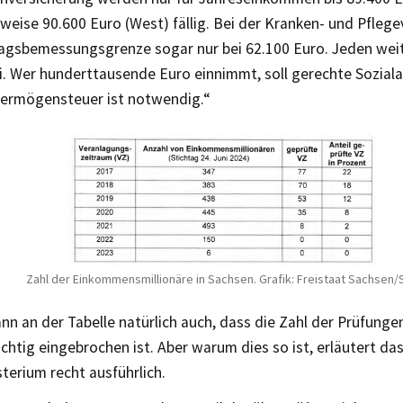
eise 90.600 Euro (West) fällig. Bei der Kranken- und Pflege
ragsbemessungsgrenze sogar nur bei 62.100 Euro. Jeden weit
ei. Wer hunderttausende Euro einnimmt, soll gerechte Sozial
Vermögensteuer ist notwendig.“
Zahl der Einkommensmillionäre in Sachsen. Grafik: Freistaat Sachsen
kann an der Tabelle natürlich auch, dass die Zahl der Prüfunge
ichtig eingebrochen ist. Aber warum dies so ist, erläutert da
terium recht ausführlich.