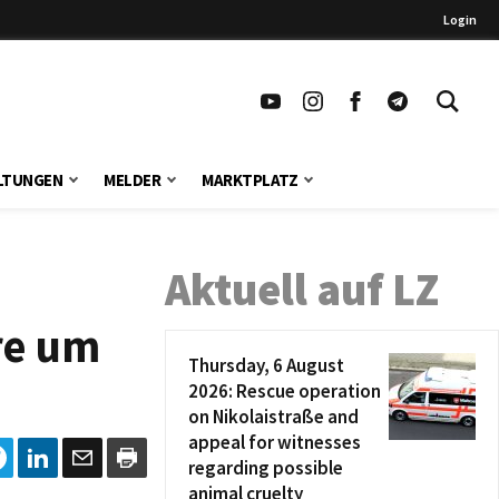
Login
LTUNGEN
MELDER
MARKTPLATZ
Aktuell auf LZ
re um
Thursday, 6 August
2026: Rescue operation
on Nikolaistraße and
appeal for witnesses
regarding possible
animal cruelty