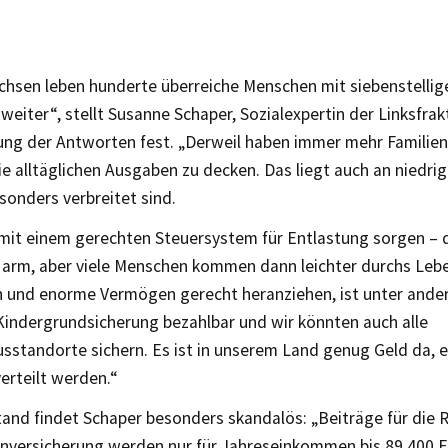
chsen leben hunderte überreiche Menschen mit siebenstellige
 weiter“, stellt Susanne Schaper, Sozialexpertin der Linksfra
ung der Antworten fest. „Derweil haben immer mehr Familien
e alltäglichen Ausgaben zu decken. Das liegt auch an niedrig
sonders verbreitet sind.
 mit einem gerechten Steuersystem für Entlastung sorgen –
arm, aber viele Menschen kommen dann leichter durchs Leb
und enorme Vermögen gerecht heranziehen, ist unter ande
Kindergrundsicherung bezahlbar und wir könnten auch alle
sstandorte sichern. Es ist in unserem Land genug Geld da, 
erteilt werden.“
and findet Schaper besonders skandalös: „Beiträge für die 
enversicherung werden nur für Jahreseinkommen bis 89.400 E