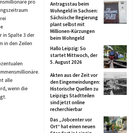
nsmillionäre pro
Antragsstau beim
ungszeitraum
Wohngeld in Sachsen:
Sächsische Regierung
rei
plant selbst mit
ne
Millionen-Kürzungen
 in Spalte 3 der
beim Wohngeld
m in den Zeilen
Hallo Leipzig: So
startet Mittwoch, der
5. August 2026
ozentualen
ommensmillionäre.
Akten aus der Zeit vor
t alle
den Eingemeindungen:
rd, wenn die
Historische Quellen zu
Leipzigs Stadtteilen
gt.
sind jetzt online
recherchierbar
Das „Jobcenter vor
Ort“ hat einen neuen