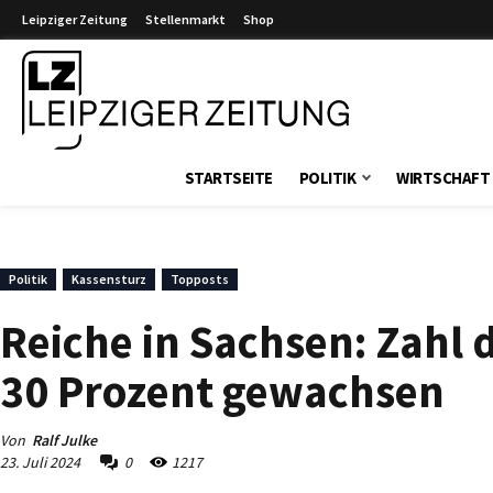
Leipziger Zeitung
Stellenmarkt
Shop
Leipziger Zeitung
STARTSEITE
POLITIK
WIRTSCHAFT
Politik
Kassensturz
Topposts
Reiche in Sachsen: Zahl
30 Prozent gewachsen
Von
Ralf Julke
23. Juli 2024
0
1217