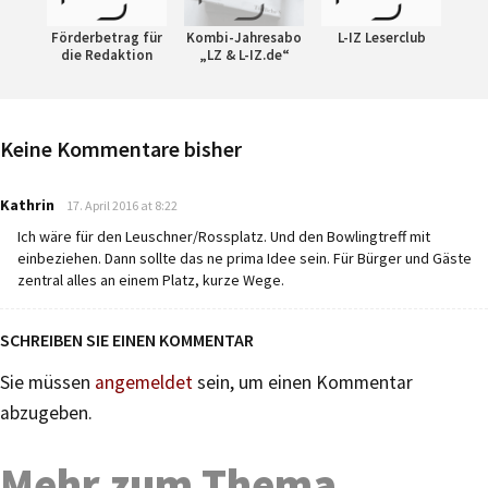
Förderbetrag für
Kombi-Jahresabo
L-IZ Leserclub
die Redaktion
„LZ & L-IZ.de“
Keine Kommentare bisher
says:
Kathrin
17. April 2016 at 8:22
Ich wäre für den Leuschner/Rossplatz. Und den Bowlingtreff mit
einbeziehen. Dann sollte das ne prima Idee sein. Für Bürger und Gäste
zentral alles an einem Platz, kurze Wege.
SCHREIBEN SIE EINEN KOMMENTAR
Sie müssen
angemeldet
sein, um einen Kommentar
abzugeben.
Mehr zum Thema