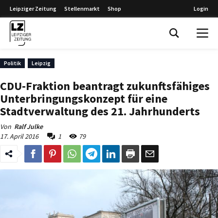
Leipziger Zeitung
Stellenmarkt
Shop
Login
Leipziger Zeitung
Politik
Leipzig
CDU-Fraktion beantragt zukunftsfähiges
Unterbringungskonzept für eine
Stadtverwaltung des 21. Jahrhunderts
Von
Ralf Julke
17. April 2016
1
79