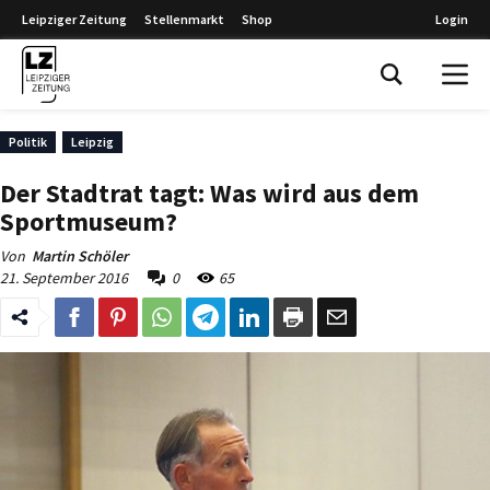
Leipziger Zeitung
Stellenmarkt
Shop
Login
Leipziger Zeitung
Politik
Leipzig
Der Stadtrat tagt: Was wird aus dem
Sportmuseum?
Von
Martin Schöler
21. September 2016
0
65