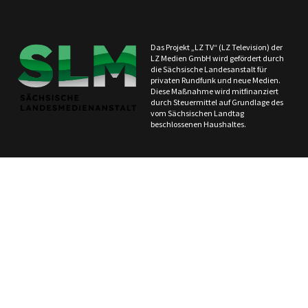
Das Projekt „LZ TV“ (LZ Television) der
LZ Medien GmbH wird gefördert durch
die Sächsische Landesanstalt für
privaten Rundfunk und neue Medien.
Diese Maßnahme wird mitfinanziert
durch Steuermittel auf Grundlage des
vom Sächsischen Landtag
beschlossenen Haushaltes.