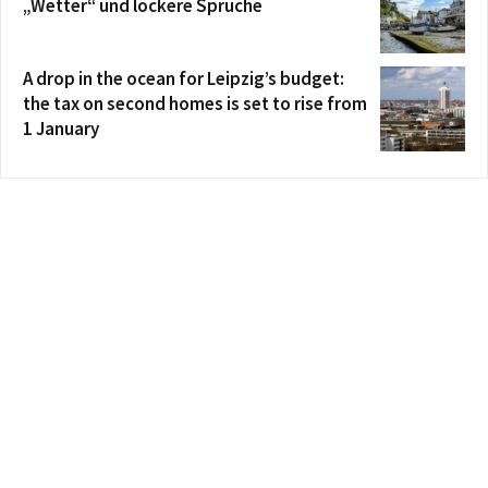
„Wetter“ und lockere Sprüche
A drop in the ocean for Leipzig’s budget:
the tax on second homes is set to rise from
1 January