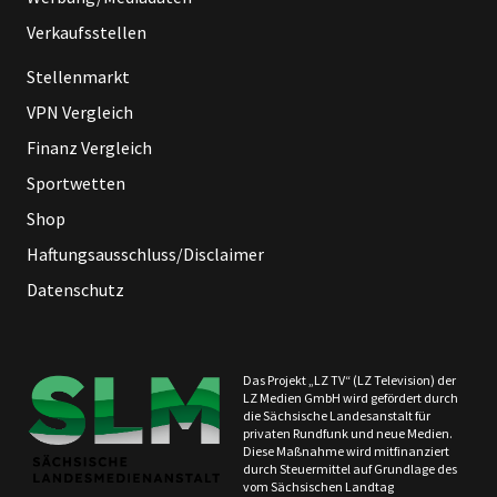
Verkaufsstellen
Stellenmarkt
VPN Vergleich
Finanz Vergleich
Sportwetten
Shop
Haftungsausschluss/Disclaimer
Datenschutz
Das Projekt „LZ TV“ (LZ Television) der
LZ Medien GmbH wird gefördert durch
die Sächsische Landesanstalt für
privaten Rundfunk und neue Medien.
Diese Maßnahme wird mitfinanziert
durch Steuermittel auf Grundlage des
vom Sächsischen Landtag