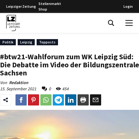
Stellenmarkt
Leipziger Zeitung
Login
Shop
Leipziger Zeitung
Politik
Leipzig
Topposts
#btw21-Wahlforum zum WK Leipzig Süd:
Die Debatte im Video der Bildungszentrale
Sachsen
Von
Redaktion
15. September 2021
0
454