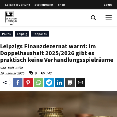
Leipziger Zeitung
Stellenmarkt
Shop
Login
Leipziger Zeitung
Politik
Leipzig
Topposts
Leipzigs Finanzdezernat warnt: Im
Doppelhaushalt 2025/2026 gibt es
praktisch keine Verhandlungsspielräume
Von
Ralf Julke
10. Januar 2025
0
742