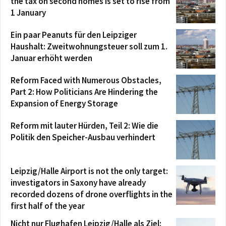
the tax on second homes is set to rise from
1 January
Ein paar Peanuts für den Leipziger
Haushalt: Zweitwohnungsteuer soll zum 1.
Januar erhöht werden
Reform Faced with Numerous Obstacles,
Part 2: How Politicians Are Hindering the
Expansion of Energy Storage
Reform mit lauter Hürden, Teil 2: Wie die
Politik den Speicher-Ausbau verhindert
Leipzig/Halle Airport is not the only target:
investigators in Saxony have already
recorded dozens of drone overflights in the
first half of the year
Nicht nur Flughafen Leipzig/Halle als Ziel: