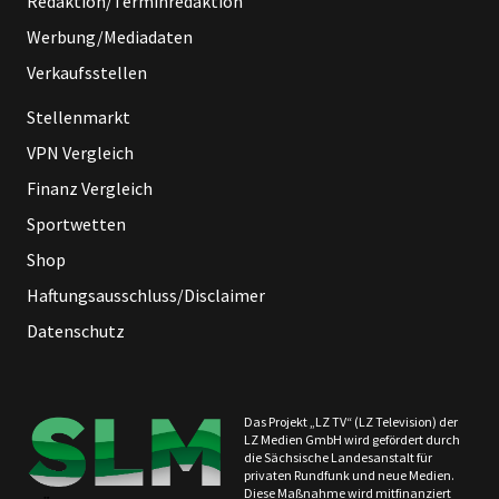
Redaktion/Terminredaktion
Werbung/Mediadaten
Verkaufsstellen
Stellenmarkt
VPN Vergleich
Finanz Vergleich
Sportwetten
Shop
Haftungsausschluss/Disclaimer
Datenschutz
Das Projekt „LZ TV“ (LZ Television) der
LZ Medien GmbH wird gefördert durch
die Sächsische Landesanstalt für
privaten Rundfunk und neue Medien.
Diese Maßnahme wird mitfinanziert