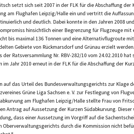
itsch setzt sich seit 2007 in der FLK für die Abschaffung der
g am Flughafen Leipzig/Halle ein und vertritt die Auffassu
tinuierlich und deutlich. Dabei konnte in den Jahren 2008 un
ompromiss hinsichtlich einer Begrenzung für Flugzeuge mit
cht bis maximal 136 Tonnen und eine Alternativflugroute mit
edelten Gebiete von Rückmarsdorf und Grünau erzielt werden
s der Ratsversammlung Nr. RBV-282/10 vom 24.02.2010 hat s
n im Jahr 2010 erneut in der FLK für die Abschaffung der K
on auf das Urteil des Bundesverwaltungsgerichts zur Klage 
vereines Grüne Liga Sachsen e. V. zur Festlegung von Flugv
bkurvung am Flughafen Leipzig/Halle stellte Frau von Fritsc
nen Antrag auf Aussetzung der Kurzen Südabkurvung. Dieser
dung, dass einer Aussetzung im Vorgriff auf die Sachentsch
n Oberverwaltungsgerichts durch die Kommission nicht bef