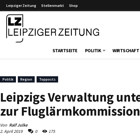
Leipziger Zeitung
Stellenmarkt
Shop
Leipziger Zeitung
STARTSEITE
POLITIK
WIRTSCHAFT
Politik
Region
Topposts
Leipzigs Verwaltung unte
zur Fluglärmkommission,
Von
Ralf Julke
2. April 2019
0
175