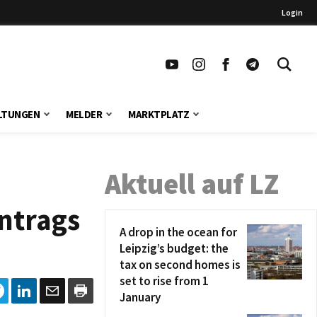
Login
LTUNGEN
MELDER
MARKTPLATZ
Aktuell auf LZ
Antrags
A drop in the ocean for
Leipzig’s budget: the
tax on second homes is
set to rise from 1
January