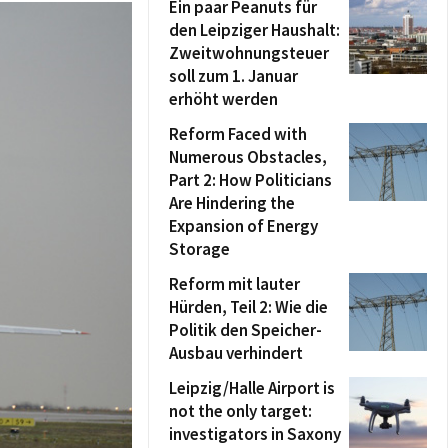
Ein paar Peanuts für
den Leipziger Haushalt:
Zweitwohnungsteuer
soll zum 1. Januar
erhöht werden
Reform Faced with
Numerous Obstacles,
Part 2: How Politicians
Are Hindering the
Expansion of Energy
Storage
Reform mit lauter
Hürden, Teil 2: Wie die
Politik den Speicher-
Ausbau verhindert
Leipzig/Halle Airport is
not the only target:
investigators in Saxony