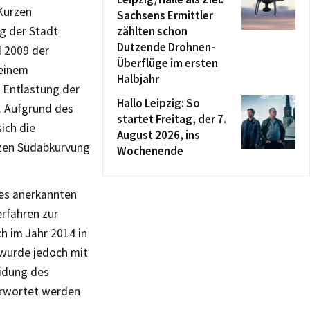
 Kurzen
Sachsens Ermittler
ng der Stadt
zählten schon
Dutzende Drohnen-
d 2009 der
Überflüge im ersten
 einem
Halbjahr
 Entlastung der
Hallo Leipzig: So
. Aufgrund des
startet Freitag, der 7.
ich die
August 2026, ins
urzen Südabkurvung
Wochenende
des anerkannten
erfahren zur
h im Jahr 2014 in
 wurde jedoch mit
eidung des
ürwortet werden