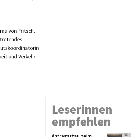
rau von Fritsch,
ertretendes
hutzkoordinatorin
beit und Verkehr
Leserinnen
empfehlen
Antragsstau beim