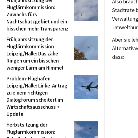
Frühjahrssitzung der
Also brauc
Fluglärmkommission:
Stadträte b
Zuwachs fürs
Verwaltung
Nachtschutzgebiet und ein
Umweltbürg
bisschen mehr Transparenz
Frühjahrssitzung der
Aber sie le
Fluglärmkommission
Alternativv
Leipzig/Halle: Das zähe
dass:
Ringen um ein bisschen
weniger Lärm am Himmel
Problem-Flughafen
Leipzig/Halle: Linke-Antrag
zu einem richtigen
Dialogforum scheitert im
Wirtschaftsausschuss +
Update
Herbstsitzung der
Fluglärmkommission: