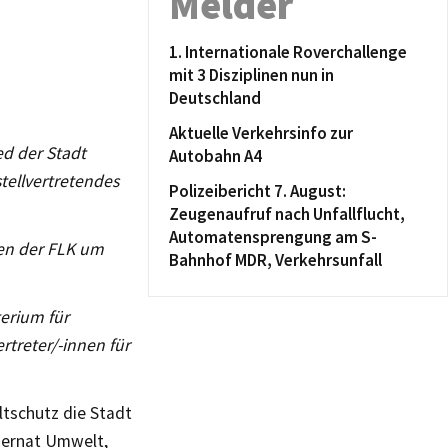
Melder
1. Internationale Roverchallenge
mit 3 Disziplinen nun in
Deutschland
Aktuelle Verkehrsinfo zur
ed der Stadt
Autobahn A4
stellvertretendes
Polizeibericht 7. August:
Zeugenaufruf nach Unfallflucht,
Automatensprengung am S-
den der FLK um
Bahnhof MDR, Verkehrsunfall
erium für
ertreter/-innen für
ltschutz die Stadt
ezernat Umwelt,