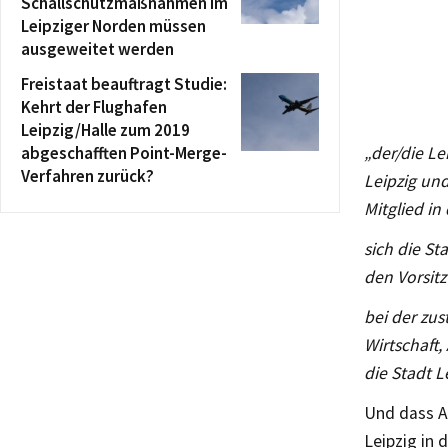
Schallschutzmaßnahmen im
Leipziger Norden müssen
ausgeweitet werden
Freistaat beauftragt Studie:
Kehrt der Flughafen
Leipzig/Halle zum 2019
abgeschafften Point-Merge-
„der/die Le
Verfahren zurück?
Leipzig und
Mitglied i
sich die S
den Vorsitz
bei der zu
Wirtschaft,
die Stadt L
Und dass An
Leipzig in 