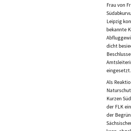
Frau von Fr
Südabkurvun
Leipzig kon
bekannte K
Abfluggewi
dicht besi
Beschlusse
Amtsleiteri
eingesetzt.
Als Reakti
Naturschutz
Kurzen Süda
der FLK ei
der Begrün
Sächsische