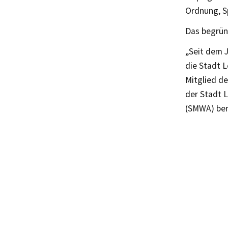
Ordnung, Sp
Das begrün
„Seit dem J
die Stadt L
Mitglied d
der Stadt L
(SMWA) ber