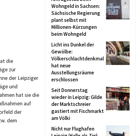
Wohngeld in Sachsen:
Sächsische Regierung
plant selbst mit
Millionen-Kürzungen
beim Wohngeld
Licht ins Dunkel der
Gewölbe:
Völkerschlachtdenkmal
at die
hat neue
äge zur
Ausstellungsräume
nne der Leipziger
erschlossen
räge und
Seit Donnerstag
ahmen hat sie die
wieder in Leipzig: Gilde
 Maßnahmen auf
der Marktschreier
gastiert mit Fischmarkt
orfeld der
am Völki
bzw. dem
Nicht nur Flughafen
Leipzig/Halle als Ziel: