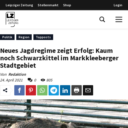
Leipziger Zeitung
Stellenmarkt
Shop
Login
Leipziger Zeitung
Politik
Region
Topposts
Neues Jagdregime zeigt Erfolg: Kaum
noch Schwarzkittel im Markkleeberger
Stadtgebiet
Von
Redaktion
24. April 2021
0
805