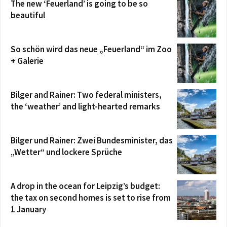
The new ‘Feuerland’ is going to be so
beautiful
So schön wird das neue „Feuerland“ im Zoo
+ Galerie
Bilger and Rainer: Two federal ministers,
the ‘weather’ and light-hearted remarks
Bilger und Rainer: Zwei Bundesminister, das
„Wetter“ und lockere Sprüche
A drop in the ocean for Leipzig’s budget:
the tax on second homes is set to rise from
1 January