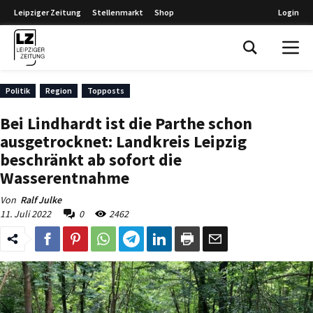
Leipziger Zeitung
Stellenmarkt
Shop
Login
Leipziger Zeitung
Politik
Region
Topposts
Bei Lindhardt ist die Parthe schon
ausgetrocknet: Landkreis Leipzig
beschränkt ab sofort die
Wasserentnahme
Von
Ralf Julke
11. Juli 2022
0
2462