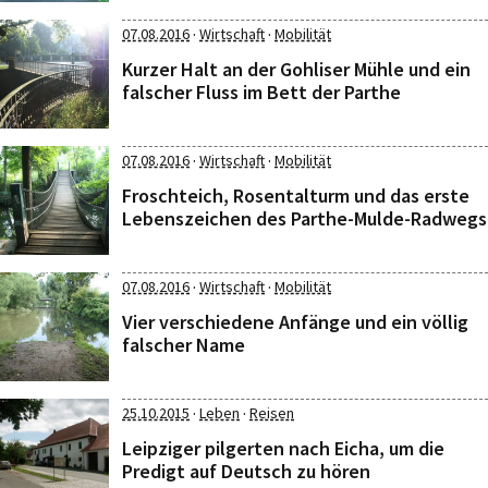
·
·
07.08.2016
Wirtschaft
Mobilität
Kurzer Halt an der Gohliser Mühle und ein
falscher Fluss im Bett der Parthe
·
·
07.08.2016
Wirtschaft
Mobilität
Froschteich, Rosentalturm und das erste
Lebenszeichen des Parthe-Mulde-Radwegs
·
·
07.08.2016
Wirtschaft
Mobilität
Vier verschiedene Anfänge und ein völlig
falscher Name
·
·
25.10.2015
Leben
Reisen
Leipziger pilgerten nach Eicha, um die
Predigt auf Deutsch zu hören