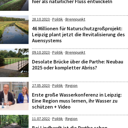
hier als natürlicher Fluss entwickeln
·
·
28.10.2023
Politik
Brennpunkt
46 Millionen für Naturschutzgroßprojekt:
Leipzig plant jetzt die Revitalisierung des
Auensystems
·
·
09.10.2023
Politik
Brennpunkt
Desolate Brücke über die Parthe: Neubau
2025 oder kompletter Abriss?
·
·
27.05.2023
Politik
Region
Erste große Wasserkonferenz in Leipzig:
Eine Region muss lernen, ihr Wasser zu
schützen + Video
·
·
11.07.2022
Politik
Region
Bei Lindhardt ist die Parthe schon