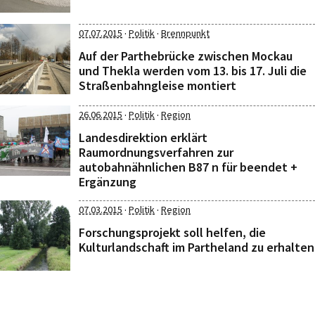
·
·
07.07.2015
Politik
Brennpunkt
Auf der Parthebrücke zwischen Mockau
und Thekla werden vom 13. bis 17. Juli die
Straßenbahngleise montiert
·
·
26.06.2015
Politik
Region
Landesdirektion erklärt
Raumordnungsverfahren zur
autobahnähnlichen B87 n für beendet +
Ergänzung
·
·
07.03.2015
Politik
Region
Forschungsprojekt soll helfen, die
Kulturlandschaft im Partheland zu erhalten