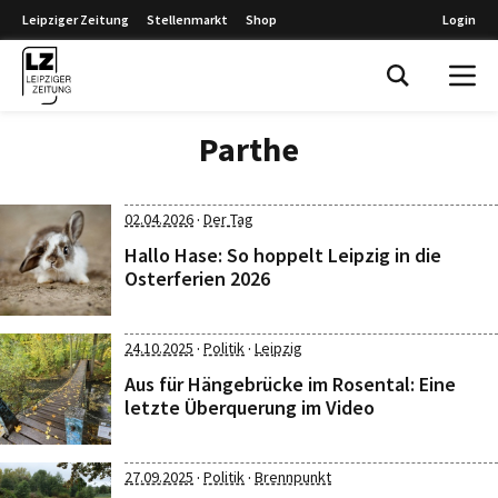
Leipziger Zeitung
Stellenmarkt
Shop
Login
Leipziger Zeitung
Parthe
·
02.04.2026
Der Tag
Hallo Hase: So hoppelt Leipzig in die
Osterferien 2026
·
·
24.10.2025
Politik
Leipzig
Aus für Hängebrücke im Rosental: Eine
letzte Überquerung im Video
·
·
27.09.2025
Politik
Brennpunkt