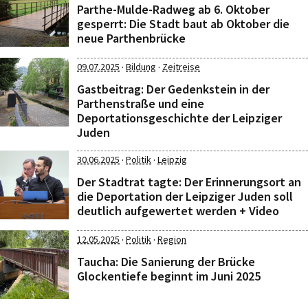
Parthe-Mulde-Radweg ab 6. Oktober
gesperrt: Die Stadt baut ab Oktober die
neue Parthenbrücke
·
·
09.07.2025
Bildung
Zeitreise
Gastbeitrag: Der Gedenkstein in der
Parthenstraße und eine
Deportationsgeschichte der Leipziger
Juden
·
·
30.06.2025
Politik
Leipzig
Der Stadtrat tagte: Der Erinnerungsort an
die Deportation der Leipziger Juden soll
deutlich aufgewertet werden + Video
·
·
12.05.2025
Politik
Region
Taucha: Die Sanierung der Brücke
Glockentiefe beginnt im Juni 2025