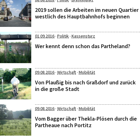
2019 sollen die Arbeiten im neuen Quartier
westlich des Hauptbahnhofs beginnen
·
·
01.09.2016
Politik
Kassensturz
Wer kennt denn schon das Partheland?
·
·
09.08.2016
Wirtschaft
Mobilität
Von Plaußig bis nach Graßdorf und zurück
in die große Stadt
·
·
09.08.2016
Wirtschaft
Mobilität
Vom Bagger über Thekla-Plösen durch die
Partheaue nach Portitz