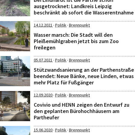
ausgetrocknet: Landkreis Leipzig
beschränkt ab sofort die Wasserentnahme
·
·
14.12.2021
Politik
Brennpunkt
Wasser marsch: Die Stadt will den
Pleißemühlgraben jetzt bis zum Zoo
freilegen
·
·
05.07.2021
Politik
Brennpunkt
Stützwandsanierung an der Parthenstraße
beendet: Neue Bänke, neue Linden, etwas
mehr Platz für Fußgänger
·
·
12.09.2020
Politik
Brennpunkt
Covivio und HENN zeigen den Entwurf zu
den geplanten Bürohochhäusern am
Partheufer
·
·
15.06.2020
Politik
Brennpunkt