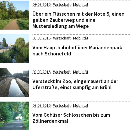
·
·
09.08.2016
Wirtschaft
Mobilität
Über ein Flüsschen mit der Note 5, einen
gelben Zauberweg und eine
Mustersiedlung am Wege
·
·
08.08.2016
Wirtschaft
Mobilität
Vom Hauptbahnhof über Mariannenpark
nach Schönefeld
·
·
08.08.2016
Wirtschaft
Mobilität
Versteckt im Zoo, eingemauert an der
Uferstraße, einst sumpfig am Brühl
·
·
08.08.2016
Wirtschaft
Mobilität
Vom Gohliser Schlösschen bis zum
Zöllnerdenkmal