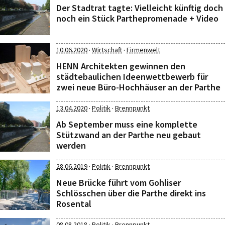
Der Stadtrat tagte: Vielleicht künftig doch
noch ein Stück Parthepromenade + Video
·
·
10.06.2020
Wirtschaft
Firmenwelt
HENN Architekten gewinnen den
städtebaulichen Ideenwettbewerb für
zwei neue Büro-Hochhäuser an der Parthe
·
·
13.04.2020
Politik
Brennpunkt
Ab September muss eine komplette
Stützwand an der Parthe neu gebaut
werden
·
·
28.06.2019
Politik
Brennpunkt
Neue Brücke führt vom Gohliser
Schlösschen über die Parthe direkt ins
Rosental
·
·
08.08.2018
Politik
Brennpunkt