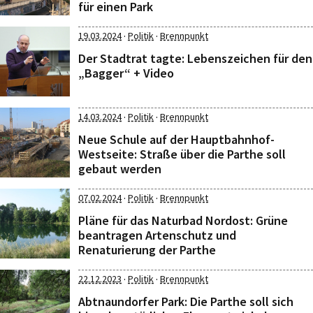
für einen Park
·
·
19.03.2024
Politik
Brennpunkt
Der Stadtrat tagte: Lebenszeichen für den
„Bagger“ + Video
·
·
14.03.2024
Politik
Brennpunkt
Neue Schule auf der Hauptbahnhof-
Westseite: Straße über die Parthe soll
gebaut werden
·
·
07.02.2024
Politik
Brennpunkt
Pläne für das Naturbad Nordost: Grüne
beantragen Artenschutz und
Renaturierung der Parthe
·
·
22.12.2023
Politik
Brennpunkt
Abtnaundorfer Park: Die Parthe soll sich