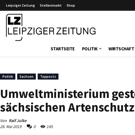
Leipziger Zeitung
Stellenmarkt
Shop
Leipziger Zeitung
STARTSEITE
POLITIK
WIRTSCHAFT
Politik
Sachsen
Topposts
Umweltministerium geste
sächsischen Artenschutzp
Von
Ralf Julke
28. Mai 2019
0
145