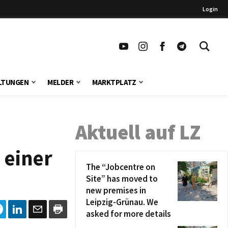
Login
LTUNGEN
MELDER
MARKTPLATZ
Aktuell auf LZ
 einer
The “Jobcentre on
Site” has moved to
new premises in
Leipzig-Grünau. We
asked for more details