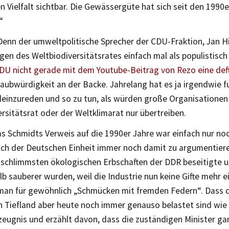
n Vielfalt sichtbar. Die Gewässergüte hat sich seit den 1990e
“
Denn der umweltpolitische Sprecher der CDU-Fraktion, Jan Hi
gen des Weltbiodiversitätsrates einfach mal als populistisc
CDU nicht gerade mit dem Youtube-Beitrag von Rezo eine def
laubwürdigkeit an der Backe. Jahrelang hat es ja irgendwie fu
leinzureden und so zu tun, als würden große Organisationen
rsitätsrat oder der Weltklimarat nur übertreiben.
 Schmidts Verweis auf die 1990er Jahre war einfach nur noch
ach der Deutschen Einheit immer noch damit zu argumentier
 schlimmsten ökologischen Erbschaften der DDR beseitigte u
b sauberer wurden, weil die Industrie nun keine Gifte mehr ei
man für gewöhnlich „Schmücken mit fremden Federn“. Dass d
 Tiefland aber heute noch immer genauso belastet sind wie i
eugnis und erzählt davon, dass die zuständigen Minister ga