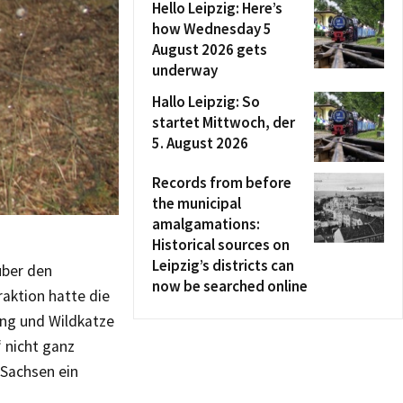
Hello Leipzig: Here’s
how Wednesday 5
August 2026 gets
underway
Hallo Leipzig: So
startet Mittwoch, der
5. August 2026
Records from before
the municipal
amalgamations:
Historical sources on
Leipzig’s districts can
über den
now be searched online
raktion hatte die
ing und Wildkatze
“ nicht ganz
 Sachsen ein