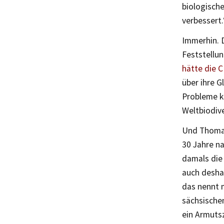
biologische
verbessert.
Immerhin. 
Feststellun
hätte die 
über ihre G
Probleme k
Weltbiodive
Und Thomas
30 Jahre n
damals die
auch deshal
das nennt 
sächsischen
ein Armutsz