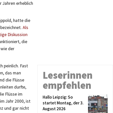
r Jahren erheblich
ppold, hatte die
h bezeichnet.
Als
tige Diskussion
nktioniert, die
 wie der
 peinlich. Fast
Leserinnen
en, das man
nd die Flüsse
empfehlen
nleiten durfte,
ie Flüsse im
Hallo Leipzig: So
m Jahr 2000, ist
startet Montag, der 3.
nz und gar nicht
August 2026