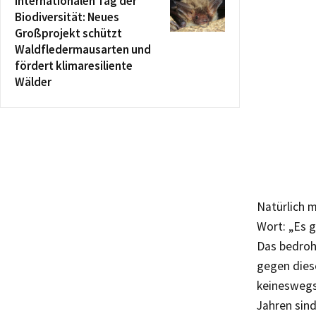
internationalen Tag der
Biodiversität: Neues
Großprojekt schützt
Waldfledermausarten und
fördert klimaresiliente
Wälder
Natürlich 
Wort: „Es g
Das bedroht
gegen dies
keineswegs 
Jahren sind