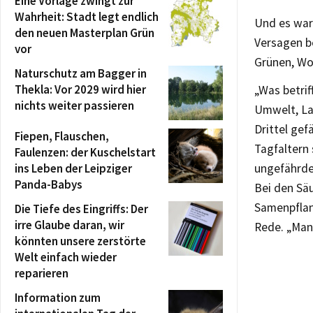
Eine Vorlage zwingt zur
Wahrheit: Stadt legt endlich
Und es war
den neuen Masterplan Grün
Versagen b
vor
Grünen, Wol
Naturschutz am Bagger in
Thekla: Vor 2029 wird hier
„Was betrif
nichts weiter passieren
Umwelt, La
Drittel gef
Fiepen, Flauschen,
Tagfaltern 
Faulenzen: der Kuschelstart
ins Leben der Leipziger
ungefährdet
Panda-Babys
Bei den Säu
Samenpflanz
Die Tiefe des Eingriffs: Der
irre Glaube daran, wir
Rede. „Man 
könnten unsere zerstörte
Welt einfach wieder
reparieren
Information zum