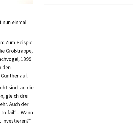
t nun einmal
n: Zum Beispiel
die Großtrappe,
achvogel, 1999
n den
 Günther auf.
oht sind: an die
, gleich drei
ehr. Auch der
 to fail‘ – Wann
t investieren?“