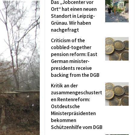
Das „Jobcenter vor
Ort“ hat einen neuen
Standort in Leipzig-
Grünau. Wir haben
nachgefragt
Criticism of the
cobbled-together
pension reform: East
German minister-
presidents receive
backing from the DGB
Kritik an der
zusammengeschustert
en Rentenreform:
Ostdeutsche
Ministerpräsidenten
bekommen
Schützenhilfe vom DGB