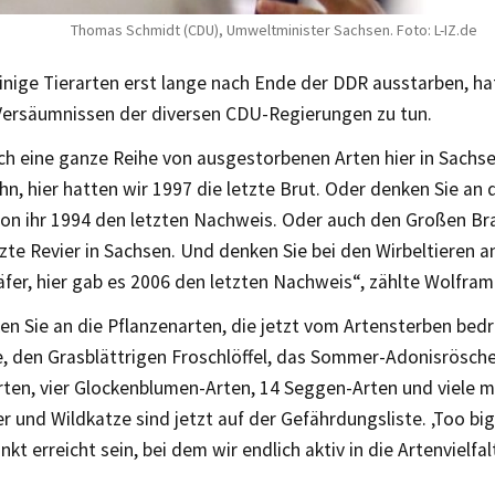
Thomas Schmidt (CDU), Umweltminister Sachsen. Foto: L-IZ.de
inige Tierarten erst lange nach Ende der DDR ausstarben, ha
 Versäumnissen der diversen CDU-Regierungen zu tun.
ch eine ganze Reihe von ausgestorbenen Arten hier in Sachse
n, hier hatten wir 1997 die letzte Brut. Oder denken Sie an 
von ihr 1994 den letzten Nachweis. Oder auch den Großen Br
zte Revier in Sachsen. Und denken Sie bei den Wirbeltieren a
fer, hier gab es 2006 den letzten Nachweis“, zählte Wolfram
n Sie an die Pflanzenarten, die jetzt vom Artensterben bedr
, den Grasblättrigen Froschlöffel, das Sommer-Adonisröschen
rten, vier Glockenblumen-Arten, 14 Seggen-Arten und viele m
 und Wildkatze sind jetzt auf der Gefährdungsliste. ‚Too big
nkt erreicht sein, bei dem wir endlich aktiv in die Artenvielfal