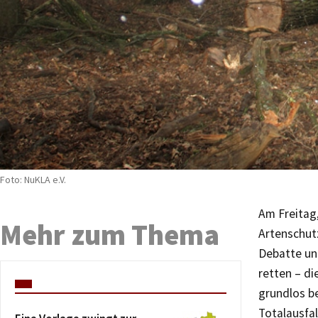
Foto: NuKLA e.V.
Am Freitag
Mehr zum Thema
Artenschutz
Debatte un
retten – di
grundlos be
Totalausfal