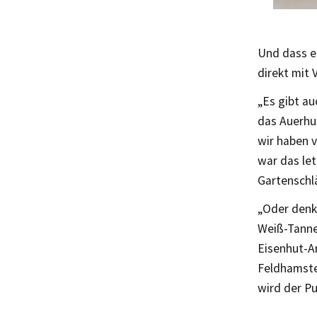
Und dass e
direkt mit
„Es gibt au
das Auerhuh
wir haben 
war das let
Gartenschlä
„Oder denke
Weiß-Tanne
Eisenhut-A
Feldhamster
wird der Pu