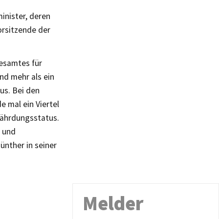
inister, deren
rsitzende der
desamtes für
nd mehr als ein
us. Bei den
e mal ein Viertel
fährdungsstatus.
- und
ünther in seiner
Melder