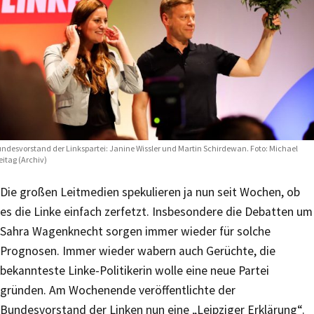
ndesvorstand der Linkspartei: Janine Wissler und Martin Schirdewan. Foto: Michael
eitag (Archiv)
Die großen Leitmedien spekulieren ja nun seit Wochen, ob
es die Linke einfach zerfetzt. Insbesondere die Debatten um
Sahra Wagenknecht sorgen immer wieder für solche
Prognosen. Immer wieder wabern auch Gerüchte, die
bekannteste Linke-Politikerin wolle eine neue Partei
gründen. Am Wochenende veröffentlichte der
Bundesvorstand der Linken nun eine „Leipziger Erklärung“.