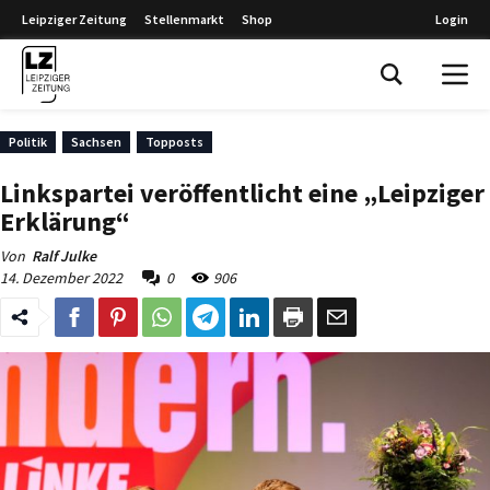
Leipziger Zeitung
Stellenmarkt
Shop
Login
Leipziger Zeitung
Politik
Sachsen
Topposts
Linkspartei veröffentlicht eine „Leipziger
Erklärung“
Von
Ralf Julke
14. Dezember 2022
0
906