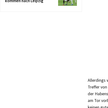
kommen nach Leipzig
Allerdings 
Treffer vo
der Habens
am Tor vor
keinen gute