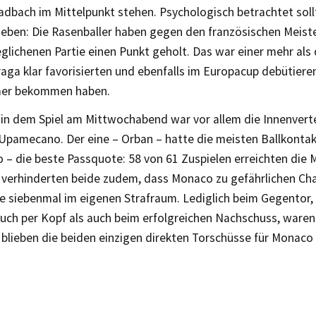
dbach im Mittelpunkt stehen. Psychologisch betrachtet soll
eben: Die Rasenballer haben gegen den französischen Meist
glichenen Partie einen Punkt geholt. Das war einer mehr als
aga klar favorisierten und ebenfalls im Europacup debütier
mer bekommen haben.
 in dem Spiel am Mittwochabend war vor allem die Innenver
Upamecano. Der eine – Orban – hatte die meisten Ballkontak
 die beste Passquote: 58 von 61 Zuspielen erreichten die Mi
erhinderten beide zudem, dass Monaco zu gefährlichen Cha
te siebenmal im eigenen Strafraum. Lediglich beim Gegentor,
uch per Kopf als auch beim erfolgreichen Nachschuss, waren 
s blieben die beiden einzigen direkten Torschüsse für Monac