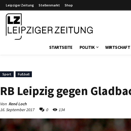
Leipziger Zeitung
Stellenmarkt
Shop
Leipziger Zeitung
STARTSEITE
POLITIK
WIRTSCHAFT
Sport
Fußball
RB Leipzig gegen Gladbac
Von
René Loch
16. September 2017
0
134