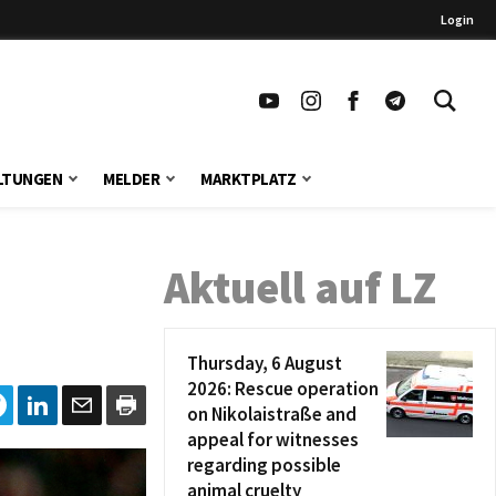
Login
LTUNGEN
MELDER
MARKTPLATZ
Aktuell auf LZ
Thursday, 6 August
2026: Rescue operation
on Nikolaistraße and
appeal for witnesses
regarding possible
animal cruelty