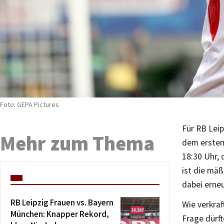
Foto: GEPA Pictures
Für RB Leip
Mehr zum Thema
dem ersten
18:30 Uhr,
ist die mä
dabei erneu
RB Leipzig Frauen vs. Bayern
Wie verkra
München: Knapper Rekord,
Frage dürf