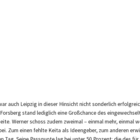
war auch Leipzig in dieser Hinsicht nicht sonderlich erfolgre
n Forsberg stand lediglich eine Großchance des eingewechsel
eite. Werner schoss zudem zweimal – einmal mehr, einmal w
bei. Zum einen fehlte Keita als Ideengeber, zum anderen erw
n Tag. Seine Passquote lag bei unter 50 Prozent; die des für