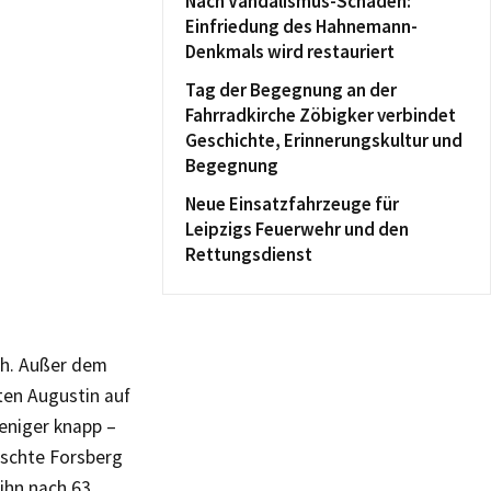
Nach Vandalismus-Schaden:
Einfriedung des Hahnemann-
Denkmals wird restauriert
Tag der Begegnung an der
Fahrradkirche Zöbigker verbindet
Geschichte, Erinnerungskultur und
Begegnung
Neue Einsatzfahrzeuge für
Leipzigs Feuerwehr und den
Rettungsdienst
ich. Außer dem
ten Augustin auf
eniger knapp –
ischte Forsberg
 ihn nach 63