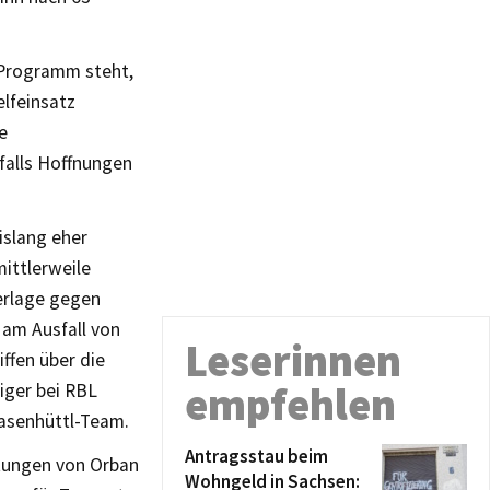
m Programm steht,
lfeinsatz
e
falls Hoffnungen
islang eher
ittlerweile
derlage gegen
 am Ausfall von
Leserinnen
iffen über die
empfehlen
diger bei RBL
Hasenhüttl-Team.
Antragsstau beim
stungen von Orban
Wohngeld in Sachsen: