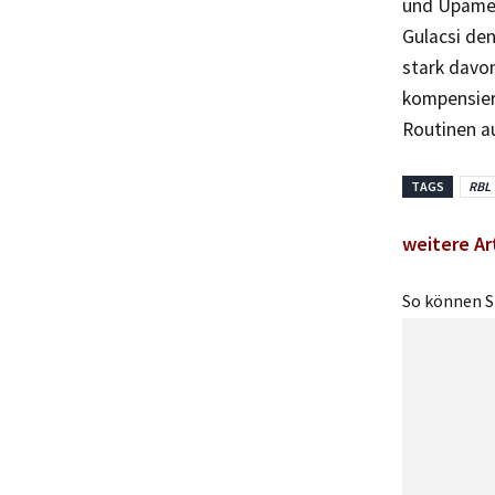
und Upamec
Gulacsi den
stark davon
kompensier
Routinen au
TAGS
RBL
weitere Ar
So können Si