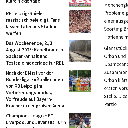
klare Niederlage
Mönchengla
Probleme g
RB Leipzig-Spieler
rassistisch beleidigt: Fans
einer ausge
lassen Täter aus Stadion
Sporting Br
werfen
Hoffenhei
Das Wochenende, 2./3.
Glanzstück
August 2025: Kabelbrand in
Sachsen-Anhalt und
Orban und 
Testspielniederlage für RBL
Upamecano –
Zusammen v
Nach der EM ist vor der
Bundesliga: Fußballerinnen
Orban klär
von RB Leipzig im
ersten Vers
Vorbereitungsmodus,
Stelle. Die
Vorfreude auf Bayern-
Partie.
Kracher in der großen Arena
Champions League: FC
Liverpool und Juventus Turin