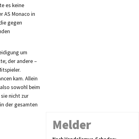
te es keine
er AS Monaco in
 die gegen
enden
teidigung um
te; der andere –
tspieler.
ncen kam. Allein
 also sowohl beim
sie nicht zur
o in der gesamten
Melder