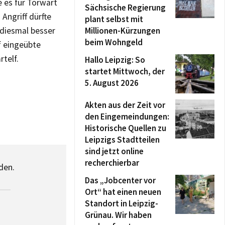
 es für Torwart
Sächsische Regierung
Angriff dürfte
plant selbst mit
 diesmal besser
Millionen-Kürzungen
beim Wohngeld
f eingeübte
telf.
Hallo Leipzig: So
startet Mittwoch, der
5. August 2026
Akten aus der Zeit vor
den Eingemeindungen:
Historische Quellen zu
Leipzigs Stadtteilen
sind jetzt online
recherchierbar
den.
Das „Jobcenter vor
Ort“ hat einen neuen
Standort in Leipzig-
Grünau. Wir haben