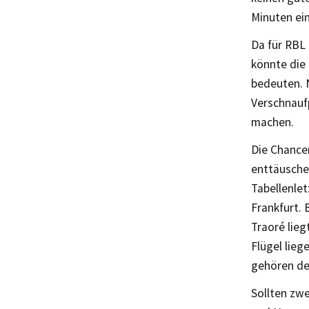
Minuten ei
Da für RBL 
könnte die
bedeuten. 
Verschnauf
machen.
Die Chance
enttäusche
Tabellenlet
Frankfurt. 
Traoré lieg
Flügel lieg
gehören de
Sollten zw