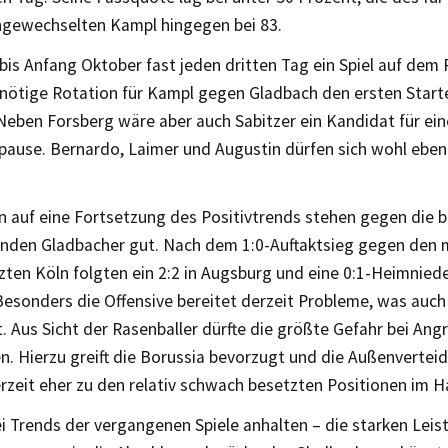
ngewechselten Kampl hingegen bei 83.
bis Anfang Oktober fast jeden dritten Tag ein Spiel auf de
 nötige Rotation für Kampl gegen Gladbach den ersten Starte
Neben Forsberg wäre aber auch Sabitzer ein Kandidat für ein
pause. Bernardo, Laimer und Augustin dürfen sich wohl eben
n auf eine Fortsetzung des Positivtrends stehen gegen die b
nden Gladbacher gut. Nach dem 1:0-Auftaktsieg gegen den m
zten Köln folgten ein 2:2 in Augsburg und eine 0:1-Heimnie
Besonders die Offensive bereitet derzeit Probleme, was auch
t. Aus Sicht der Rasenballer dürfte die größte Gefahr bei Angr
en. Hierzu greift die Borussia bevorzugt und die Außenvertei
rzeit eher zu den relativ schwach besetzten Positionen im 
ei Trends der vergangenen Spiele anhalten – die starken Lei