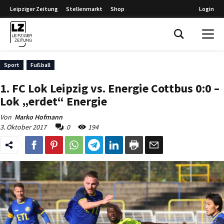
Leipziger Zeitung
Stellenmarkt
Shop
Login
Leipziger Zeitung
Sport
Fußball
1. FC Lok Leipzig vs. Energie Cottbus 0:0 –
Lok „erdet“ Energie
Von
Marko Hofmann
3. Oktober 2017
0
194