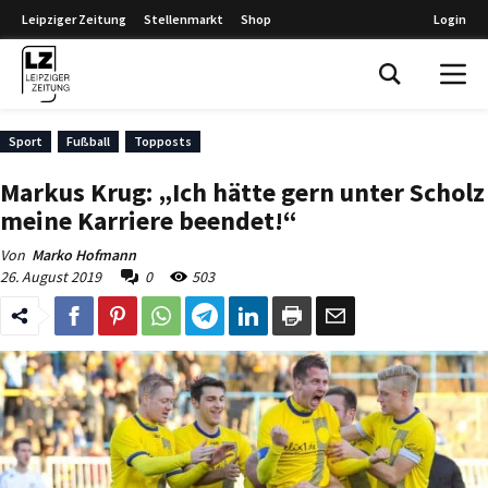
Leipziger Zeitung
Stellenmarkt
Shop
Login
Leipziger Zeitung
Sport
Fußball
Topposts
Markus Krug: „Ich hätte gern unter Scholz
meine Karriere beendet!“
Von
Marko Hofmann
26. August 2019
0
503