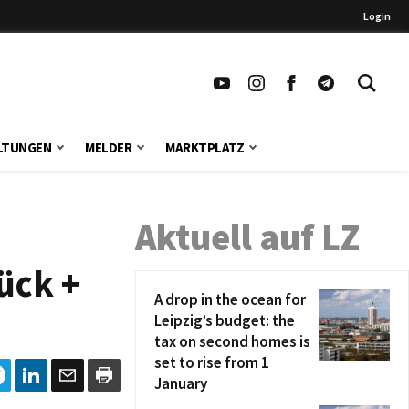
Login
LTUNGEN
MELDER
MARKTPLATZ
Aktuell auf LZ
ück +
A drop in the ocean for
Leipzig’s budget: the
tax on second homes is
set to rise from 1
January