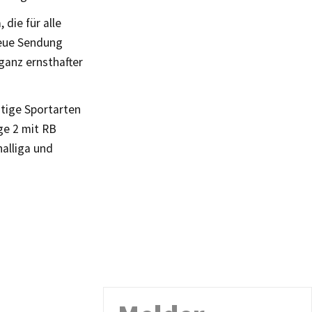
die für alle
 neue Sendung
ganz ernsthafter
itige Sportarten
ge 2 mit RB
alliga und