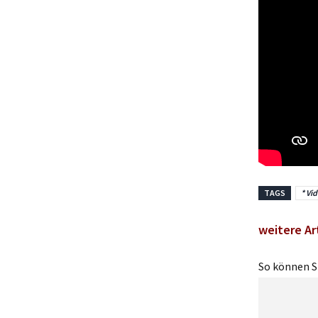
TAGS
* Vid
weitere Ar
So können Si