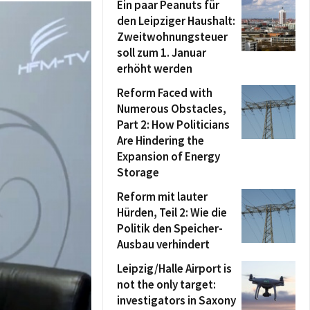
Ein paar Peanuts für
den Leipziger Haushalt:
Zweitwohnungsteuer
soll zum 1. Januar
erhöht werden
Reform Faced with
Numerous Obstacles,
Part 2: How Politicians
Are Hindering the
Expansion of Energy
Storage
Reform mit lauter
Hürden, Teil 2: Wie die
Politik den Speicher-
Ausbau verhindert
Leipzig/Halle Airport is
not the only target:
investigators in Saxony