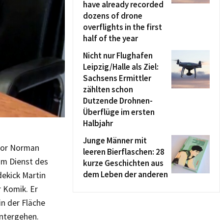
have already recorded
dozens of drone
overflights in the first
half of the year
Nicht nur Flughafen
Leipzig/Halle als Ziel:
Sachsens Ermittler
zählten schon
Dutzende Drohnen-
Überflüge im ersten
Halbjahr
Junge Männer mit
ator Norman
leeren Bierflaschen: 28
im Dienst des
kurze Geschichten aus
dem Leben der anderen
ekick Martin
r Komik. Er
in der Fläche
untergehen.