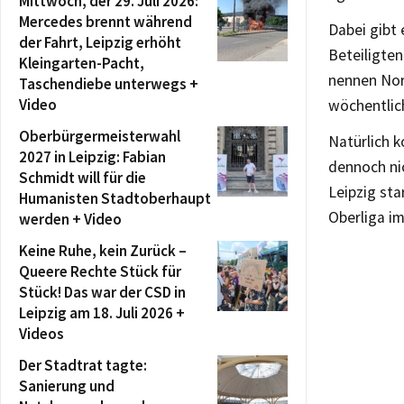
Mittwoch, der 29. Juli 2026:
Mercedes brennt während
Dabei gibt 
der Fahrt, Leipzig erhöht
Beteiligten
Kleingarten-Pacht,
nennen Nor
Taschendiebe unterwegs +
Video
wöchentlich
Oberbürgermeisterwahl
Natürlich 
2027 in Leipzig: Fabian
dennoch ni
Schmidt will für die
Leipzig st
Humanisten Stadtoberhaupt
Oberliga im
werden + Video
Keine Ruhe, kein Zurück –
Queere Rechte Stück für
Stück! Das war der CSD in
Leipzig am 18. Juli 2026 +
Videos
Der Stadtrat tagte:
Sanierung und