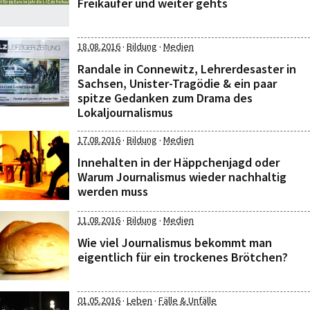
Freikäufer und weiter gehts
·
·
18.08.2016
Bildung
Medien
Randale in Connewitz, Lehrerdesaster in
Sachsen, Unister-Tragödie & ein paar
spitze Gedanken zum Drama des
Lokaljournalismus
·
·
17.08.2016
Bildung
Medien
Innehalten in der Häppchenjagd oder
Warum Journalismus wieder nachhaltig
werden muss
·
·
11.08.2016
Bildung
Medien
Wie viel Journalismus bekommt man
eigentlich für ein trockenes Brötchen?
·
·
01.05.2016
Leben
Fälle & Unfälle