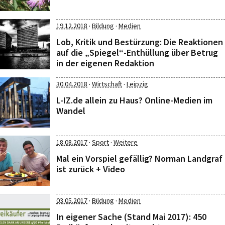
·
·
19.12.2018
Bildung
Medien
Lob, Kritik und Bestürzung: Die Reaktionen
auf die „Spiegel“-Enthüllung über Betrug
in der eigenen Redaktion
·
·
30.04.2018
Wirtschaft
Leipzig
L-IZ.de allein zu Haus? Online-Medien im
Wandel
·
·
18.08.2017
Sport
Weitere
Mal ein Vorspiel gefällig? Norman Landgraf
ist zurück + Video
·
·
03.05.2017
Bildung
Medien
In eigener Sache (Stand Mai 2017): 450