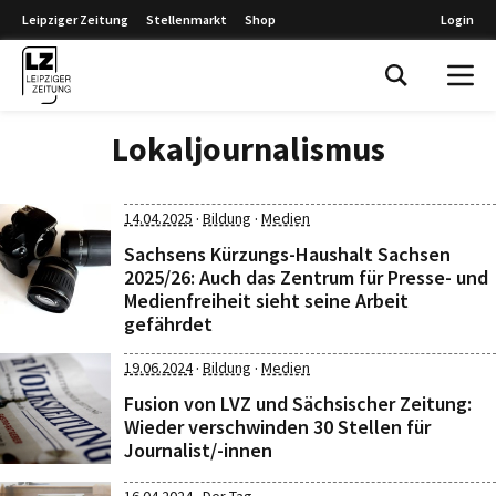
Leipziger Zeitung
Stellenmarkt
Shop
Login
Leipziger Zeitung
Lokaljournalismus
·
·
14.04.2025
Bildung
Medien
Sachsens Kürzungs-Haushalt Sachsen
2025/26: Auch das Zentrum für Presse- und
Medienfreiheit sieht seine Arbeit
gefährdet
·
·
19.06.2024
Bildung
Medien
Fusion von LVZ und Sächsischer Zeitung:
Wieder verschwinden 30 Stellen für
Journalist/-innen