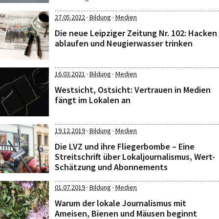
·
·
27.05.2022
Bildung
Medien
Die neue Leipziger Zeitung Nr. 102: Hacken
ablaufen und Neugierwasser trinken
·
·
16.03.2021
Bildung
Medien
Westsicht, Ostsicht: Vertrauen in Medien
fängt im Lokalen an
·
·
19.12.2019
Bildung
Medien
Die LVZ und ihre Fliegerbombe – Eine
Streitschrift über Lokaljournalismus, Wert-
Schätzung und Abonnements
·
·
01.07.2019
Bildung
Medien
Warum der lokale Journalismus mit
Ameisen, Bienen und Mäusen beginnt