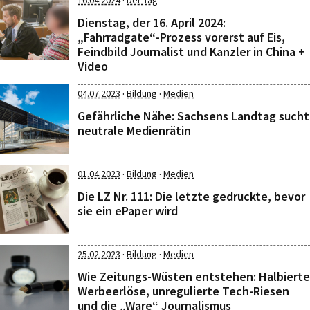
·
16.04.2024
Der Tag
Dienstag, der 16. April 2024:
„Fahrradgate“-Prozess vorerst auf Eis,
Feindbild Journalist und Kanzler in China +
Video
·
·
04.07.2023
Bildung
Medien
Gefährliche Nähe: Sachsens Landtag sucht
neutrale Medienrätin
·
·
01.04.2023
Bildung
Medien
Die LZ Nr. 111: Die letzte gedruckte, bevor
sie ein ePaper wird
·
·
25.02.2023
Bildung
Medien
Wie Zeitungs-Wüsten entstehen: Halbierte
Werbeerlöse, unregulierte Tech-Riesen
und die „Ware“ Journalismus