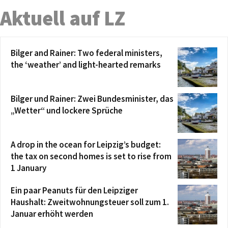
Aktuell auf LZ
Bilger and Rainer: Two federal ministers,
the ‘weather’ and light-hearted remarks
Bilger und Rainer: Zwei Bundesminister, das
„Wetter“ und lockere Sprüche
A drop in the ocean for Leipzig’s budget:
the tax on second homes is set to rise from
1 January
Ein paar Peanuts für den Leipziger
Haushalt: Zweitwohnungsteuer soll zum 1.
Januar erhöht werden