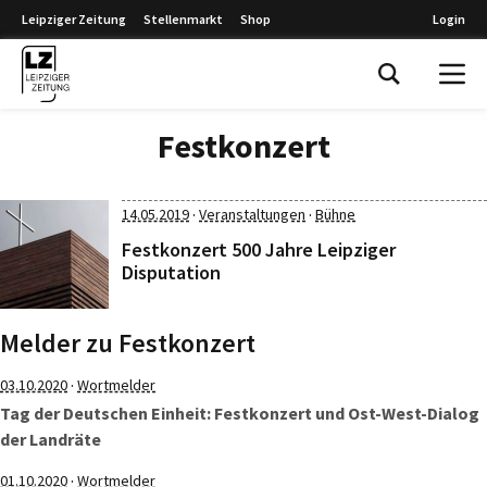
Leipziger Zeitung
Stellenmarkt
Shop
Login
Leipziger Zeitung
Festkonzert
·
·
14.05.2019
Veranstaltungen
Bühne
Festkonzert 500 Jahre Leipziger
Disputation
Melder zu Festkonzert
·
03.10.2020
Wortmelder
Tag der Deutschen Einheit: Festkonzert und Ost-West-Dialog
der Landräte
·
01.10.2020
Wortmelder