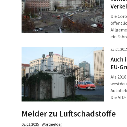
Verke
Die Coro
öffentl
Allgeme
ein Fahr
obwohl s
23.09.201
Lockdown
verhilft
Auch i
Forschu
EU-Gr
Als 2018
westdeu
Autolieb
Die AfD-
Aufstell
einen Ä
Melder zu Luftschadstoffe
02.01.2025
Wortmelder
·