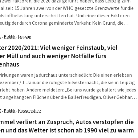
 zwei Faktoren, die 2020 dazu geführt haben, dass Leipzig zum
al seit 15 Jahren zwei von der WHO gesetzte Grenzwerte für die
dstoffbelastung unterschritten hat. Und einer dieser Faktoren
eutig der durch Corona geminderte Verkehr. Kein Grund, die
en zu vermindern, auch wenn der Trend für Leipzig spricht.
1
Politik
Leipzig
·
·
ter 2020/2021: Viel weniger Feinstaub, viel
r Müll und auch weniger Notfälle fürs
enhaus
irkungen waren ja durchaus unterschiedlich: Die einen erlebten
ezember / 1. Januar die ruhigste Silvesternacht, die sie in Leipzig
rlebt haben. Andere meldeten: „Bei uns wurde geballert wie jedes
it angehängten Flüchen über die Ballerfreudigen. Oliver Gebhardt
un wissen, was wirklich Fakt war und hat die Verwaltung gefragt.
0
Politik
Kassensturz
·
·
mmel verliert an Zuspruch, Autos verstopfen die
n und das Wetter ist schon ab 1990 viel zu warm