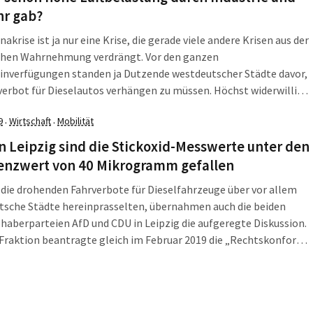
hr gab?
nakrise ist ja nur eine Krise, die gerade viele andere Krisen aus der
ichen Wahrnehmung verdrängt. Vor den ganzen
inverfügungen standen ja Dutzende westdeutscher Städte davor,
verbot für Dieselautos verhängen zu müssen. Höchst widerwillig,
ie allesamt die von der EU gesetzten Grenzwerte rissen. Mit dem
9
Wirtschaft
Mobilität
·
·
 sind die Schadstoffwerte aber deutlich gesunken. Und das
 einem Hallenser Forscher zu einem unerwarteten
n Leipzig sind die Stickoxid-Messwerte unter den
ngsergebnis.
enzwert von 40 Mikrogramm gefallen
 die drohenden Fahrverbote für Dieselfahrzeuge über vor allem
tsche Städte hereinprasselten, übernahmen auch die beiden
haberparteien AfD und CDU in Leipzig die aufgeregte Diskussion.
Fraktion beantragte gleich im Februar 2019 die „Rechtskonforme
ung von Luftmessstationen“. Schützenhilfe gab es im März durch
nderungsantrag der CDU-Fraktion.