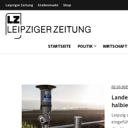
Leipziger Zeitung
Stellenmarkt
Shop
Leipziger Zeitung
STARTSEITE
POLITIK
WIRTSCHAFT
02.10.202
Lande
halbie
Leipzig 
eingefüh