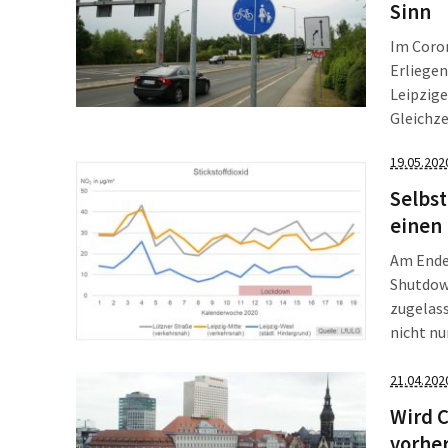
Sinn
Im Coro
Erliegen
Leipzige
Gleichze
Verbesse
19.05.202
Gegentei
selbst a
Selbst
jetzt fes
einen 
Am Ende 
Shutdown
zugelass
nicht nu
die geme
sind. Si
21.04.202
schuld?
Wird C
vorher