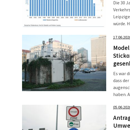
Die 30 J
Verkehrs
Leipzige
würde. 
„Freie F
berausch
17.06.202
Model
Sticko
gesen
Es war d
dass der
augensch
haben. A
Shutdown
05.06.202
selbst m
der geri
Antrag
Umwel