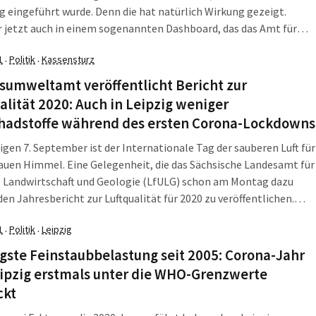
ig eingeführt wurde. Denn die hat natürlich Wirkung gezeigt.
 jetzt auch in einem sogenannten Dashboard, das das Amt für
chutz und das Amt für Geoinformation auf der Website der Stadt
1
Politik
Kassensturz
·
·
haltet haben. Erstmals findet man hier die aktuellen Messwerte
qualität in Leipzig interaktiv direkt von den Messstellen.
sumweltamt veröffentlicht Bericht zur
alität 2020: Auch in Leipzig weniger
chadstoffe während des ersten Corona-Lockdowns
gen 7. September ist der Internationale Tag der sauberen Luft für
auen Himmel. Eine Gelegenheit, die das Sächsische Landesamt für
 Landwirtschaft und Geologie (LfULG) schon am Montag dazu
den Jahresbericht zur Luftqualität für 2020 zu veröffentlichen.
 zeigt der recht deutlich, wie Corona das Verkehrsgeschehen
1
Politik
Leipzig
·
·
sste und damit die Luftqualität verbesserte.
gste Feinstaubbelastung seit 2005: Corona-Jahr
eipzig erstmals unter die WHO-Grenzwerte
ckt