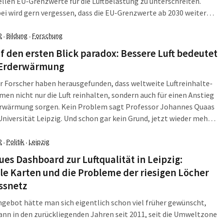
ellen EU-Grenzwerte für die Luftbelastung zu unterschreiten.
ei wird gern vergessen, dass die EU-Grenzwerte ab 2030 weiter
t werden. Und da kann es passieren, dass Leipzig dann wieder
iche Luftreinhaltepläne mit strengen Auflagen erlassen […]
2
Bildung
Forschung
·
·
f den ersten Blick paradox: Bessere Luft bedeutet
Erderwärmung
r Forscher haben herausgefunden, dass weltweite Luftreinhalte-
n nicht nur die Luft reinhalten, sondern auch für einen Anstieg
erwärmung sorgen. Kein Problem sagt Professor Johannes Quaas
Universität Leipzig. Und schon gar kein Grund, jetzt wieder mehr
roduzieren. Der Meteorologe erklärt, was das Ergebnis bedeutet
er sich in der Energiepolitik […]
2
Politik
Leipzig
·
·
ues Dashboard zur Luftqualität in Leipzig:
le Karten und die Probleme der riesigen Löcher
ssnetz
ngebot hätte man sich eigentlich schon viel früher gewünscht,
nn in den zurückliegenden Jahren seit 2011, seit die Umweltzone