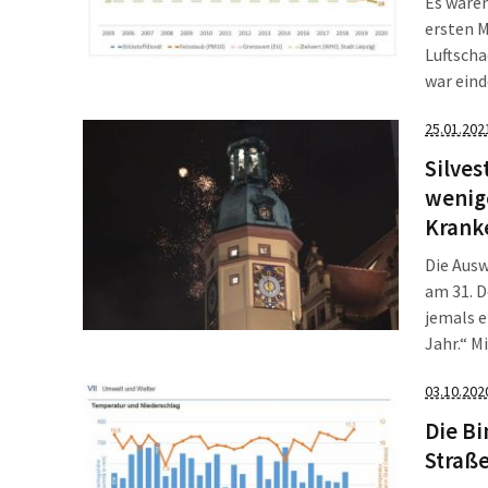
Es waren
ersten M
Luftscha
war eind
Bemühung
25.01.202
Silves
wenige
Krank
Die Ausw
am 31. D
jemals e
Jahr.“ M
wollte n
03.10.202
Die Bi
Straße