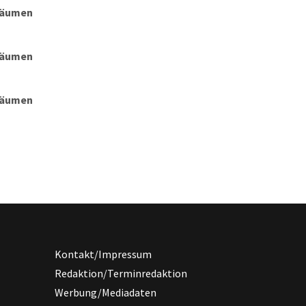
nräumen
nräumen
nräumen
Kontakt/Impressum
Redaktion/Terminredaktion
Werbung/Mediadaten