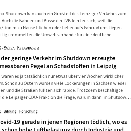
na-Shutdown kam auch ein Großteil des Leipziger Verkehrs zum
. Auch die Bahnen und Busse der LVB leerten sich, weil die
r/-innen zu Hause blieben oder lieber aufs Fahrrad umstiegen.
itig trommelten die Umweltverbände für eine deutliche
rung der Radwegesituation, während die AfD geradezu das
0
Politik
Kassensturz
·
·
l beantragte: die Aufhebung der Umweltzone. Ein Antrag, der
us epidemologischer Sicht Quatsch ist, wie das Umweltdezernat
 der geringe Verkehr im Shutdown erzeugte
tstellt.
messbaren Pegel an Schadstoffen in Leipzig
waren es ja tatsächlich nur etwas über vier Wochen wirklicher
. Schon zu Ostern wurden viele Lockerungen in Sachsen wieder
en und die Straßen füllten sich rapide. Trotzdem beschäftigte
r die Leipziger CDU-Fraktion die Frage, warum dann im Shutdown
ssenen Luftschadstoffwerte in Leipzig nicht drastisch gesunken
nd also gar nicht die Verbrenner an den Schadstoffen in der Stadt
0
Bildung
Forschung
·
·
ovid-19 gerade in jenen Regionen tödlich, wo es
 schon hohe Luftbelastung durch Industrie und