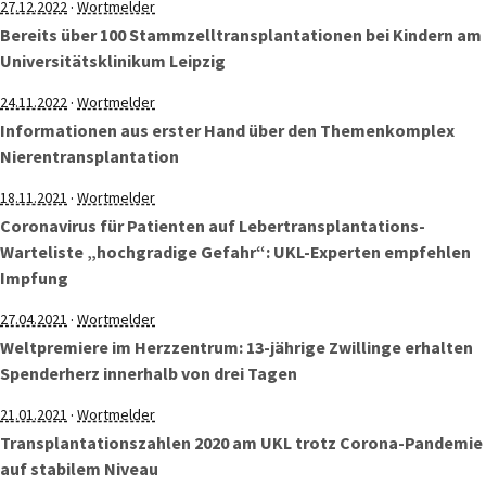
·
27.12.2022
Wortmelder
Bereits über 100 Stammzelltransplantationen bei Kindern am
Universitätsklinikum Leipzig
·
24.11.2022
Wortmelder
Informationen aus erster Hand über den Themenkomplex
Nierentransplantation
·
18.11.2021
Wortmelder
Coronavirus für Patienten auf Lebertransplantations-
Warteliste „hochgradige Gefahr“: UKL-Experten empfehlen
Impfung
·
27.04.2021
Wortmelder
Weltpremiere im Herzzentrum: 13-jährige Zwillinge erhalten
Spenderherz innerhalb von drei Tagen
·
21.01.2021
Wortmelder
Transplantationszahlen 2020 am UKL trotz Corona-Pandemie
auf stabilem Niveau