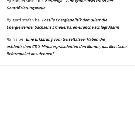
KarlderKleine
bei
Karlhelga – eine grüne Insel trotzt der
Gentrifizierungswelle
gerd stefan
bei
Fossile Energiepolitik demoliert die
Energiewende: Sachsens Erneuerbaren-Branche schlägt Alarm
fra
bei
Eine Erklärung vom Geiseltalsee: Haben die
ostdeutschen CDU-Ministerpräsidenten den Mumm, das Merz’sche
Reformpaket abzulehnen?