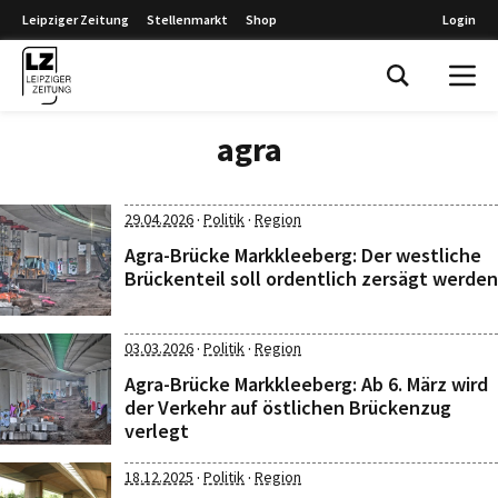
Leipziger Zeitung
Stellenmarkt
Shop
Login
Leipziger Zeitung
agra
·
·
29.04.2026
Politik
Region
Agra-Brücke Markkleeberg: Der westliche
Brückenteil soll ordentlich zersägt werden
·
·
03.03.2026
Politik
Region
Agra-Brücke Markkleeberg: Ab 6. März wird
der Verkehr auf östlichen Brückenzug
verlegt
·
·
18.12.2025
Politik
Region