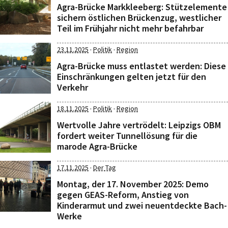
Agra-Brücke Markkleeberg: Stützelemente
sichern östlichen Brückenzug, westlicher
Teil im Frühjahr nicht mehr befahrbar
·
·
23.11.2025
Politik
Region
Agra-Brücke muss entlastet werden: Diese
Einschränkungen gelten jetzt für den
Verkehr
·
·
18.11.2025
Politik
Region
Wertvolle Jahre vertrödelt: Leipzigs OBM
fordert weiter Tunnellösung für die
marode Agra-Brücke
·
17.11.2025
Der Tag
Montag, der 17. November 2025: Demo
gegen GEAS-Reform, Anstieg von
Kinderarmut und zwei neuentdeckte Bach-
Werke