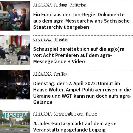
·
·
21.08.2025
Bildung
Zeitreise
Ein Fund aus der Ton-Regie: Dokumente
aus dem agra-Messearchiv ans Sächsische
Staatsarchiv übergeben
·
07.03.2025
Theater
Schauspiel bereitet sich auf die ag(o)ra
vor: Acht Premieren auf dem agra-
Messegelände + Video
·
12.04.2022
Der Tag
Dienstag, der 12. April 2022: Unmut im
Hause Wöller, Ampel-Politiker reisen in die
Ukraine und WGT kann nun doch aufs agra-
Gelände
·
·
02.11.2018
Veranstaltungen
Bühne
4. Jules-Fantasymarkt auf dem agra-
Veranstaltungsgelände Leipzig