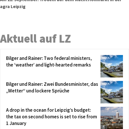
agra Leipzig
Aktuell auf LZ
Bilger and Rainer: Two federal ministers,
the ‘weather’ and light-hearted remarks
Bilger und Rainer: Zwei Bundesminister, das
„Wetter“ und lockere Sprüche
A drop in the ocean for Leipzig’s budget:
the tax on second homes is set to rise from
1 January