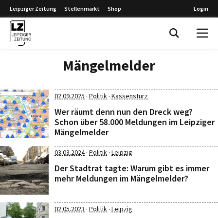
Leipziger Zeitung
Stellenmarkt
Shop
Login
Leipziger Zeitung
Mängelmelder
·
·
02.09.2025
Politik
Kassensturz
Wer räumt denn nun den Dreck weg?
Schon über 58.000 Meldungen im Leipziger
Mängelmelder
·
·
03.03.2024
Politik
Leipzig
Der Stadtrat tagte: Warum gibt es immer
mehr Meldungen im Mängelmelder?
·
·
02.05.2023
Politik
Leipzig