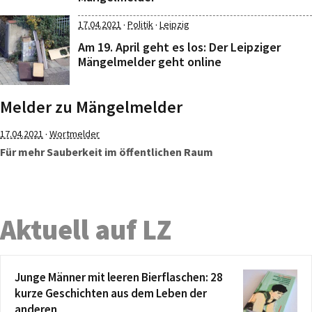
·
·
17.04.2021
Politik
Leipzig
Am 19. April geht es los: Der Leipziger
Mängelmelder geht online
Melder zu Mängelmelder
·
17.04.2021
Wortmelder
Für mehr Sauberkeit im öffentlichen Raum
Aktuell auf LZ
Junge Männer mit leeren Bierflaschen: 28
kurze Geschichten aus dem Leben der
anderen