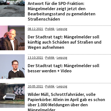
Antwort für die SPD-Fraktion:
Mängelmelder zeigt jetzt den
Bearbeitungsstand zu gemeldeten
Straßenschäden
·
·
08.12.2021
Politik
Leipzig
Der Stadtrat tagt: Mängelmelder soll
künftig auch Schäden auf Straßen und
Wegen aufnehmen
·
·
13.10.2021
Politik
Leipzig
Der Stadtrat tagt: Mängelmelder soll
besser werden + Video
·
·
20.05.2021
Politik
Leipzig
Wilder Müll, Schrottfahrräder, volle
Papierkörbe: Allein im April gab es schon
über 1.000 Meldungen über den
Mängelmelder