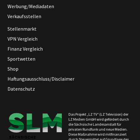
Werbung/Mediadaten
Verkaufsstellen
Stellenmarkt
VPN Vergleich
Finanz Vergleich
Sportwetten
Shop
Haftungsausschluss/Disclaimer
Datenschutz
Das Projekt „LZ TV“ (LZ Television) der
LZ Medien GmbH wird gefördert durch
die Sächsische Landesanstalt für
privaten Rundfunk und neue Medien.
Diese Maßnahme wird mitfinanziert
durch Steuermittel auf Grundlage des