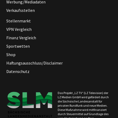
Werbung/Mediadaten
Verkaufsstellen
Stellenmarkt
VPN Vergleich
Finanz Vergleich
Sportwetten
Shop
Haftungsausschluss/Disclaimer
Datenschutz
Das Projekt „LZ TV“ (LZ Television) der
LZ Medien GmbH wird gefördert durch
die Sächsische Landesanstalt für
privaten Rundfunk und neue Medien.
Diese Maßnahme wird mitfinanziert
durch Steuermittel auf Grundlage des