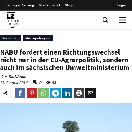
Leipziger Zeitung
Stellenmarkt
Shop
Login
Leipziger Zeitung
Wirtschaft
Metropolregion
NABU fordert einen Richtungswechsel
nicht nur in der EU-Agrarpolitik, sondern
auch im sächsischen Umweltministerium
Von
Ralf Julke
19. August 2016
0
98