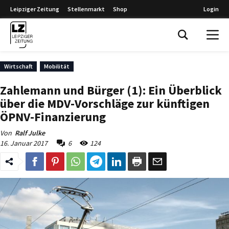
Leipziger Zeitung
Stellenmarkt
Shop
Login
Leipziger Zeitung
Wirtschaft
Mobilität
Zahlemann und Bürger (1): Ein Überblick
über die MDV-Vorschläge zur künftigen
ÖPNV-Finanzierung
Von
Ralf Julke
16. Januar 2017
6
124