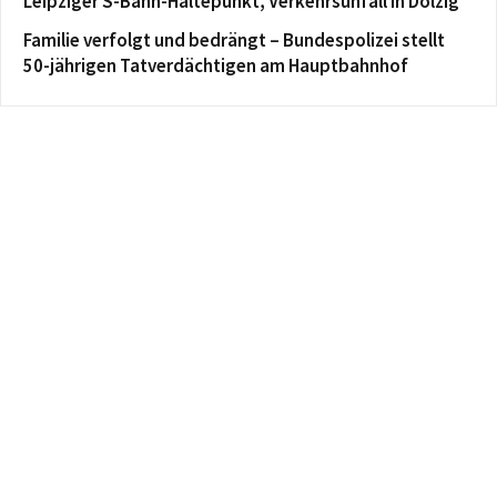
Leipziger S-Bahn-Haltepunkt, Verkehrsunfall in Dölzig
Familie verfolgt und bedrängt – Bundespolizei stellt
50-jährigen Tatverdächtigen am Hauptbahnhof