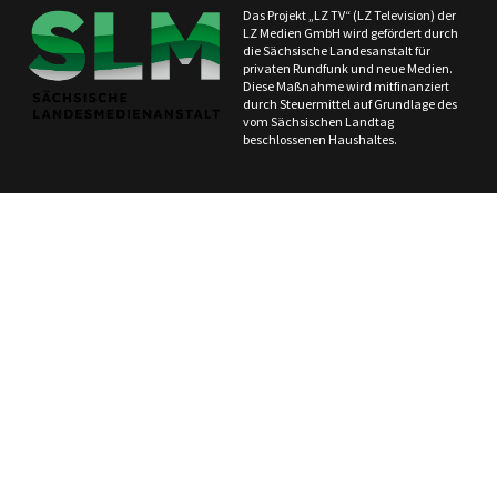
Das Projekt „LZ TV“ (LZ Television) der
LZ Medien GmbH wird gefördert durch
die Sächsische Landesanstalt für
privaten Rundfunk und neue Medien.
Diese Maßnahme wird mitfinanziert
durch Steuermittel auf Grundlage des
vom Sächsischen Landtag
beschlossenen Haushaltes.