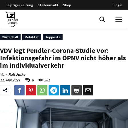
Leipziger Zeitung
Stellenmarkt
Shop
Login
Leipziger Zeitung
Wirtschaft
Mobilität
Topposts
VDV legt Pendler-Corona-Studie vor:
Infektionsgefahr im ÖPNV nicht höher als
im Individualverkehr
Von
Ralf Julke
11. Mai 2021
0
381