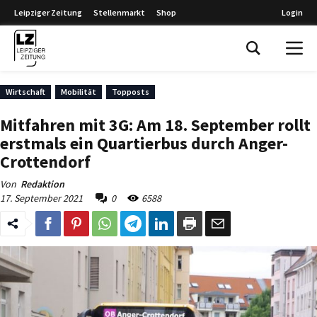
Leipziger Zeitung
Stellenmarkt
Shop
Login
Leipziger Zeitung
Wirtschaft
Mobilität
Topposts
Mitfahren mit 3G: Am 18. September rollt
erstmals ein Quartierbus durch Anger-
Crottendorf
Von
Redaktion
17. September 2021
0
6588