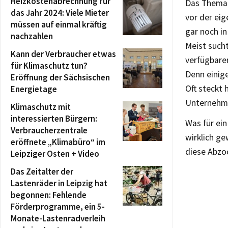
Heizkostenabrechnung für
Das Thema 
das Jahr 2024: Viele Mieter
vor der eig
müssen auf einmal kräftig
gar noch in
nachzahlen
Meist such
Kann der Verbraucher etwas
verfügbaren
für Klimaschutz tun?
Denn einig
Eröffnung der Sächsischen
Oft steckt 
Energietage
Unternehm
Klimaschutz mit
interessierten Bürgern:
Was für ein
Verbraucherzentrale
wirklich g
eröffnete „Klimabüro“ im
diese Abzoc
Leipziger Osten + Video
Das Zeitalter der
Lastenräder in Leipzig hat
begonnen: Fehlende
Förderprogramme, ein 5-
Monate-Lastenradverleih