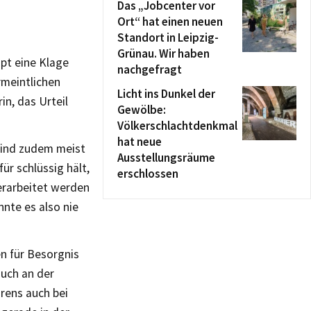
Das „Jobcenter vor
Ort“ hat einen neuen
Standort in Leipzig-
Grünau. Wir haben
pt eine Klage
nachgefragt
rmeintlichen
Licht ins Dunkel der
n, das Urteil
Gewölbe:
Völkerschlachtdenkmal
hat neue
sind zudem meist
Ausstellungsräume
ür schlüssig hält,
erschlossen
erarbeitet werden
nnte es also nie
n für Besorgnis
auch an der
rens auch bei