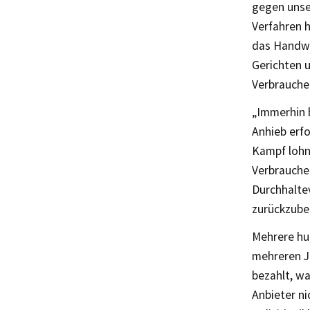
gegen unse
Verfahren 
das Handwe
Gerichten 
Verbrauche
„Immerhin b
Anhieb erfo
Kampf lohne
Verbraucher
Durchhalte
zurückzub
Mehrere hu
mehreren J
bezahlt, wa
Anbieter ni