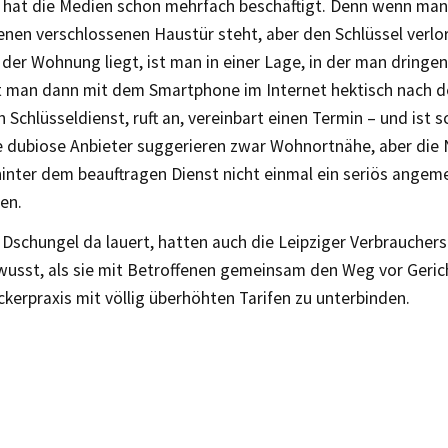
hat die Medien schon mehrfach beschäftigt. Denn wenn m
enen verschlossenen Haustür steht, aber den Schlüssel verlo
 der Wohnung liegt, ist man in einer Lage, in der man dringen
t man dann mit dem Smartphone im Internet hektisch nach 
 Schlüsseldienst, ruft an, vereinbart einen Termin – und ist s
e dubiose Anbieter suggerieren zwar Wohnortnähe, aber die N
hinter dem beauftragen Dienst nicht einmal ein seriös angem
en.
 Dschungel da lauert, hatten auch die Leipziger Verbrauchers
ewusst, als sie mit Betroffenen gemeinsam den Weg vor Geric
kerpraxis mit völlig überhöhten Tarifen zu unterbinden.