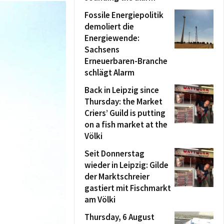
Fossile Energiepolitik
demoliert die
Energiewende:
Sachsens
Erneuerbaren-Branche
schlägt Alarm
Back in Leipzig since
Thursday: the Market
Criers’ Guild is putting
on a fish market at the
Völki
Seit Donnerstag
wieder in Leipzig: Gilde
der Marktschreier
gastiert mit Fischmarkt
am Völki
Thursday, 6 August