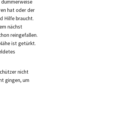
an dummerweise
ren hat oder der
d Hilfe braucht.
dem nächst
chon reingefallen.
ähe ist getürkt.
eldetes
chützer nicht
ht gingen, um