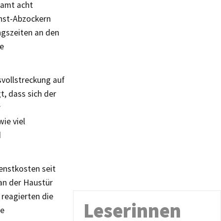
samt acht
enst-Abzockern
ngszeiten an den
ie
svollstreckung auf
t, dass sich der
r
ie viel
d
enstkosten seit
an der Haustür
 reagierten die
Leserinnen
re