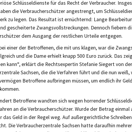
riöse Schlüsseldienste für das Recht der Verbraucher. Insge
haben die Verbraucherschützer angestrengt, um Schlüsseldi
rk zu legen. Das Resultat ist ernüchternd: Lange Bearbeitu
und gescheiterte Zwangsvollstreckungen. Dennoch fiebern d
rschützer dem Ausgang der restlichen Urteile entgegen.
ei einer der Betroffenen, die mit uns klagen, war die Zwang
lgreich und die Dame erhielt knapp 500 Euro zurück. Das zeig
n kann“, erklärt die Rechtsexpertin Stefanie Siegert von de
zentrale Sachsen, die die Verfahren führt und die nun weiß, w
vermögen Betroffene aufbringen müssen, um endlich ihr Gel
ekommen.
ndert Betroffene wandten sich wegen horrender Schlüsseldi
ahren an die Verbraucherschützer. Wurde der Betrag einmal 
r das Geld in der Regel weg. Auf außergerichtliche Schreiben
cht. Die Verbraucherzentrale Sachsen hatte daraufhin mehre