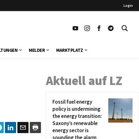
Login
LTUNGEN
MELDER
MARKTPLATZ
Aktuell auf LZ
Fossil fuel energy
policy is undermining
the energy transition:
Saxony’s renewable
energy sector is
sounding the alarm