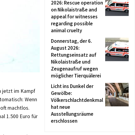
2026: Rescue operation
on Nikolaistraße and
appeal for witnesses
regarding possible
animal cruelty
Donnerstag, der 6.
August 2026:
Rettungseinsatz auf
Nikolaistraße und
Zeugenaufruf wegen
möglicher Tierquälerei
Licht ins Dunkel der
n jetzt im Kampf
Gewölbe:
mptomatisch: Wenn
Völkerschlachtdenkmal
hat neue
 oft machtlos.
Ausstellungsräume
al 1.500 Euro für
erschlossen