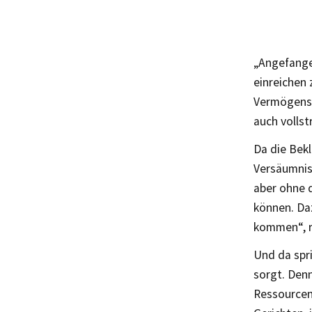
„Angefange
einreichen 
Vermögenslo
auch vollst
Da die Bek
Versäumnisu
aber ohne 
können. Daz
kommen“, r
Und da spri
sorgt. Denn
Ressourcen