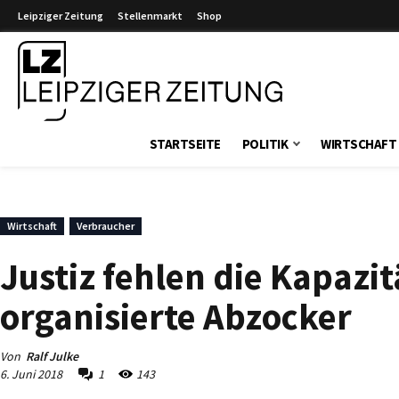
Leipziger Zeitung
Stellenmarkt
Shop
Leipziger Zeitung
STARTSEITE
POLITIK
WIRTSCHAFT
Wirtschaft
Verbraucher
Justiz fehlen die Kapaz
organisierte Abzocker
Von
Ralf Julke
6. Juni 2018
1
143