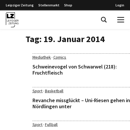
Leipziger Zeitung
Stellenmarkt
Shop
Login
Leipziger Zeitung
Tag:
19. Januar 2014
·
Mediathek
Comics
Schweinevogel von Schwarwel (218):
Fruchtfleisch
·
Sport
Basketball
Revanche missglückt – Uni-Riesen gehen in
Nördlingen unter
·
Sport
Fußball