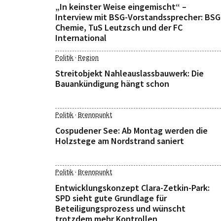
„In keinster Weise eingemischt“ –
Interview mit BSG-Vorstandssprecher: BSG
Chemie, TuS Leutzsch und der FC
International
·
Politik
Region
Streitobjekt Nahleauslassbauwerk: Die
Bauankündigung hängt schon
·
Politik
Brennpunkt
Cospudener See: Ab Montag werden die
Holzstege am Nordstrand saniert
·
Politik
Brennpunkt
Entwicklungskonzept Clara-Zetkin-Park:
SPD sieht gute Grundlage für
Beteiligungsprozess und wünscht
trotzdem mehr Kontrollen