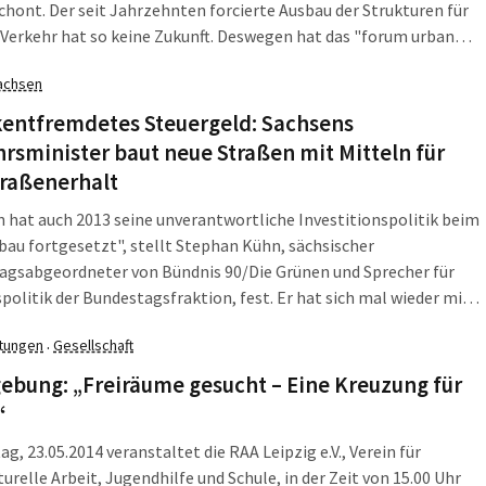
chont. Der seit Jahrzehnten forcierte Ausbau der Strukturen für
Verkehr hat so keine Zukunft. Deswegen hat das "forum urban
ie Leipziger Parteien gefragt, wie sie es halten mit der
achsen
politik nach der Stadtratswahl am 25. Mai.
entfremdetes Steuergeld: Sachsens
rsminister baut neue Straßen mit Mitteln für
traßenerhalt
 hat auch 2013 seine unverantwortliche Investitionspolitik beim
au fortgesetzt", stellt Stephan Kühn, sächsischer
agsabgeordneter von Bündnis 90/Die Grünen und Sprecher für
politik der Bundestagsfraktion, fest. Er hat sich mal wieder mit
eschäftigt, die den Straßenbau in Sachsen betreffen. Und Sachsen
ltungen
Gesellschaft
·
ter - wie kein anderes Bundesland - mehr neue Straßen. Auch mit
tfremdeten Geldern.
ebung: „Freiräume gesucht – Eine Kreuzung für
“
ag, 23.05.2014 veranstaltet die RAA Leipzig e.V., Verein für
turelle Arbeit, Jugendhilfe und Schule, in der Zeit von 15.00 Uhr