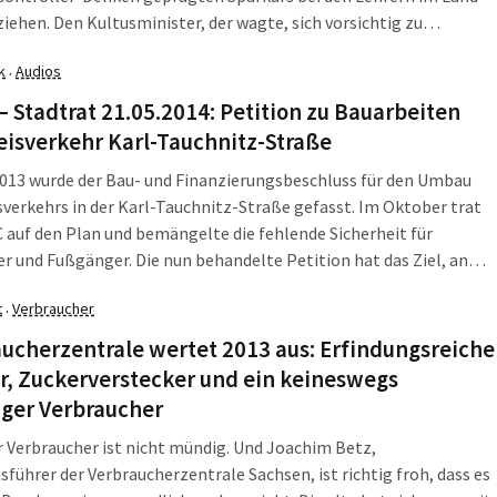
iehen. Den Kultusminister, der wagte, sich vorsichtig zu
, opferte sie gleich mit. Wozu braucht's Lehrer im Land? Doch
k
Audios
·
plänchen halfen nichts. Im Wahlkampfjahr 2014 muss Sachsen die
 Lehrereinstellungen erhöhen. Und die Regierung verkauft es
– Stadtrat 21.05.2014: Petition zu Bauarbeiten
al als tolle Tat.
eisverkehr Karl-Tauchnitz-Straße
013 wurde der Bau- und Finanzierungsbeschluss für den Umbau
sverkehrs in der Karl-Tauchnitz-Straße gefasst. Im Oktober trat
 auf den Plan und bemängelte die fehlende Sicherheit für
r und Fußgänger. Die nun behandelte Petition hat das Ziel, an
n- und Ausfahrten des Kreisverkehrs Überwege einzurichten, um
t
Verbraucher
·
hrloses Überqueren zu ermöglichen. Ingo Sasama (B '90/Die
erläutert, warum der Petition nicht entsprochen werden kann.
ucherzentrale wertet 2013 aus: Erfindungsreiche
r, Zuckerverstecker und ein keineswegs
ger Verbraucher
r Verbraucher ist nicht mündig. Und Joachim Betz,
sführer der Verbraucherzentrale Sachsen, ist richtig froh, dass es