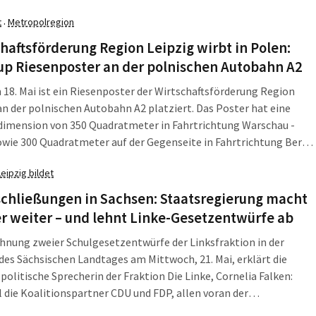
 Lebensbedingungen vorfinden und das ist gelungen", sagte
t
Metropolregion
·
Michael Czupalla zu Beginn der Zeremonie.
haftsförderung Region Leipzig wirbt in Polen:
up Riesenposter an der polnischen Autobahn A2
 18. Mai ist ein Riesenposter der Wirtschaftsförderung Region
an der polnischen Autobahn A2 platziert. Das Poster hat eine
dimension von 350 Quadratmeter in Fahrtrichtung Warschau -
owie 300 Quadratmeter auf der Gegenseite in Fahrtrichtung Berlin
au, also gesamt 750 Quadratmeter. Inhalt und Aufgabe des
Leipzig bildet
ist die Ansprache von Fachkräften für die Region Leipzig gemäß
ellschaftszweck der WRL.
schließungen in Sachsen: Staatsregierung macht
r weiter – und lehnt Linke-Gesetzentwürfe ab
hnung zweier Schulgesetzentwürfe der Linksfraktion in der
des Sächsischen Landtages am Mittwoch, 21. Mai, erklärt die
politische Sprecherin der Fraktion Die Linke, Cornelia Falken:
die Koalitionspartner CDU und FDP, allen voran der
präsident, im Wahlkampf keine Gelegenheit auslassen, öffentlich