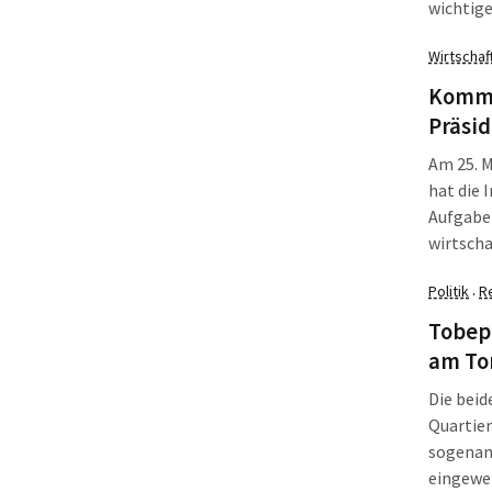
wichtige
mittelde
Wirtschaf
sächsisc
des Luth
Kommu
Jahre Re
Präsi
Am 25. 
hat die 
Aufgabe 
wirtscha
erarbeitet. Dar
Politik
R
·
Wirtsch
Standor
Tobepl
am To
Die beid
Quartier
sogenan
eingewei