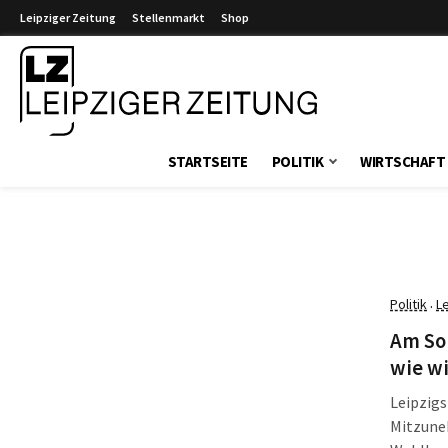
Leipziger Zeitung
Stellenmarkt
Shop
Leipziger Zeitung
STARTSEITE
POLITIK
WIRTSCHAFT
Politik
L
·
Am Son
wie w
Leipzigs
Mitzuneh