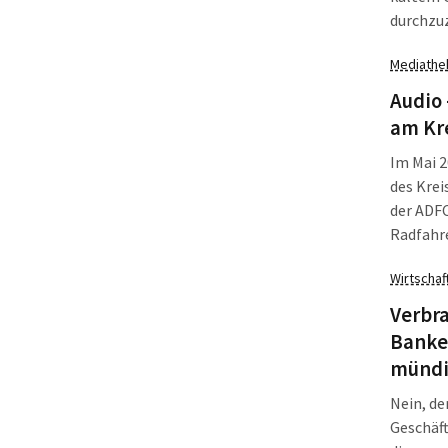
durchzuz
räuspern
Mediathe
alle Not
Zahl der
Audio 
gleich m
am Kr
Im Mai 2
des Krei
der ADFC
Radfahre
allen Ei
Wirtschaf
ein gefa
Grünen) 
Verbra
Banke
mündi
Nein, de
Geschäft