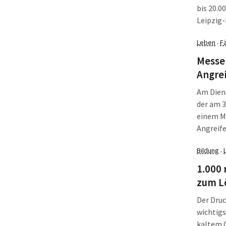
bis 20.
Leipzig
- Eine K
Leben
Fä
·
fehlende
und Juge
Messer
Angrei
Am Dien
der am 3
einem Me
Angreife
Bildung
·
1.000 
zum L
Der Druc
wichtigs
kaltem 