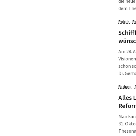
die neue
dem The
Verbrauc
Politik
R
·
Ohr haue
Schif
wünsch
Am 28. A
Visionen
schon so
Dr. Gerh
Steueru
Bildung
·
folgten
Alles 
Reform
Man kan
31. Okto
Thesena