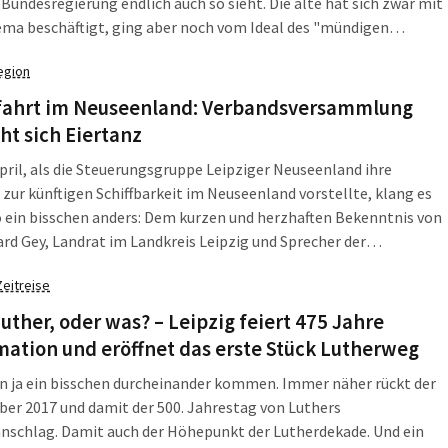
 Bundesregierung endlich auch so sieht. Die alte hat sich zwar mit
ma beschäftigt, ging aber noch vom Ideal des "mündigen
hers" aus, der sich von Unternehmen und Händlern nicht übers
egion
n lässt. Im Normalfall jedenfalls nicht.
ffahrt im Neuseenland: Verbandsversammlung
t sich Eiertanz
pril, als die Steuerungsgruppe Leipziger Neuseenland ihre
 zur künftigen Schiffbarkeit im Neuseenland vorstellte, klang es
 ein bisschen anders: Dem kurzen und herzhaften Bekenntnis von
ard Gey, Landrat im Landkreis Leipzig und Sprecher der
ngsgruppe, zur gewünschten Elektromobilität auf den Seen
Zeitreise
 eine Menge Ausführungen zu Einschränkungen dieses Wunsches.
Luther, oder was? – Leipzig feiert 475 Jahre
ation und eröffnet das erste Stück Lutherweg
n ja ein bisschen durcheinander kommen. Immer näher rückt der
ber 2017 und damit der 500. Jahrestag von Luthers
nschlag. Damit auch der Höhepunkt der Lutherdekade. Und ein