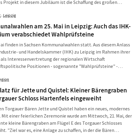
s Projekt in diesem Jubiläum ist die Schaffung des großen
utschen Lutherweges. 550 Kilometer lang wird er allein auf
t
Leipzig
·
hem Gebiet, 18 Kilometer davon in Leipzig. Und dieses Teilstück
erweges wird am Sonntag, 25. Mai, offiziell mit der Feier zu 475
nalwahlen am 25. Mai in Leipzig: Auch das IHK-
formation eröffnet.
dium verabschiedet Wahlprüfsteine
Mai finden in Sachsen Kommunalwahlen statt. Aus diesem Anlass
Industrie- und Handelskammer (IHK) zu Leipzig im Rahmen ihrer
als Interessenvertretung der regionalen Wirtschaft
ftspolitische Positionen - sogenannte "Wahlprüfsteine" -
in formuliert sie die Erwartungen der gewerblichen
egion
aft der Region unter anderem zu den Themen
tentwicklung und -vermarktung, kommunale Finanz- und
atz für Jette und Quistel: Kleiner Bärengraben
Haushaltspolitik und kommunale Infrastruktur.
rgauer Schloss Hartenfels eingeweiht
en Torgauer Bären Jette und Quistel haben ein neues, modernes
. Mit einer feierlichen Zeremonie wurde am Mittwoch, 21. Mai, der
nte kleine Bärengraben am Flügel E des Torgauer Schlosses
ht. "Ziel war es, eine Anlage zu schaffen, in der die Bären