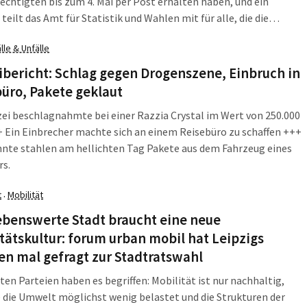
chtigten bis zum 4. Mai per Post erhalten haben, und ein
 teilt das Amt für Statistik und Wahlen mit für alle, die die
 noch nicht kennen. Auf der Wahlbenachrichtigungskarte sind die
lle & Unfälle
des zutreffenden Wahlraums und der Hinweis zu seiner
freiheit vermerkt.
ibericht: Schlag gegen Drogenszene, Einbruch in
üro, Pakete geklaut
zei beschlagnahmte bei einer Razzia Crystal im Wert von 250.000
 Ein Einbrecher machte sich an einem Reisebüro zu schaffen +++
nte stahlen am hellichten Tag Pakete aus dem Fahrzeug eines
rs.
t
Mobilität
·
ebenswerte Stadt braucht eine neue
tätskultur: forum urban mobil hat Leipzigs
en mal gefragt zur Stadtratswahl
ten Parteien haben es begriffen: Mobilität ist nur nachhaltig,
 die Umwelt möglichst wenig belastet und die Strukturen der