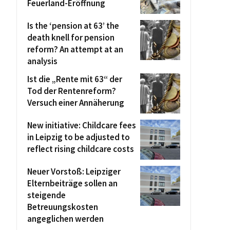
Feuerland-Eröffnung
Is the ‘pension at 63’ the
death knell for pension
reform? An attempt at an
analysis
Ist die „Rente mit 63“ der
Tod der Rentenreform?
Versuch einer Annäherung
New initiative: Childcare fees
in Leipzig to be adjusted to
reflect rising childcare costs
Neuer Vorstoß: Leipziger
Elternbeiträge sollen an
steigende
Betreuungskosten
angeglichen werden