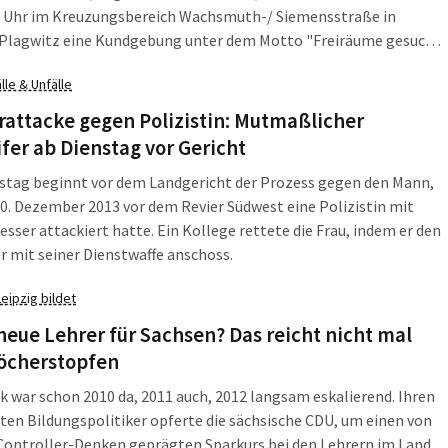
00 Uhr im Kreuzungsbereich Wachsmuth-/ Siemensstraße in
-Plagwitz eine Kundgebung unter dem Motto "Freiräume gesucht
reuzung für alle?!". Aufmerksam machen wollen sie damit auf
lle & Unfälle
 und nicht ausreichende offene Angebote und Plätze für Kinder
ndliche im Stadtteil.
attacke gegen Polizistin: Mutmaßlicher
fer ab Dienstag vor Gericht
stag beginnt vor dem Landgericht der Prozess gegen den Mann,
0. Dezember 2013 vor dem Revier Südwest eine Polizistin mit
sser attackiert hatte. Ein Kollege rettete die Frau, indem er den
r mit seiner Dienstwaffe anschoss.
Leipzig bildet
neue Lehrer für Sachsen? Das reicht nicht mal
öcherstopfen
k war schon 2010 da, 2011 auch, 2012 langsam eskalierend. Ihren
ten Bildungspolitiker opferte die sächsische CDU, um einen von
Controller-Denken geprägten Sparkurs bei den Lehrern im Land