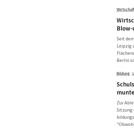
optimale
Wirtschaf
Landrat 
Wirtsc
Blow-
Seit dem
Leipzig 
Flächen
Berlin s
- Warsch
Bildung
·
Posters 
dem Ges
Schul
munte
Zur Able
Sitzung 
bildungs
"Obwohl 
Minister