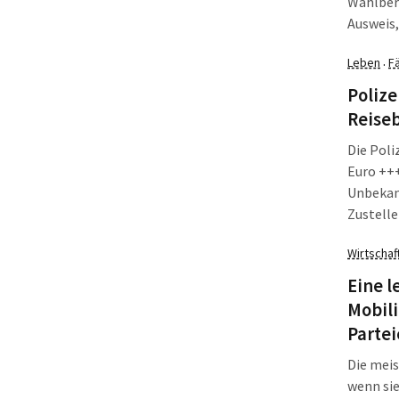
Wahlbere
Ausweis,
Prozedur
Leben
Fä
·
Adresse 
Barriere
Polize
Reiseb
Die Poli
Euro +++
Unbekan
Zustelle
Wirtschaf
Eine l
Mobili
Partei
Die meis
wenn sie