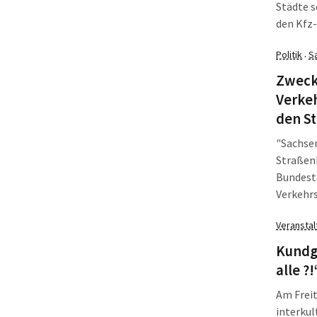
Städte s
den Kfz-
mobil" d
Politik
S
·
Verkehrs
Zweck
Verkeh
den S
"Sachsen
Straßenb
Bundest
Verkehrs
Zahlen b
Veransta
baut wei
zwecken
Kundg
alle ?!
Am Freit
interkul