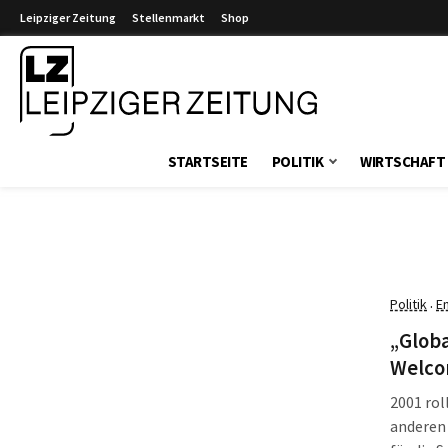
Leipziger Zeitung
Stellenmarkt
Shop
Leipziger Zeitung
STARTSEITE
POLITIK
WIRTSCHAFT
Politik
E
·
„Globa
Welco
2001 rol
anderen 