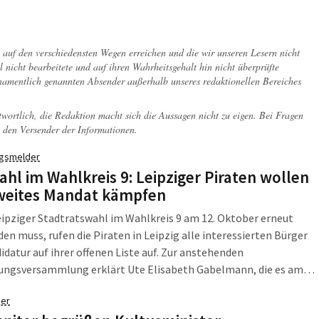
 Die zerschlissene Unterkunft in der Torgauer Straße 260 kann
schlossen werden. Im Gegenteil: Leipzig muss das Gebäude noch
nstand setzen, um es die nächsten Jahre nutzen zu können.
ch auf den verschiedensten Wegen erreichen und die wir unseren Lesern nicht
l nicht bearbeitete und auf ihren Wahrheitsgehalt hin nicht überprüfte
 namentlich genannten Absender außerhalb unseres redaktionellen Bereiches
twortlich, die Redaktion macht sich die Aussagen nicht zu eigen. Bei Fragen
 den Versender der Informationen.
gsmelder
hl im Wahlkreis 9: Leipziger Piraten wollen
weites Mandat kämpfen
eipziger Stadtratswahl im Wahlkreis 9 am 12. Oktober erneut
den muss, rufen die Piraten in Leipzig alle interessierten Bürger
idatur auf ihrer offenen Liste auf. Zur anstehenden
lungsversammlung erklärt Ute Elisabeth Gabelmann, die es am
als erste Stadträtin für die Piraten in den Leipziger Stadtrat
er
t hat: "Mit dem Wahlkreis 9 haben wir eine realistische Aussicht