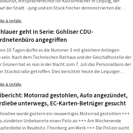
Subkultur, Mitspracherechte für Kulturmacher in Leipzig, der
uf der Stadt - jung und ein Stück frecher demonstrierten die
ten Clubs, Kulturmacher und Freunde der Musik für ihre Belange.
lle & Unfälle
jährige Motto: "Kein Musikantenstadl! Leipzigs unabhängige
ene sagt `Refugees Welcome!`" zeigt, zeitpolitisch ins
hlauer geht in Serie: Gohliser CDU-
 getroffen, eine neue Facette der Demonstration. Am 12. Juli
rdnetenbüro angegriffen
os, Plagwitz, Innenstadt, Külzpark lauten die Hauptstationen der
on 10 Tagen dürfte es die Nummer 3 mit gleichem Anliegen
ank und Fabian plauderten mit der L-IZ über das diesjährige
sein. Nach dem Technischen Rathaus und der Geschäftsstelle der
, welches so gut zu einer globalen Reise passt.
hat es nun in der Nacht zum 7. Juli das Personalbüro der
er Stockstraße getroffen. Dies berichtet heute die Leipziger
 Unter der Hausnummer 6 firmiert das Leipziger Büro der
lle & Unfälle
agsabgeordneten Bettina Kudla. Gegen 1:25 Uhr sah ein Zeuge,
 vermummte Täter die Scheiben einschlugen und den Schriftzug
ibericht: Motorrad gestohlen, Auto angezündet,
er" an der Hauswand hinterließen.
rdiebe unterwegs, EC-Karten-Betrüger gesucht
ahnallee wurde gestern ein neuwertiges Motorrad gestohlen +++
au zündeten Unbekannte einen Polo an +++ Am Wochenende
upferdiebe in Reudnitz-Thonberg am Werk +++ Die Polizei sucht