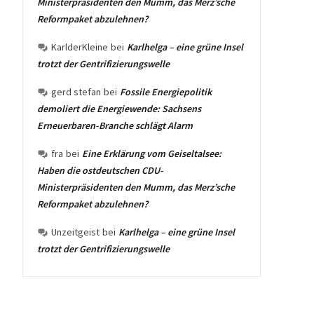
Ministerpräsidenten den Mumm, das Merz’sche
Reformpaket abzulehnen?
KarlderKleine
bei
Karlhelga – eine grüne Insel
trotzt der Gentrifizierungswelle
gerd stefan
bei
Fossile Energiepolitik
demoliert die Energiewende: Sachsens
Erneuerbaren-Branche schlägt Alarm
fra
bei
Eine Erklärung vom Geiseltalsee:
Haben die ostdeutschen CDU-
Ministerpräsidenten den Mumm, das Merz’sche
Reformpaket abzulehnen?
Unzeitgeist
bei
Karlhelga – eine grüne Insel
trotzt der Gentrifizierungswelle