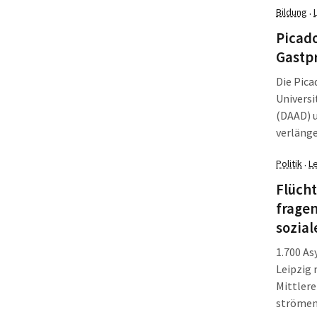
Bildung
·
Am Beisp
Kamps h
Picado
Gastpr
Die Pica
Univers
(DAAD) 
verlänge
zwischen
Politik
L
·
Veranst
Flücht
fragen
sozial
1.700 As
Leipzig 
Mittlere
strömen.