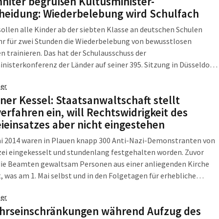
niter begrüßen Kultusminister-
n zweiten Sitz im Stadtrat."
heidung: Wiederbelebung wird Schulfach
sollen alle Kinder ab der siebten Klasse an deutschen Schulen
hr für zwei Stunden die Wiederbelebung von bewusstlosen
 trainieren. Das hat der Schulausschuss der
nisterkonferenz der Länder auf seiner 395. Sitzung in Düsseldorf
sen. Die Johanniter begrüßen diese Entscheidung: "Es ist nie zu
er
t dem Helfen anzufangen", sagt Anja Hadler, die bei den
ner Kessel: Staatsanwaltschaft stellt
ern in Sachsen für Nachwuchshelfer zuständig ist. Bereits 2013
verfahren ein, will Rechtswidrigkeit des
 die Johanniter rund 21.000 Schüler an Schulen in Erster Hilfe aus.
eieinsatzes aber nicht eingestehen
ai 2014 waren in Plauen knapp 300 Anti-Nazi-Demonstranten von
zei eingekesselt und stundenlang festgehalten worden. Zuvor
die Beamten gewaltsam Personen aus einer anliegenden Kirche
 was am 1. Mai selbst und in den Folgetagen für erhebliche
che Empörung gesorgt hatte. Der Polizeieinsatz war mittlerweile
er
 mehrmals Thema im Innenausschuss des Sächsischen Landtages.
hrseinschränkungen während Aufzug des