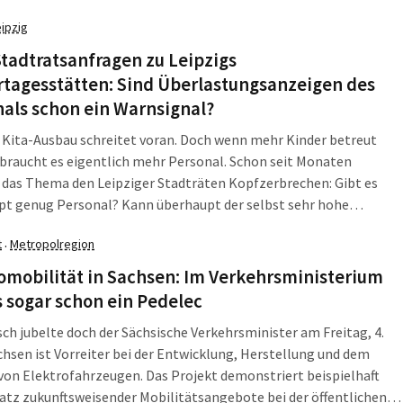
hr wieder jede Menge zu erleben.
eipzig
tadtratsanfragen zu Leipzigs
rtagesstätten: Sind Überlastungsanzeigen des
als schon ein Warnsignal?
 Kita-Ausbau schreitet voran. Doch wenn mehr Kinder betreut
braucht es eigentlich mehr Personal. Schon seit Monaten
 das Thema den Leipziger Stadträten Kopfzerbrechen: Gibt es
pt genug Personal? Kann überhaupt der selbst sehr hohe
he Personalschlüssel eingehalten werden? - Fast parallel haben
t
Metropolregion
·
nksfraktion und FDP ihre Sorgen in Anfragen formuliert.
omobilität in Sachsen: Im Verkehrsministerium
s sogar schon ein Pedelec
ch jubelte doch der Sächsische Verkehrsminister am Freitag, 4.
achsen ist Vorreiter bei der Entwicklung, Herstellung und dem
von Elektrofahrzeugen. Das Projekt demonstriert beispielhaft
atz zukunftsweisender Mobilitätsangebote bei der öffentlichen