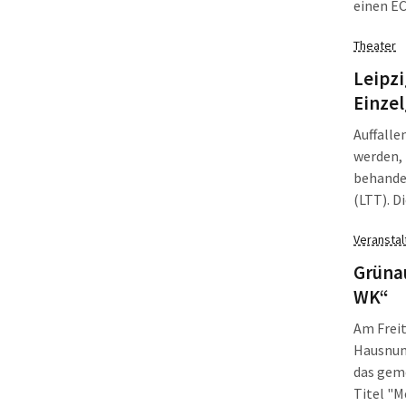
einen EC
Theater
Leipzi
Einzel
Auffalle
werden,
behandel
(LTT). D
und Bett
Veransta
einem P
Grünau
WK“
Am Freit
Hausnum
das gem
Titel "M