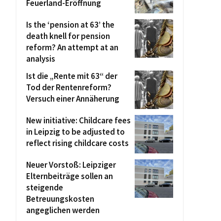
Feuerland-Eröffnung
Is the ‘pension at 63’ the
death knell for pension
reform? An attempt at an
analysis
Ist die „Rente mit 63“ der
Tod der Rentenreform?
Versuch einer Annäherung
New initiative: Childcare fees
in Leipzig to be adjusted to
reflect rising childcare costs
Neuer Vorstoß: Leipziger
Elternbeiträge sollen an
steigende
Betreuungskosten
angeglichen werden