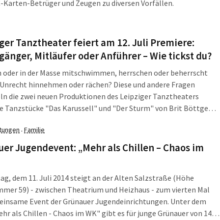
-Karten-Betrüger und Zeugen zu diversen Vorfällen.
ger Tanztheater feiert am 12. Juli Premiere:
gänger, Mitläufer oder Anführer – Wie tickst du?
n oder in der Masse mitschwimmen, herrschen oder beherrscht
 Unrecht hinnehmen oder rächen? Diese und andere Fragen
n die zwei neuen Produktionen des Leipziger Tanztheaters
ie Tanzstücke "Das Karussell" und "Der Sturm" von Brit Böttge
ina Werner sind am Samstag, 12. Juli, im Schauspiel Leipzig in
ltungen
Familie
·
rogramm zu sehen.
er Jugendevent: „Mehr als Chillen – Chaos im
ag, dem 11. Juli 2014 steigt an der Alten Salzstraße (Höhe
mer 59) - zwischen Theatrium und Heizhaus - zum vierten Mal
einsame Event der Grünauer Jugendeinrichtungen. Unter dem
ehr als Chillen - Chaos im WK" gibt es für junge Grünauer von 14