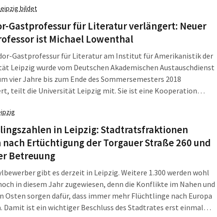
Leipzig bildet
iel des Luftverkehrssteuergesetzes". War da was? Dr. Klaus
at versucht, es herauszubekommen.
r-Gastprofessur für Literatur verlängert: Neuer
ofessor ist Michael Lowenthal
dor-Gastprofessur für Literatur am Institut für Amerikanistik der
ität Leipzig wurde vom Deutschen Akademischen Austauschdienst
um vier Jahre bis zum Ende des Sommersemesters 2018
rt, teilt die Universität Leipzig mit. Sie ist eine Kooperation
 dem DAAD, der Universität Leipzig und dem
eipzig
altungsforum der Holtzbrinck Publishing Group.
lingszahlen in Leipzig: Stadtratsfraktionen
 nach Ertüchtigung der Torgauer Straße 260 und
er Betreuung
ylbewerber gibt es derzeit in Leipzig. Weitere 1.300 werden wohl
noch in diesem Jahr zugewiesen, denn die Konflikte im Nahen und
n Osten sorgen dafür, dass immer mehr Flüchtlinge nach Europa
 Damit ist ein wichtiger Beschluss des Stadtrates erst einmal