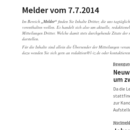
nichtig:
Melder vom 7.7.2014
nicht ge
einmal i
Im Bereich
„Melder“
finden Sie Inhalte Dritter, die uns tagtägli
vorenthalten wollen. Es handelt sich also um aktuelle, redaktionel
Mitteilungen Dritter. Welche damit stets durchgehende Zitate der
darstellen.
Für die Inhalte sind allein die Übersender der Mitteilungen veran
dazu wenden Sie sich gern an
redaktion@l-iz.de
oder kontaktieren
Bewegun
Neuwa
um z
Da die L
stattfin
zur Kand
Aufstel
25. Mai 
Wortmeld
geschaff