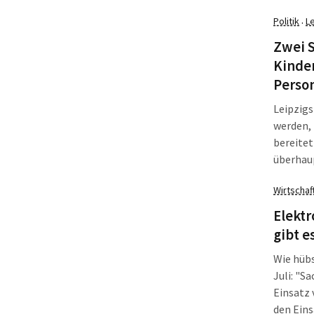
bis 20 U
Politik
L
·
Zwei S
Kinde
Person
Leipzigs
werden, 
bereitet
überhau
sächsisc
Wirtschaf
jetzt Li
Elektr
gibt e
Wie hübs
Juli: "S
Einsatz 
den Eins