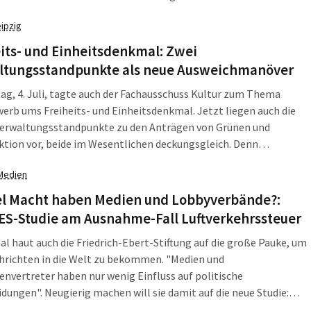
 zum Beispiel der Wirtschaftsförderung Sachsen." Sein Jubel war
eipzig
ht mal verhallt, da schickte die Grünen-Fraktion ihre Meldung zu
einen Anfrage herum, die das Gegenteil belegt. Nix da mit
its- und Einheitsdenkmal: Zwei
.
ltungsstandpunkte als neue Ausweichmanöver
ag, 4. Juli, tagte auch der Fachausschuss Kultur zum Thema
rb ums Freiheits- und Einheitsdenkmal. Jetzt liegen auch die
Verwaltungsstandpunkte zu den Anträgen von Grünen und
ktion vor, beide im Wesentlichen deckungsgleich. Denn
ich versucht das Kulturdezernat zu erklären, warum ein Abbruch
Medien
bewerbs teuer wird und das Verfahren bis dato von Seiten der
 Ordnung war. Natürlich biegen sich die Balken.
el Macht haben Medien und Lobbyverbände?:
ES-Studie am Ausnahme-Fall Luftverkehrssteuer
 haut auch die Friedrich-Ebert-Stiftung auf die große Pauke, um
hrichten in die Welt zu bekommen. "Medien und
envertreter haben nur wenig Einfluss auf politische
dungen". Neugierig machen will sie damit auf die neue Studie:
ikationsstrategien zur Beeinflussung von Gesetzesinitiativen: