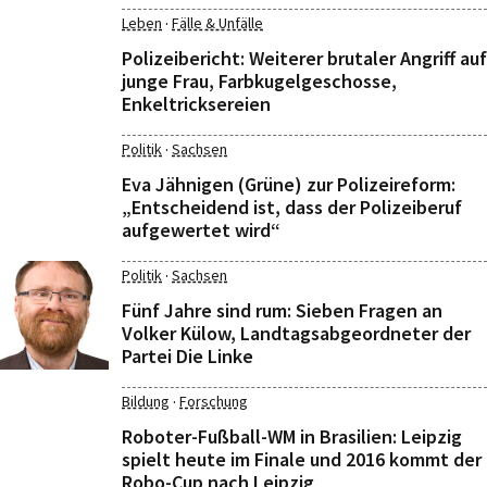
·
Leben
Fälle & Unfälle
Polizeibericht: Weiterer brutaler Angriff auf
junge Frau, Farbkugelgeschosse,
Enkeltricksereien
·
Politik
Sachsen
Eva Jähnigen (Grüne) zur Polizeireform:
„Entscheidend ist, dass der Polizeiberuf
aufgewertet wird“
·
Politik
Sachsen
Fünf Jahre sind rum: Sieben Fragen an
Volker Külow, Landtagsabgeordneter der
Partei Die Linke
·
Bildung
Forschung
Roboter-Fußball-WM in Brasilien: Leipzig
spielt heute im Finale und 2016 kommt der
Robo-Cup nach Leipzig