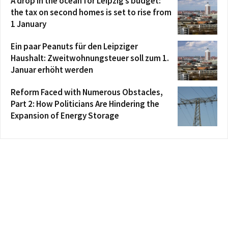
A drop in the ocean for Leipzig’s budget:
the tax on second homes is set to rise from
1 January
Ein paar Peanuts für den Leipziger
Haushalt: Zweitwohnungsteuer soll zum 1.
Januar erhöht werden
Reform Faced with Numerous Obstacles,
Part 2: How Politicians Are Hindering the
Expansion of Energy Storage