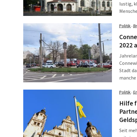
lustig, 
Menschen
Jahren e
alleine,
Politik
B
·
Conne
2022 a
Jahrelan
Connewit
Stadt da
manche A
dauerhaf
Flurstü
Politik
E
·
Hilfe 
Partne
Gelds
Seit meh