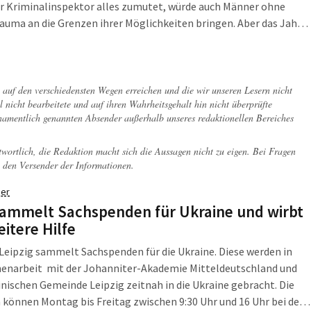
r Kriminalinspektor alles zumutet, würde auch Männer ohne
auma an die Grenzen ihrer Möglichkeiten bringen. Aber das Jahr
 auch im Leipzig kein ruhiges und friedliches Jahr. Im Gegenteil.
s […]
ch auf den verschiedensten Wegen erreichen und die wir unseren Lesern nicht
l nicht bearbeitete und auf ihren Wahrheitsgehalt hin nicht überprüfte
 namentlich genannten Absender außerhalb unseres redaktionellen Bereiches
twortlich, die Redaktion macht sich die Aussagen nicht zu eigen. Bei Fragen
 den Versender der Informationen.
er
ammelt Sachspenden für Ukraine und wirbt
itere Hilfe
Leipzig sammelt Sachspenden für die Ukraine. Diese werden in
narbeit mit der Johanniter-Akademie Mitteldeutschland und
inischen Gemeinde Leipzig zeitnah in die Ukraine gebracht. Die
können Montag bis Freitag zwischen 9:30 Uhr und 16 Uhr bei der