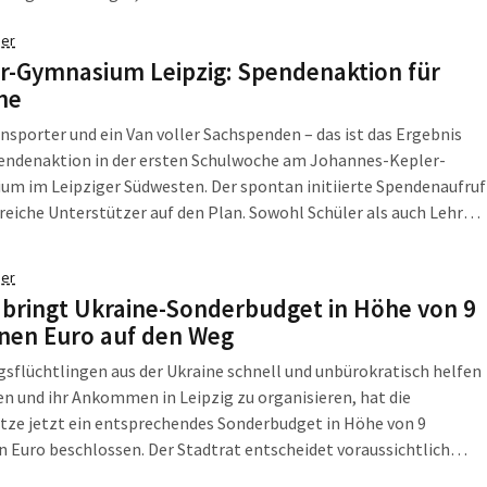
inister gemeinsam für die Unterstützung der Künstlerinnen und
er
 aus der Ukraine stark machen. Sachsen wird sich neben
r-Gymnasium Leipzig: Spendenaktion für
en Unterstützungsmaßnahmen weiter für die
ne
erständigung einsetzen […]
nsporter und ein Van voller Sachspenden – das ist das Ergebnis
pendenaktion in der ersten Schulwoche am Johannes-Kepler-
m im Leipziger Südwesten. Der spontan initiierte Spendenaufruf
lreiche Unterstützer auf den Plan. Sowohl Schüler als auch Lehrer
rn kamen und brachten u.a. Konserven, Verbandsmaterial,
äsche und Medikamente vorbei. „Wir sind sprachlos über diese
er
 bringt Ukraine-Sonderbudget in Höhe von 9
onen Euro auf den Weg
sflüchtlingen aus der Ukraine schnell und unbürokratisch helfen
n und ihr Ankommen in Leipzig zu organisieren, hat die
tze jetzt ein entsprechendes Sonderbudget in Höhe von 9
n Euro beschlossen. Der Stadtrat entscheidet voraussichtlich
in seiner Sitzung am kommenden Dienstag, 15. März, über die