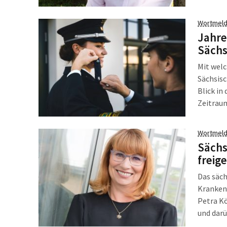
SPD in 
abgegeb
Wortmeld
Jahre
Sächs
Mit welc
Sächsisc
Blick in
Zeitraum
24 Seite
vor. Der
Wortmeld
Sächs
freig
Das säch
Kranken
Petra Kö
und darü
mit and