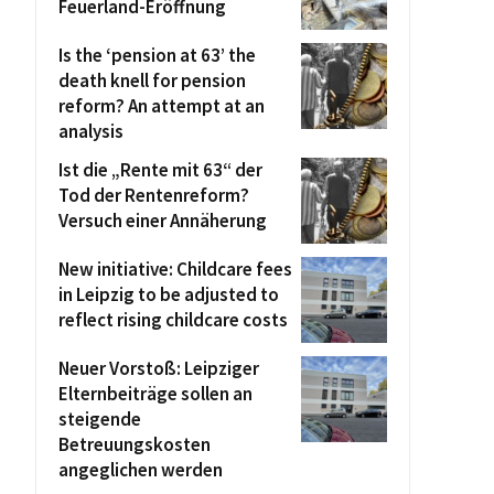
Feuerland-Eröffnung
Is the ‘pension at 63’ the
death knell for pension
reform? An attempt at an
analysis
Ist die „Rente mit 63“ der
Tod der Rentenreform?
Versuch einer Annäherung
New initiative: Childcare fees
in Leipzig to be adjusted to
reflect rising childcare costs
Neuer Vorstoß: Leipziger
Elternbeiträge sollen an
steigende
Betreuungskosten
angeglichen werden