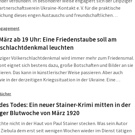
der verbunden. In besonderer Weise engagiert sich der Leipziger
rtnerschaftsverein Ukraine-Kontakt e. V. für die praktische
ichung dieses engen Austauschs und freundschaftlichen
ders zwischen beiden Städten. Ab sofort ist der Verein auch mit
ngagement
genen Präsenz im Internet zu finden – unter www.leipzig-kiew.eu.
März ab 19 Uhr: Eine Friedenstaube soll am
rschlachtdenkmal leuchten
pziger Völkerschlachtdenkmal wird immer mehr zum Friedensmal.
ont eignet sich bestens dazu, große Botschaften und Bilder an sie
zieren. Das kann in künstlerischer Weise passieren. Aber auch
wie in der derzeitigen Kriegssituation in der Ukraine. Eine
taube wird am heutigen 9. März daran erinnern. Und bei der
Bücher
heit kann man sich […]
des Todes: Ein neuer Stainer-Krimi mitten in der
iger Blutwoche von März 1920
te nicht in der Haut von Paul Stainer stecken. Was sein Autor
Ziebula dem erst seit wenigen Wochen wieder im Dienst tätigen