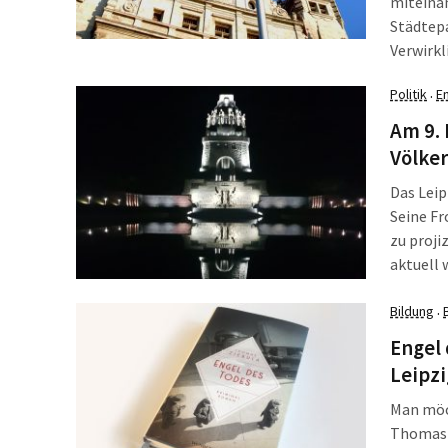
miteinan
Städtepa
Verwirkl
Miteinan
Politik
E
·
einer ei
[…]
Am 9. 
Völke
Das Lei
Seine Fr
zu proji
aktuell 
Friedens
Bildung
Gelegen
·
Engel 
Leipz
Man möch
Thomas 