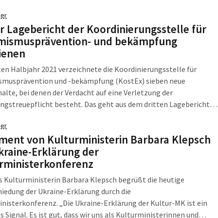
gen, die eine hohe Versorgungsqualität für die Patientinnen und
er
n bietet. Wir wollen, […]
er Lagebericht der Koordinierungsstelle für
mismusprävention- und bekämpfung
ienen
en Halbjahr 2021 verzeichnete die Koordinierungsstelle für
smusprävention und -bekämpfung (KostEx) sieben neue
alte, bei denen der Verdacht auf eine Verletzung der
ngstreuepflicht besteht. Das geht aus dem dritten Lagebericht
der gestern, am 8. März 2022, erschienen ist. Dieser knüpft an den
er
en Berichtsstichtag 30. Juni 2021 an und betrachte die
ment von Kulturministerin Barbara Klepsch
lungen bis […]
kraine-Erklärung der
rministerkonferenz
 Kulturministerin Barbara Klepsch begrüßt die heutige
iedung der Ukraine-Erklärung durch die
nisterkonferenz. „Die Ukraine-Erklärung der Kultur-MK ist ein
s Signal. Es ist gut, dass wir uns als Kulturministerinnen und