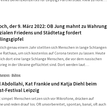
eben dem THOMANERCHOR Leipzig unter der Leitung von
antor Andreas Reize tritt ein Ensemble des […]
och, der 9. März 2022: OB Jung mahnt zu Wahrung
zialen Friedens und Städtetag fordert
lingsgipfel
lich genau einem Jahr stellten sich Menschen in lange Schlangen
e Rathaus, um sich kostenlos auf Corona testen zu lassen. Heute
sich dort eine lange Schlange Menschen, die vor dem russischen
krieg in der Ukraine geflüchtet sind. Dort werden laut
ungsbürgermeister Ulrich Hörning verschiedene
ltungen
Bühne
·
leistungen gebündelt, beispielsweise die des Amts
rvice, des […]
 Abdollahi, Kat Frankie und Katja Diehl beim
t-Festival Leipzig
t simpel: Menschen setzen sich vor Mikrofone, drücken auf
 und reden drauf los. Oft unvorbereitet, spontan, banal, oft auch