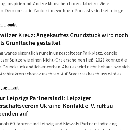
klug, inspirierend. Andere Menschen hören dabei zu. Viele
. Dem muss ein Zauber innewohnen. Podcasts sind seit einigen
in fester Bestandteil der Unterhaltung. Meistens hört man sie
 im Auto oder auf […]
rennpunkt
witzer Kreuz: Angekauftes Grundstück wird noch
ls Grünfläche gestaltet
g war es eigentlich nur ein ungestalteter Parkplatz, der die
zer Spitze wie einen Nicht-Ort erscheinen ließ. 2021 konnte die
s Grundstück endlich erwerben. Aber es wird nicht bebaut, wie sich
rchitekten schon wünschten. Auf Stadtratsbeschluss wird es
t zu einer Grünfläche umgestaltet. „Durch den Erwerb des
ckes 294 der Gemarkung Connewitz ist […]
ngagement
für Leipzigs Partnerstadt: Leipziger
rschaftsverein Ukraine-Kontakt e. V. ruft zu
penden auf
r als 60 Jahren sind Leipzig und Kiew als Partnerstädte eng