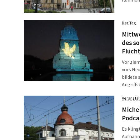
sein. N
Thomask
Der Tag
Mittw
des so
Flücht
Vor ziem
vors Neu
bildete 
Angriffs
Verwalt
Veransta
Behörden
Bürgerse
Michel
Podcas
Es kling
Aufnahme