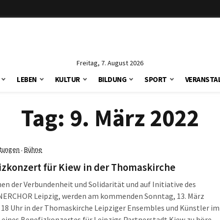
Freitag, 7. August 2026
LEBEN
KULTUR
BILDUNG
SPORT
VERANSTA
Tag:
9. März 2022
ltungen
Bühne
·
izkonzert für Kiew in der Thomaskirche
hen der Verbundenheit und Solidarität und auf Initiative des
RCHOR Leipzig, werden am kommenden Sonntag, 13. März
18 Uhr in der Thomaskirche Leipziger Ensembles und Künstler im
ines Benefizkonzertes für Leipzigs Partnerstadt Kiew zu hören