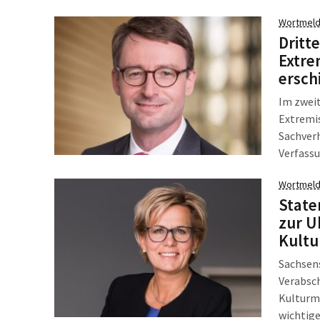
zu verfü
Wortmeld
Patiente
Dritt
Extre
ersch
Im zweit
Extremi
Sachverh
Verfassu
hervor, 
Wortmeld
vorherig
State
Entwick
zur U
Kultu
Sachsens
Verabsch
Kulturmi
wichtige