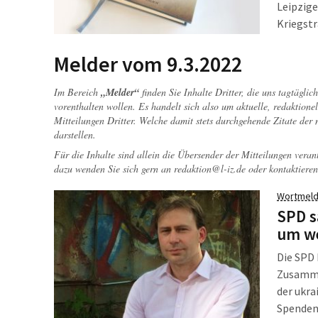
Leipzige
Kriegstr
1920 war
Ziebula
Melder vom 9.3.2022
Im Bereich
„Melder“
finden Sie Inhalte Dritter, die uns tagtägli
vorenthalten wollen. Es handelt sich also um aktuelle, redaktionel
Mitteilungen Dritter. Welche damit stets durchgehende Zitate der
darstellen.
Für die Inhalte sind allein die Übersender der Mitteilungen veran
dazu wenden Sie sich gern an
redaktion@l-iz.de
oder kontaktieren
Wortmeld
SPD s
um we
Die SPD 
Zusamme
der ukra
Spenden 