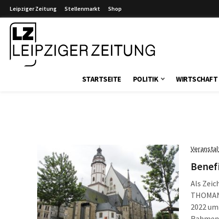
Leipziger Zeitung
Stellenmarkt
Shop
Leipziger Zeitung
STARTSEITE
POLITIK
WIRTSCHAFT
Veransta
Benef
Als Zeic
THOMANE
2022 um 
Rahmen e